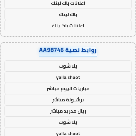
اعلانات باك لينك
باك لينك
اعلانات باكلينك
روابط نصية AA98746
يلا شوت
yalla shoot
مباريات اليوم مباشر
برشلونة مباشر
ريال مدريد مباشر
يلا شوت
yalla shoot