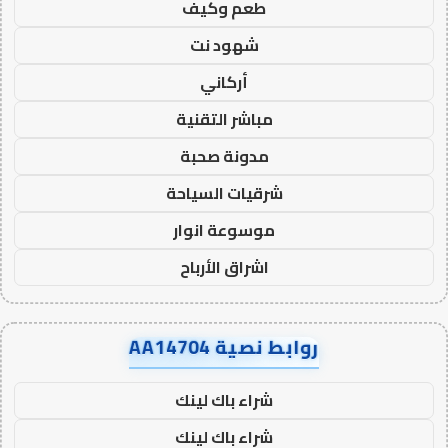
طعم وكيف
شهود نت
أركاني
مباشر التقنية
مدونة صحبة
شرقيات السياحة
موسوعة انوار
اشراق الأرباح
روابط نصية AA14704
شراء باك لينك
شراء باك لينك