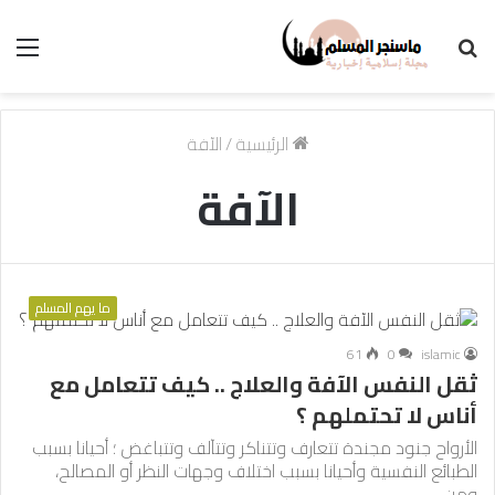
بحث
الق
عن
الرئيسية
/
الآفة
الآفة
ما يهم المسلم
61
0
islamic
ثقل النفس الآفة والعلاج .. كيف تتعامل مع
أناس لا تحتملهم ؟
الأرواح جنود مجندة تتعارف وتتناكر وتتآلف وتتباغض ؛ أحيانا بسبب
الطبائع النفسية وأحيانا بسبب اختلاف وجهات النظر أو المصالح،
ومن…