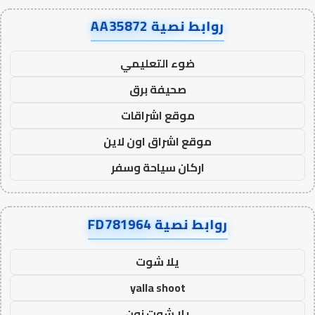
روابط نصية AA35872
ضوء التعليمي
صحيفة برق
موقع اشراقات
موقع اشراق اون لاين
اركان سياحة وسفر
روابط نصية FD781964
يلا شوت
yalla shoot
يلا شوت زون