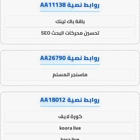
روابط نصية AA11138
باقة باك لينك
تحسين محركات البحث SEO
روابط نصية AA26790
ماسنجر المسلم
روابط نصية AA18012
كورة لايف
koora live
kora live