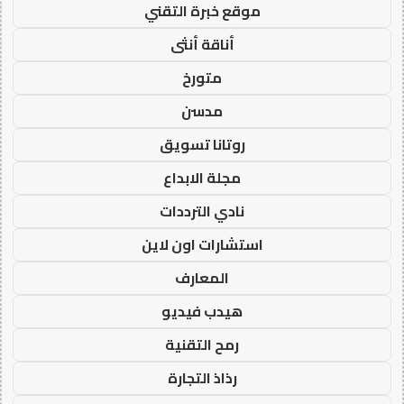
موقع خبرة التقني
أناقة أنثى
متورخ
مدسن
روتانا تسويق
مجلة الابداع
نادي الترددات
استشارات اون لاين
المعارف
هيدب فيديو
رمح التقنية
رذاذ التجارة