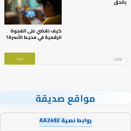
بالحق
كيف نقضي على الفجوة
الرقمية في محيط الأسرة؟
البحث
عن:
مواقع صديقة
روابط نصية AA2492