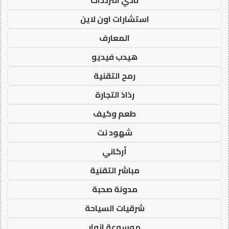
نادي الترددات
استشارات اون لاين
المعارف
هيدب فيديو
رمح التقنية
رذاذ التجارة
طعم وكيف
شهود نت
أركاني
مباشر التقنية
مدونة صحبة
شرقيات السياحة
موسوعة انوار