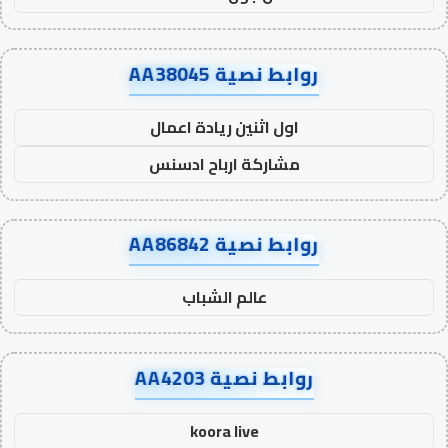
روابط نصية AA38045
اول اثنين ريادة اعمال
مشاركة ارباح ادسنس
روابط نصية AA86842
عالم الشباب
روابط نصية AA4203
koora live