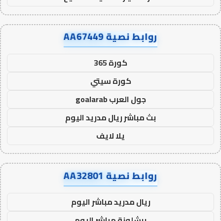
روابط نصية AA67449
كورة 365
كورة سيتي
جول العرب goalarab
بث مباشر ريال مدريد اليوم
يلا لايف
روابط نصية AA32801
ريال مدريد مباشر اليوم
برشلونة مباشر اليوم