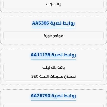
يلا شوت
روابط نصية AA5386
موقع كورة
روابط نصية AA11138
باقة باك لينك
تحسين محركات البحث SEO
روابط نصية AA26790