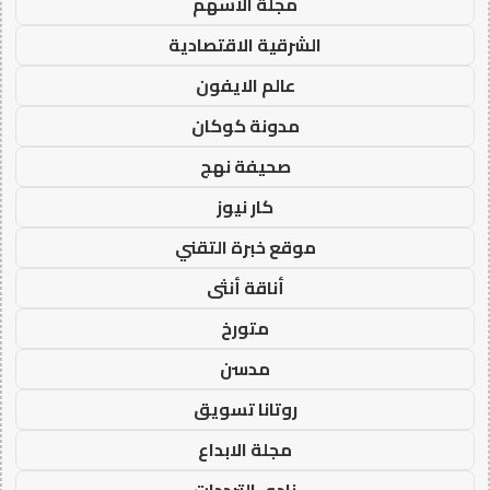
مجلة الاسهم
الشرقية الاقتصادية
عالم الايفون
مدونة كوكان
صحيفة نهج
كار نيوز
موقع خبرة التقني
أناقة أنثى
متورخ
مدسن
روتانا تسويق
مجلة الابداع