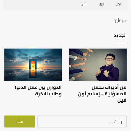
31
30
29
« يوليو
الجديد
من أدبيات تحمل
التوازن بين عمل الدنيا
المسؤلية – إسلام أون
وطلب الآخرة
لاين
البحث
عن: