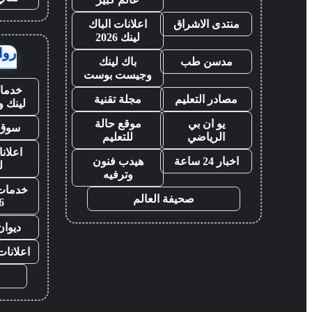
منتدى الاشراق
اعلانات الباك
لينك 2026
روابط
مدسن طب
باك لينك
وجيست بوست
خدمات
مصادر التعليم
مجلة تقنية
لينك 
يو ان بي
موقع حالة
سوق 
الرياضي
للتعليم
اعلانا
اخبار 24 ساعة
هيدب فنون
ل
وترفيه
خدمات 
صحيفة العالم
6
ديوان
اعلانات