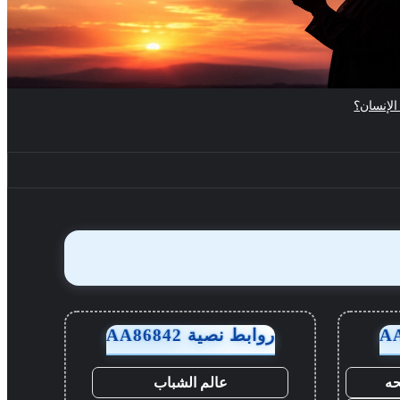
لإنسان؟
روابط نصية AA86842
ه
عالم الشباب