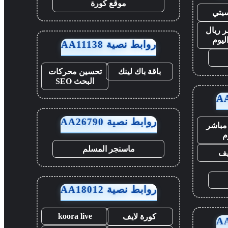
موقع كورة
يتي
 ريال
ليوم
روابط نصية AA11138
باقة باك لينك
تحسين محركات
البحث SEO
روابط نصية AA26790
مباشر
م
ماسنجر المسلم
ايف
روابط نصية AA18012
koora live
كورة لايف