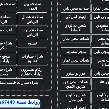
سطحة بين
سطحة هيد
جي تمارا
شدات ببجي تابي
المدن
بجي تابي
ايتونز امريكي
سطحة شمال
سطحة 
الرياض
الري
ز سعودي
شحن يلا لودو
ساط
اقساط
سطحة جنوب
اقرب س
الرياض
 ببجي
شدات ببجي تمارا
ساط
تشليح
شراء سي
سكر
بجي تابي
متجر تقسيط
شراء سيارات
موقع ش
 ببجي
شدات ببجي تمارا
تشليح
سيارات 
ساط
ارقام يشترون
شراء سي
بجي تابي
فور يو ستور
سيارات تشليح
مصدو
 4u
شدات ببجي عن
شراء سيارات قديمة تشل
طريق الايدي
لا لودو
شحن يلا لودو
ساط
تابي تمارا
روابط نصية AA67449
 ببجي
ايتونز امريكي