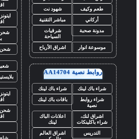
اق
طعم وكيف
شهود نت
ايتون
أركاني
مباشر التقنية
اق
مدونة صحبة
شرقيات
شحن 
السياحة
ب
موسوعة انوار
اشراق الأرباح
شحن ي
شعبي
روابط نصية AA14704
بلايست
شراء باك لينك
شراء باك لينك
ايتونز
اق
شراء روابط
باقات باك لينك
نصية
شحن ي
اق
اشراق لنك،
اعلانات الباك
شراء باكلينكات
لينك
ح
التدريس
اشراق العالم
شاي 
عالم كبير