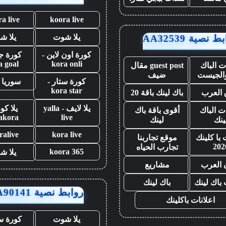
a live
koora live
يلا شوت
يلا ش
 نصية AA32539
كورة اون لاين -
كورة ج
a goal
kora onli
 الباك
guest post مقال
والجيست
ضيف
كورة ستار -
سوريا 
kora star
العرب
باك لينك باقة 20
يلا لايف - yalla
يلا كو
ت الباك
أقوى باقة باك
lakora
live
ينك
لينك
ralive
kora live
با كلينك
موقع تجاربنا
202
تجارب الحياه
koora 365
يلا ش
 العرب
مشاريع
 باك لينك
باك لينك
روابط نصية AA90141
اعلانات باكلينك
يلا شوت
كورة ست