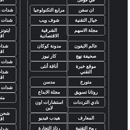
ان سفن
مرابع التكنولوجيا
شدات بب
خيال التقنية
شوف ويب
شدات ب
مجلة الاسهم
الشرقية
ايتون
الاقتصادية
اق
عالم الايفون
مدونة كوكان
شدات
اق
صحيفة نهج
كار نيوز
شدات ب
موقع خبرة
أناقة أنثى
التقني
شدات
اق
متورخ
مدسن
شدات ب
روتانا تسويق
مجلة الابداع
متجر
نادي الترددات
استشارات اون
لاين
شحن ي
المعارف
هيدب فيديو
اق
رمح التقنية
رذاذ التجارة
شدات