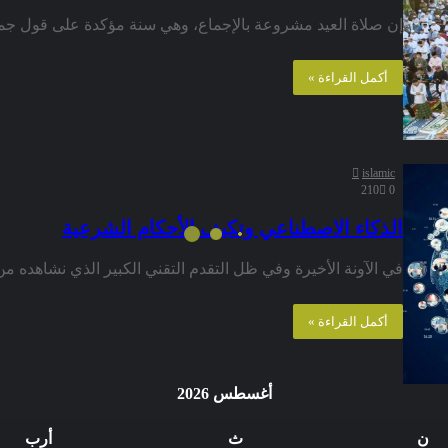
إن صلاة العيد مشروعة بالإجماع، وهي سنة مؤكدة على قول جماه
أكمل القراءة »
islamic
210
0
الذكاء الاصطناعي وتكيف الأحكام الشرعية
في الآونة الأخيرة وفي ظل التقدم التقني الكبير الذي نشاهده من
أكمل القراءة »
أغسطس 2026
ن
ث
أرب