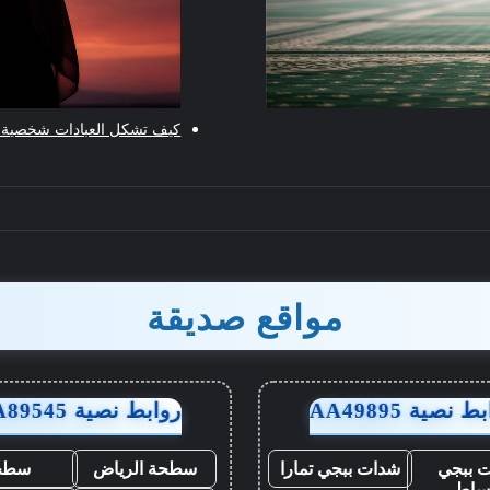
كيف تشكل العبادات شخصية ا
مواقع صديقة
 نصية AA49895
روابط نصية AA89545
 ببجي
شدات ببجي تمارا
سطحة الرياض
سطح
ساط