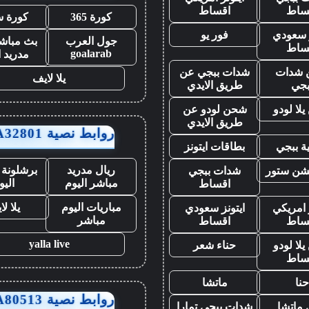
ساط
اقساط
كورة 365
كورة س
ز سعودي
فور يو
جول العرب
بث مباشر
ساط
goalarab
مدريد ا
شدات
شدات ببجي عن
يلا لايف
بجي
طريق الايدي
لا لودو
شحن لودو عن
طريق الايدي
روابط نصية AA32801
ة ببجي
بطاقات ايتونز
ريال مدريد
برشلونة 
يشن ستور
شدات ببجي
مباشر اليوم
اليو
اقساط
مباريات اليوم
يلا ل
 امريكي
ايتونز سعودي
مباشر
ساط
اقساط
yalla live
لا لودو
حناء شعر
ساط
نا
ماتشا
روابط نصية AA80513
ماتشا
شدات ببجي تمارا