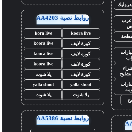
روليك
روابط نصية AA4203
غرب
اض
kora live
koora live
طحة
koora live
كورة لايف
ارات
koora live
كورة لايف
اب
koora live
كورة لايف
راء
تشليح
كورة لايف
يلا شوت
ارات
yalla shoot
yalla shoot
مة
يلا شوت
يلا شوت
يح
روابط نصية AA5386