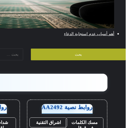
أهم أسباب عدم استجابة الدعاء
البحث
عن:
روابط نصية AA2492
روابط
مسك الكلمات
اشراق التقنية
شدات
في قوقل
اق