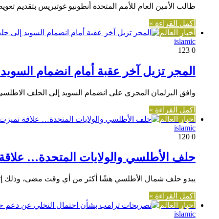
طالب الأمين العام للأمم المتحدة أنطونيو غوتيريس بتقديم تعو
أكمل القراءة »
أخبار العالم
islamic
123
0
المجر تزيل آخر عقبة أمام انضمام السوي
وافق البرلمان المجري على انضمام السويد إلى الحلف الاطلسي بعد تصويت 188 نائبا لصالح ذلك. ورحبت السوي
أكمل القراءة »
أخبار العالم
islamic
120
0
حلف الأطلسي والولايات المتحدة… علاقة 
يبدو حلف شمال الأطلسي هشًا أكثر من أي وقت مضى، وذلك إثر 
أكمل القراءة »
أخبار العالم
islamic