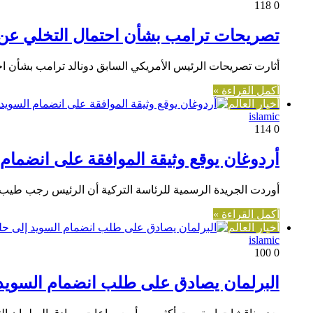
118
0
تصريحات ترامب بشأن احتمال التخلي عن 
أثارت تصريحات الرئيس الأمريكي السابق دونالد ترامب بشأن
أكمل القراءة »
أخبار العالم
islamic
114
0
أردوغان يوقع وثيقة الموافقة على انضما
أوردت الجريدة الرسمية للرئاسة التركية أن الرئيس رجب طيب
أكمل القراءة »
أخبار العالم
islamic
100
0
البرلمان يصادق على طلب انضمام السوي