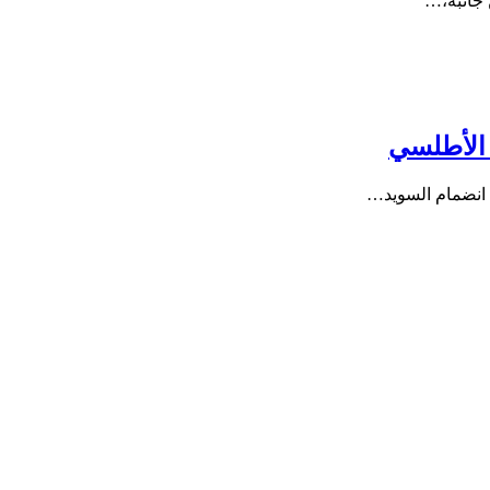
 جانبه،…
 الأطلسي
ة انضمام السويد…