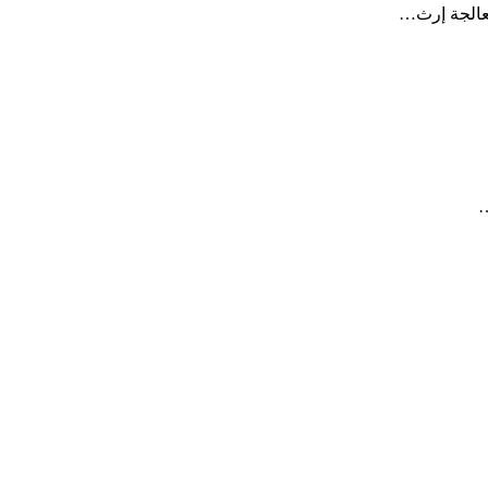
معالجة إرث…