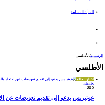
المرأة المسلمة
بحث
عن
مقال
الرئيسية
/
الأطلسي
عشوائي
الأطلسي
أخبار العالم
islamic
88
0
غوتيريس يدعو إلى تقديم تعويضات عن الات