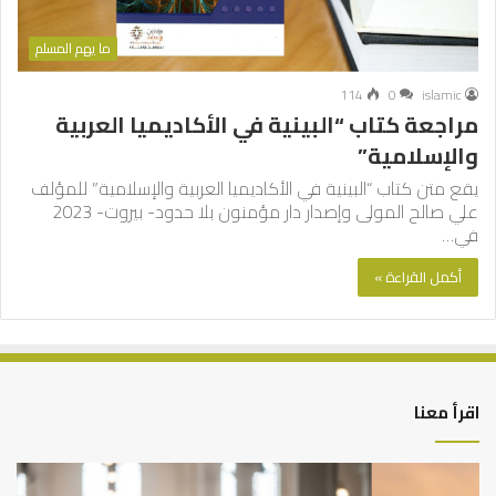
ما يهم المسلم
114
0
islamic
مراجعة كتاب “البينية في الأكاديميا العربية
والإسلامية”
يقع متن كتاب “البينية في الأكاديميا العربية والإسلامية” للمؤلف
علي صالح المولى وإصدار دار مؤمنون بلا حدود- بيروت- 2023
في…
أكمل القراءة »
اقرأ معنا
أهم
الع