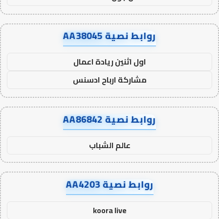
روابط نصية AA38045
اول اثنين ريادة اعمال
مشاركة ارباح ادسنس
روابط نصية AA86842
عالم الشباب
روابط نصية AA4203
koora live