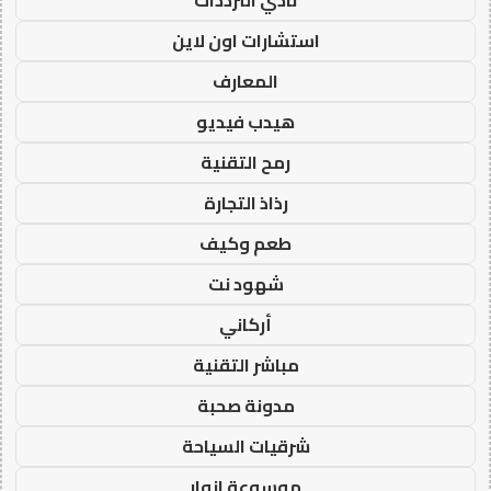
استشارات اون لاين
المعارف
هيدب فيديو
رمح التقنية
رذاذ التجارة
طعم وكيف
شهود نت
أركاني
مباشر التقنية
مدونة صحبة
شرقيات السياحة
موسوعة انوار