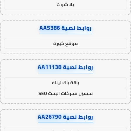
يلا شوت
روابط نصية AA5386
موقع كورة
روابط نصية AA11138
باقة باك لينك
تحسين محركات البحث SEO
روابط نصية AA26790