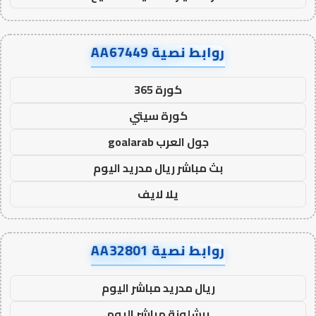
روابط نصية AA67449
كورة 365
كورة سيتي
جول العرب goalarab
بث مباشر ريال مدريد اليوم
يلا لايف
روابط نصية AA32801
ريال مدريد مباشر اليوم
برشلونة مباشر اليوم