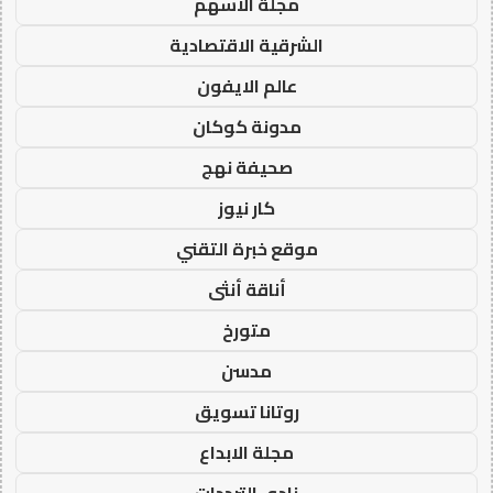
مجلة الاسهم
الشرقية الاقتصادية
عالم الايفون
مدونة كوكان
صحيفة نهج
كار نيوز
موقع خبرة التقني
أناقة أنثى
متورخ
مدسن
روتانا تسويق
مجلة الابداع
نادي الترددات