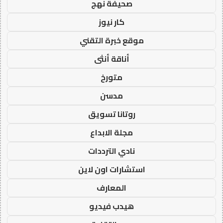
صحيفة نهج
كار نيوز
موقع خبرة التقني
أناقة أنثى
متورخ
مدسن
روتانا تسويق
مجلة الابداع
نادي الترددات
استشارات اون لاين
المعارف
هيدب فيديو