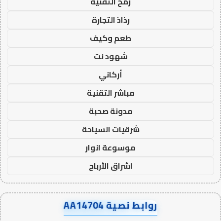
رمح التقنية
رذاذ التجارة
طعم وكيف
شهود نت
أركاني
مباشر التقنية
مدونة صحبة
شرقيات السياحة
موسوعة انوار
اشراق الأرباح
روابط نصية AA14704