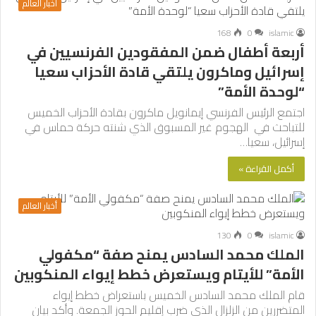
أخبار العالم
168
0
islamic
أربعة أطفال ضمن المفقودين الفرنسيين في
إسرائيل وماكرون يلتقي قادة الأحزاب سعيا
“لوحدة الأمة”
اجتمع الرئيس الفرنسي إيمانويل ماكرون بقادة الأحزاب الخميس
للتباحث في الهجوم غير المسبوق الذي شنته حركة حماس في
إسرائيل، سعيا…
أكمل القراءة »
أخبار العالم
130
0
islamic
الملك محمد السادس يمنح صفة “مكفولي
الأمة” للأيتام ويستعرض خطط إيواء المنكوبين
قام الملك محمد السادس الخميس باستعراض خطط إيواء
المتضررين من الزلزال الذي ضرب إقليم الحوز الجمعة. وأكد بيان