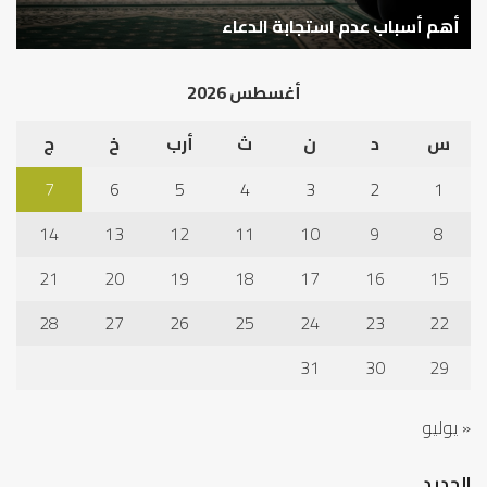
نم
ا
في
أهم أسباب عدم استجابة الدعاء
ف
أد
الخ
أغسطس 2026
س
د
ن
ث
أرب
خ
ج
7
6
5
4
3
2
1
14
13
12
11
10
9
8
21
20
19
18
17
16
15
28
27
26
25
24
23
22
31
30
29
« يوليو
الجديد