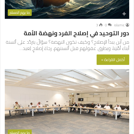
ما يهم المسلم
3
0
islamic
دور التوحيد في إصلاح الفرد ونهضة الأمة
من أين يبدأ الإصلاح؟ وكيف تكون النهضة؟ سؤالٌ يتردَّد على ألسنة
أبناء أمَّتِنا، ويطرق عقولهم قبل ألسنتهم، رجاءَ إصلاحٍ يُعيد…
أكمل القراءة »
ما يهم المسلم