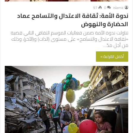
97
0
islamic
ندوة الأمة: ثقافة الاعتدال والتسامح عماد
الحضارة والنهوض
تناولت ندوة الأمة ضمن فعاليات الموسم الثقافي الثاني قضية
«ثقافة الاعتدال والتسامح» على مستوى (الذات) و(الآخر)، وذلك
من أجل مدّ…
أكمل القراءة »