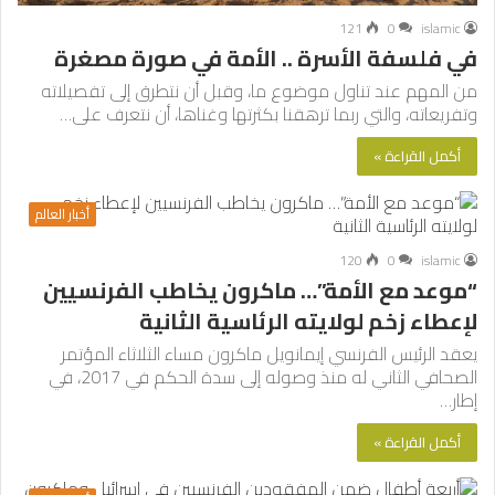
121
0
islamic
في فلسفة الأسرة .. الأمة في صورة مصغرة
من المهم عند تناول موضوع ما، وقبل أن نتطرق إلى تفصيلاته
وتفريعاته، والتي ربما ترهقنا بكثرتها وغناها، أن نتعرف على…
أكمل القراءة »
أخبار العالم
120
0
islamic
“موعد مع الأمة”… ماكرون يخاطب الفرنسيين
لإعطاء زخم لولايته الرئاسية الثانية
يعقد الرئيس الفرنسي إيمانويل ماكرون مساء الثلاثاء المؤتمر
الصحافي الثاني له منذ وصوله إلى سدة الحكم في 2017، في
إطار…
أكمل القراءة »