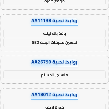
موقع كورة
روابط نصية AA11138
باقة باك لينك
تحسين محركات البحث SEO
روابط نصية AA26790
ماسنجر المسلم
روابط نصية AA18012
كورة لايف