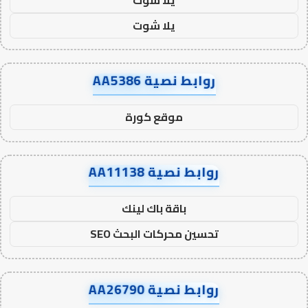
يلا شوت
روابط نصية AA5386
موقع كورة
روابط نصية AA11138
باقة باك لينك
تحسين محركات البحث SEO
روابط نصية AA26790