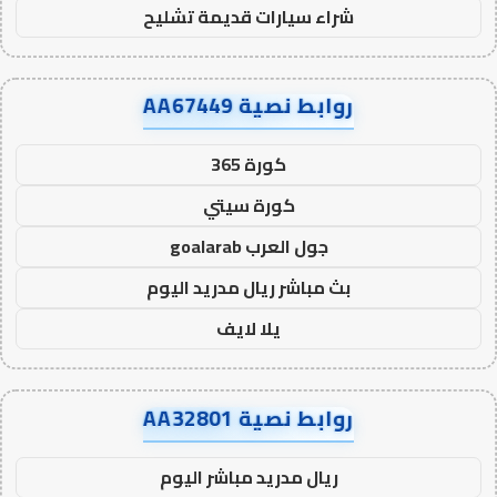
شراء سيارات قديمة تشليح
روابط نصية AA67449
كورة 365
كورة سيتي
جول العرب goalarab
بث مباشر ريال مدريد اليوم
يلا لايف
روابط نصية AA32801
ريال مدريد مباشر اليوم