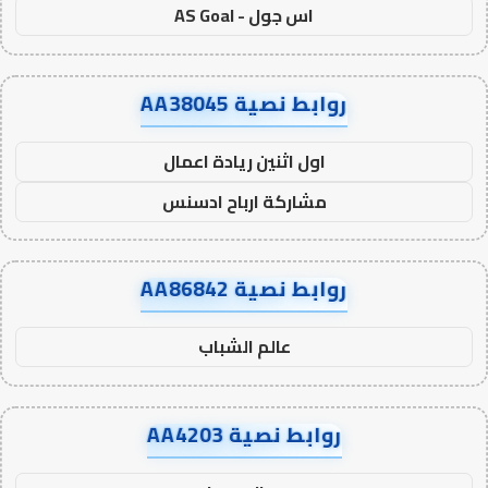
اس جول - AS Goal
روابط نصية AA38045
اول اثنين ريادة اعمال
مشاركة ارباح ادسنس
روابط نصية AA86842
عالم الشباب
روابط نصية AA4203