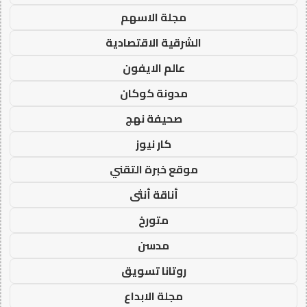
مجلة الاسهم
الشرقية الاقتصادية
عالم الايفون
مدونة كوكان
صحيفة نهج
كار نيوز
موقع خبرة التقني
أناقة أنثى
متورخ
مدسن
روتانا تسويق
مجلة الابداع