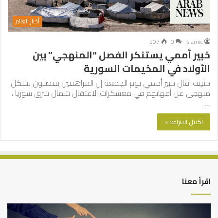
أخبار العالم
207
0
islamic
خبير أممي يستنكر الفصل “المنهجي” بين
الأولاد في المخيمات السورية
جنيف: قال خبير أممي يوم الجمعة إن المراهقين يفصلون بشكل
منهجي عن أمهاتهم في معسكرات الاعتقال شمال شرق سوريا ،
…
أكمل القراءة »
اقرأ معنا
التوازن
كي
بين
تش