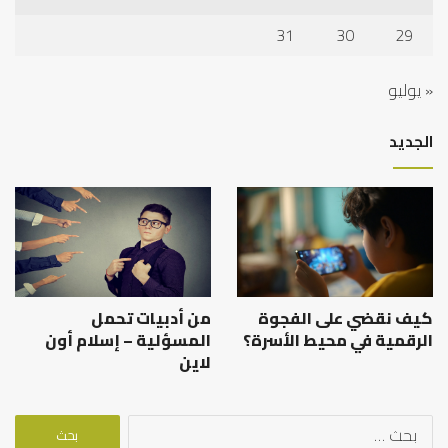
31
30
29
« يوليو
الجديد
كيف نقضي على الفجوة
من أدبيات تحمل
الرقمية في محيط الأسرة؟
المسؤلية – إسلام أون
لاين
البحث
عن: