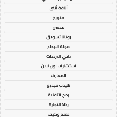
أناقة أنثى
متورخ
مدسن
روتانا تسويق
مجلة الابداع
نادي الترددات
استشارات اون لاين
المعارف
هيدب فيديو
رمح التقنية
رذاذ التجارة
طعم وكيف