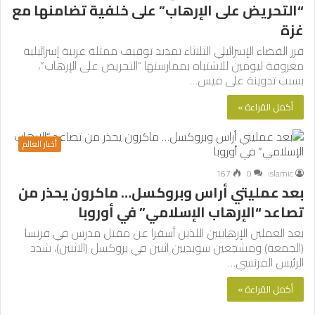
“التحريض على الإرهاب” على خلفية تضامنها مع
غزة
قرر القضاء الإسرائيلي الثلاثاء تمديد توقيف ممثلة عربية إسرائيلية
معروفة ليومين للاشتباه بممارستها “التحريض على الإرهاب”،
بسبب تدوينة على فيس…
أكمل القراءة »
أخبار العالم
167
0
islamic
بعد عمليتي أراس وبروكسل… ماكرون يحذر من
تصاعد “الإرهاب الإسلامي” في أوروبا
بعد العملين الإرهابيين اللذين أسفرا عن مقتل مدرس في فرنسا
(الجمعة) ومشجعين سويديين اثنين في بروكسل (الاثنين)، شدد
الرئيس الفرنسي…
أكمل القراءة »