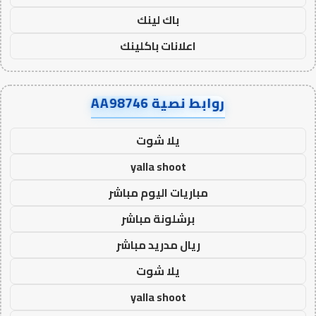
باك لينك
اعلانات باكلينك
روابط نصية AA98746
يلا شوت
yalla shoot
مباريات اليوم مباشر
برشلونة مباشر
ريال مدريد مباشر
يلا شوت
yalla shoot