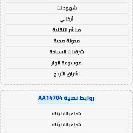
شهود نت
أركاني
مباشر التقنية
مدونة صحبة
شرقيات السياحة
موسوعة انوار
اشراق الأرباح
روابط نصية AA14704
شراء باك لينك
شراء باك لينك