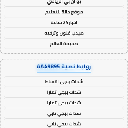
يو ان بي الرياضي
موقع حالة للتعليم
اخبار 24 ساعة
هيدب فنون وترفيه
صحيفة العالم
روابط نصية AA49895
شدات ببجي اقساط
شدات ببجي تمارا
شدات ببجي تمارا
شدات ببجي تابي
شدات ببجي تابي