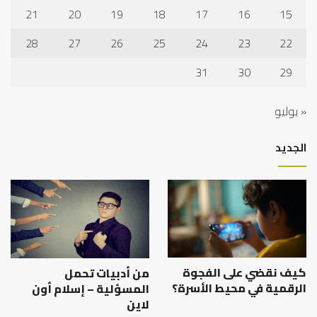
21
20
19
18
17
16
15
28
27
26
25
24
23
22
31
30
29
« يوليو
الجديد
كيف نقضي على الفجوة
من أدبيات تحمل
الرقمية في محيط الأسرة؟
المسؤلية – إسلام أون
لاين