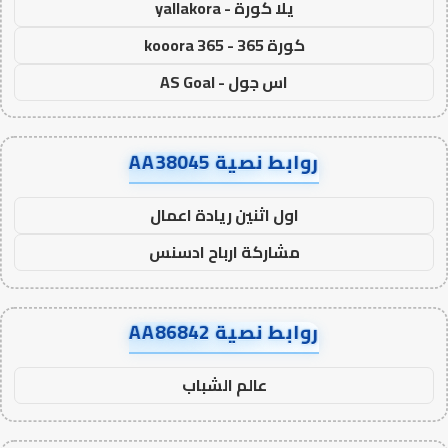
يلا كورة - yallakora
كورة 365 - kooora 365
اس جول - AS Goal
روابط نصية AA38045
اول اثنين ريادة اعمال
مشاركة ارباح ادسنس
روابط نصية AA86842
عالم الشباب