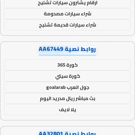
ارقام يشترون سيارات تشليح
شراء سيارات مصدومة
شراء سيارات قديمة تشليح
روابط نصية AA67449
كورة 365
كورة سيتي
جول العرب goalarab
بث مباشر ريال مدريد اليوم
يلا لايف
روابط نصية AA32801