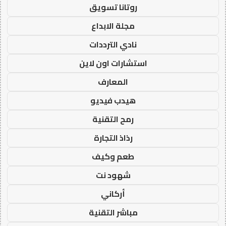
روتانا تسويق
مجلة الابداع
نادي الترددات
استشارات اون لاين
المعارف
هيدب فيديو
رمح التقنية
رذاذ التجارة
طعم وكيف
شهود نت
أركاني
مباشر التقنية