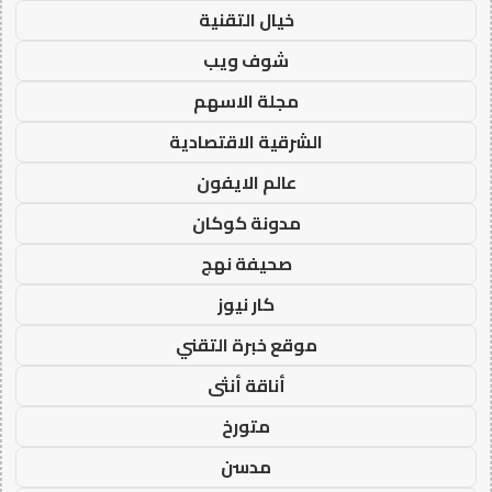
خيال التقنية
شوف ويب
مجلة الاسهم
الشرقية الاقتصادية
عالم الايفون
مدونة كوكان
صحيفة نهج
كار نيوز
موقع خبرة التقني
أناقة أنثى
متورخ
مدسن