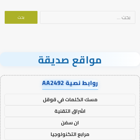
البحث
عن:
مواقع صديقة
روابط نصية AA2492
مسك الكلمات في قوقل
اشراق التقنية
ان سفن
مرابع التكنولوجيا