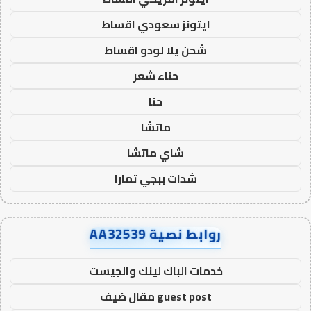
ايتونز سعودي اقساط
شحن يلا لودو اقساط
حناء شعر
حنا
ماتشا
شاي ماتشا
شدات ببجي تمارا
روابط نصية AA32539
خدمات الباك لينك والجيست
guest post مقال ضيف