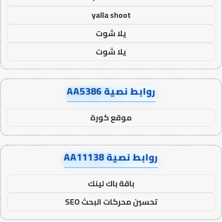
yalla shoot
يلا شوت
يلا شوت
روابط نصية AA5386
موقع كورة
روابط نصية AA11138
باقة باك لينك
تحسين محركات البحث SEO