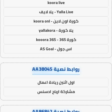
koora live
Yalla Live - يلا لايف
كورة اون لاين - koora onl
يلا كورة - yallakora
كورة 365 - kooora 365
اس جول - AS Goal
روابط نصية AA38045
اول اثنين ريادة اعمال
مشاركة ارباح ادسنس
روابط نصية AA86842