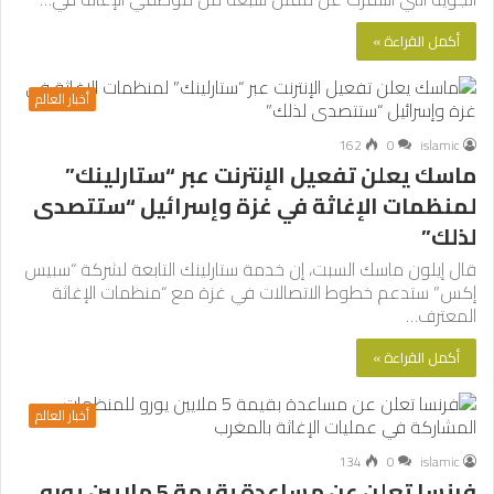
أكمل القراءة »
أخبار العالم
162
0
islamic
ماسك يعلن تفعيل الإنترنت عبر “ستارلينك”
لمنظمات الإغاثة في غزة وإسرائيل “ستتصدى
لذلك”
قال إيلون ماسك السبت، إن خدمة ستارلينك التابعة لشركة “سبيس
إكس” ستدعم خطوط الاتصالات في غزة مع “منظمات الإغاثة
المعترف…
أكمل القراءة »
أخبار العالم
134
0
islamic
فرنسا تعلن عن مساعدة بقيمة 5 ملايين يورو