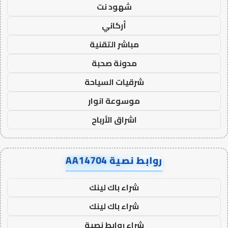
شهود نت
أركاني
مباشر التقنية
مدونة صحبة
شرقيات السياحة
موسوعة انوار
اشراق الأرباح
روابط نصية AA14704
شراء باك لينك
شراء باك لينك
شراء روابط نصية