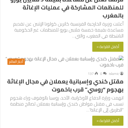
للمنظمات المشاركة في عمليات الإغاثة
بالمغرب
أعلنت وزيرة الخارجية الفرنسية كاترين كولونا الإثنين عن تقديم
مساعدة بقيمة خمسة ملايين يورو للمنظمات غير الحكومية
الناشطة في المغرب، والتي…
أكمل القراءة »
أخبار العالم
137
0
islamic
مقتل كندي وإسبانية يعملان في مجال الإغاثة
بهجوم “روسي” قرب باخموت
اتهمت وزارة الدفاع الأوكرانية، الأحد، روسيا بالوقوف وراء هجوم
تسبب في مقتل مواطن كندي وإسبانية يعملان لصالح منظمة
“الطريق إلى الإغاثة”…
أكمل القراءة »