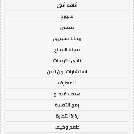
أناقة أنثى
متورخ
مدسن
روتانا تسويق
مجلة الابداع
نادي الترددات
استشارات اون لاين
المعارف
هيدب فيديو
رمح التقنية
رذاذ التجارة
طعم وكيف