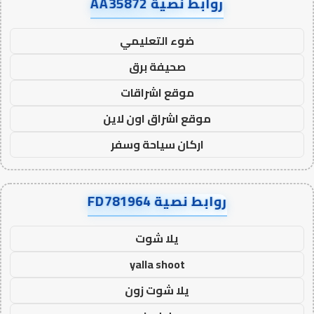
روابط نصية AA35872
ضوء التعليمي
صحيفة برق
موقع اشراقات
موقع اشراق اون لاين
اركان سياحة وسفر
روابط نصية FD781964
يلا شوت
yalla shoot
يلا شوت زون