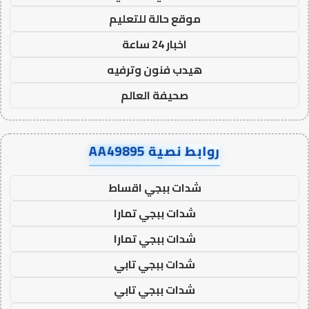
موقع حالة للتعليم
اخبار 24 ساعة
هيدب فنون وترفيه
صحيفة العالم
روابط نصية AA49895
شدات ببجي اقساط
شدات ببجي تمارا
شدات ببجي تمارا
شدات ببجي تابي
شدات ببجي تابي