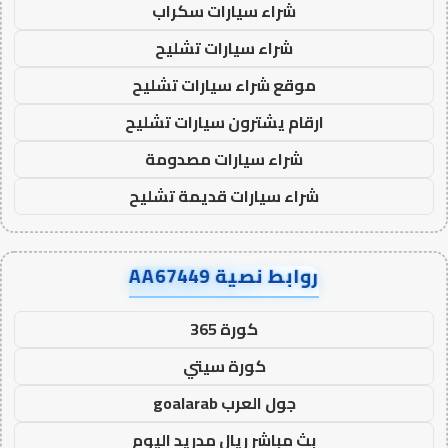
شراء سيارات سكراب
شراء سيارات تشليح
موقع شراء سيارات تشليح
ارقام يشترون سيارات تشليح
شراء سيارات مصدومة
شراء سيارات قديمة تشليح
روابط نصية AA67449
كورة 365
كورة سيتي
جول العرب goalarab
بث مباشر ريال مدريد اليوم