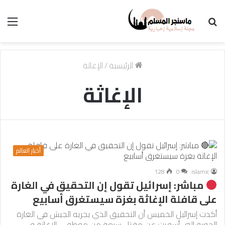
بحث
الق
عن
الرئيسية
/
الإغاثة
الإغاثة
أخبار العالم
128
0
islamic
مباشر: إسرائيل تقول إن التحقيق في الغارة
على قافلة الإغاثة بغزة سيستغرق أسابيع
أكدت إسرائيل الخميس أن التحقيق الذي يجريه الجيش في الغارة
الجوية التي أسفرت عن مقتل سبعة من موظفي الإغاثة في…