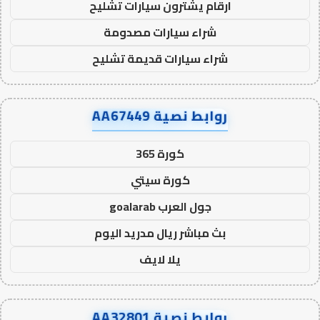
ارقام يشترون سيارات تشليح
شراء سيارات مصدومة
شراء سيارات قديمة تشليح
روابط نصية AA67449
كورة 365
كورة سيتي
جول العرب goalarab
بث مباشر ريال مدريد اليوم
يلا لايف
روابط نصية AA32801