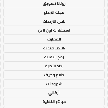
روتانا تسويق
مجلة الابداع
نادي الترددات
استشارات اون لاين
المعارف
هيدب فيديو
رمح التقنية
رذاذ التجارة
طعم وكيف
شهود نت
أركاني
مباشر التقنية