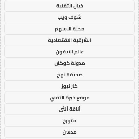
خيال التقنية
شوف ويب
مجلة الاسهم
الشرقية الاقتصادية
عالم الايفون
مدونة كوكان
صحيفة نهج
كار نيوز
موقع خبرة التقني
أناقة أنثى
متورخ
مدسن