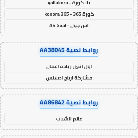
يلا كورة - yallakora
كورة 365 - kooora 365
اس جول - AS Goal
روابط نصية AA38045
اول اثنين ريادة اعمال
مشاركة ارباح ادسنس
روابط نصية AA86842
عالم الشباب