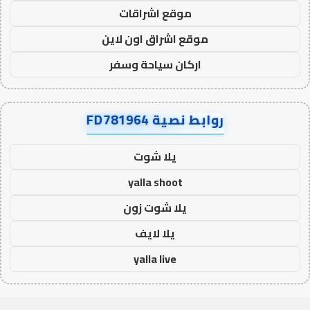
موقع اشراقات
موقع اشراق اون لاين
اركان سياحة وسفر
روابط نصية FD781964
يلا شوت
yalla shoot
يلا شوت زون
يلا لايف
yalla live