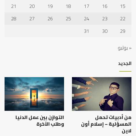
21
20
19
18
17
16
15
28
27
26
25
24
23
22
31
30
29
« يوليو
الجديد
من أدبيات تحمل
التوازن بين عمل الدنيا
المسؤلية – إسلام أون
وطلب الآخرة
لاين