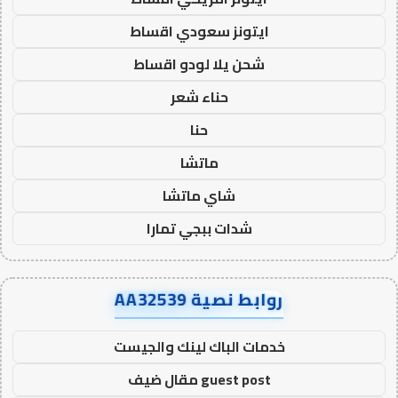
ايتونز سعودي اقساط
شحن يلا لودو اقساط
حناء شعر
حنا
ماتشا
شاي ماتشا
شدات ببجي تمارا
روابط نصية AA32539
خدمات الباك لينك والجيست
guest post مقال ضيف