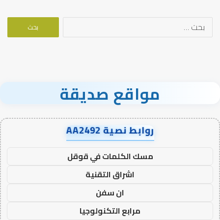
البحث
عن:
مواقع صديقة
روابط نصية AA2492
مسك الكلمات في قوقل
اشراق التقنية
ان سفن
مرابع التكنولوجيا