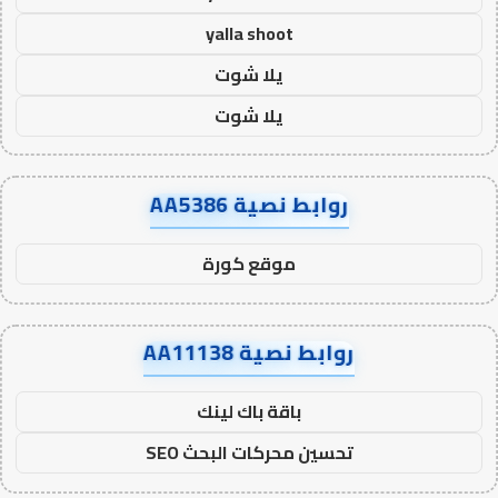
yalla shoot
يلا شوت
يلا شوت
روابط نصية AA5386
موقع كورة
روابط نصية AA11138
باقة باك لينك
تحسين محركات البحث SEO