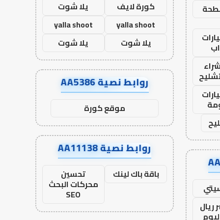
كورة لايف
يلا شوت
طحة
yalla shoot
yalla shoot
ارات
يلا شوت
يلا شوت
ب
راء
تشليح
روابط نصية AA5386
ارات
مة
موقع كورة
يح
روابط نصية AA11138
باقة باك لينك
تحسين
محركات البحث
يتي
SEO
 ريال
ليوم