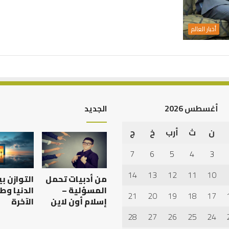
أخبار العالم
أغسطس 2026
الجديد
ن
ث
أرب
خ
ج
أهم
أسباب
7
6
5
4
3
عدم
استجابة
14
13
12
11
10
من أدبيات تحمل
التوازن ب
الدعاء
المسؤلية –
الدنيا وط
21
20
19
18
17
إسلام أون لاين
الآخرة
28
27
26
25
24
 العبادات شخصية
أهم أسباب عدم استجابة