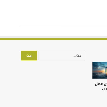
البحث
عن:
العلاقة
من
العلمية
أدبيات
بين
تحمل
الإمام
المسؤلية
ين عمل
مالك
–
والليث
إسلام
لب
بن
أون
العلاقة العلمية بين الإمام
سعد:
لاين
مالك والليث بن سعد: نموذج
من أدبيات تحمل المس
نموذج