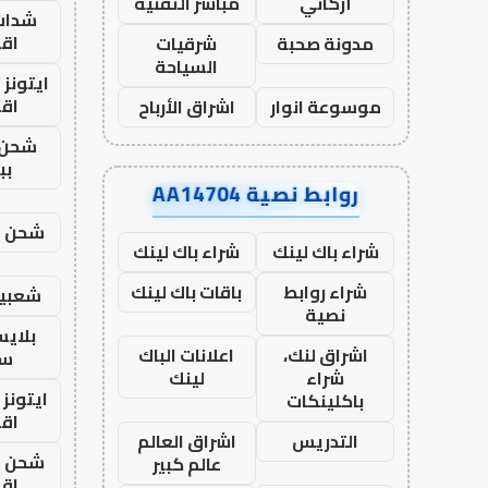
أركاني
مباشر التقنية
شدات
اق
مدونة صحبة
شرقيات
السياحة
ايتونز
اق
موسوعة انوار
اشراق الأرباح
شحن 
بب
روابط نصية AA14704
شحن يل
شراء باك لينك
شراء باك لينك
شراء روابط
باقات باك لينك
شعبية
نصية
بلاي
اشراق لنك،
اعلانات الباك
ست
شراء
لينك
ايتونز
باكلينكات
اق
التدريس
اشراق العالم
شحن يل
عالم كبير
اق