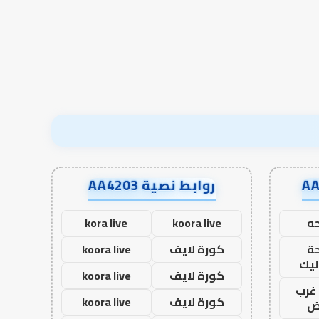
في أدب الخلاف
إسلام أون لاين
في
أدب
الخلاف
روابط نصية AA4203
ه
koora live
kora live
ة
كورة لايف
koora live
ليك
كورة لايف
koora live
غرب
كورة لايف
koora live
اض