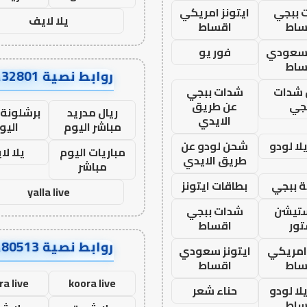
 ببجي
ايتونز امريكي
يلا لايف
ساط
اقساط
 سعودي
فور يو
ساط
روابط نصية AA32801
شدات
شدات ببجي
جي
عن طريق
ريال مدريد
برشلونة 
الايدي
مباشر اليوم
اليو
ا لودو
شحن لودو عن
مباريات اليوم
يلا لا
طريق الايدي
مباشر
 ببجي
بطاقات ايتونز
yalla live
ستيشن
شدات ببجي
ور
اقساط
روابط نصية AA80513
 امريكي
ايتونز سعودي
ساط
اقساط
ra live
koora live
ا لودو
حناء شعر
ساط