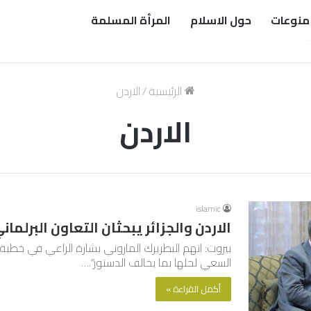
منوعات
حول الاسلام
المرأة المسلمة
الرئيسية
/
الاردن
الاردن
islamic
الاردن والجزائر يبحثان التعاون البرلما
بيروت: اتهم البطريرك الماروني بشارة الراعي في خطبة ي
السعي لحلها بما يخالف الدستور”.…
أكمل القراءة »