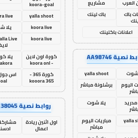
 العرب
مشاريع
koora-goal
ات باك
باك لينك
ra live
yalla shoot
نك
koora live
يلا ش
اعلانات باكلينك
koora live
لاي
ط نصية AA98746
كورة اون لاين
يلا كور
lakora
- koora onl
 شوت
yalla shoot
كورة 365 -
oal
kooora 365
ت اليوم
برشلونة مباشر
اشر
مدريد
يلا شوت
روابط نصية AA38045
اشر
yalla 
مباريات اليوم
اول اثنين ريادة
مشاركة 
مباشر
اعمال
ادسن