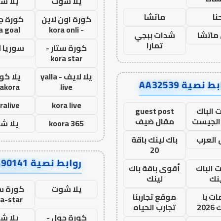
يلا شوت
يلا ش
نا
ماتشا
كورة اون لاين
كورة ج
a goal
- kora onli
ماتشا
شدات ببجي
تمارا
كورة ستار -
سوريا 
kora star
يلا لايف - yalla
يلا كور
ط نصية AA32539
lakora
live
ralive
kora live
 الباك
guest post
الجيست
مقال ضيف
koora 365
يلا ش
العرب
باك لينك باقة
20
روابط نصية AA90141
ت الباك
أقوى باقة باك
نك
لينك
يلا شوت
كورة ست
ت با
موقع تجاربنا
a-star
20
تجارب الحياه
كورة جول -
يلا ش