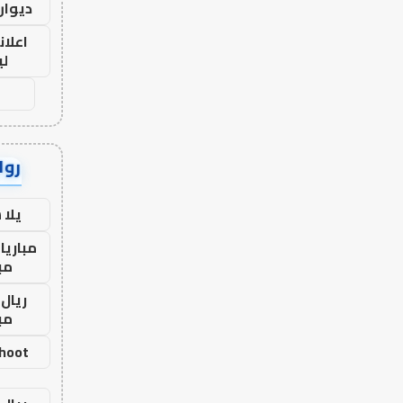
ديوان
اعلان
لي
رواب
يلا
مباريا
مب
ريال 
مب
shoot