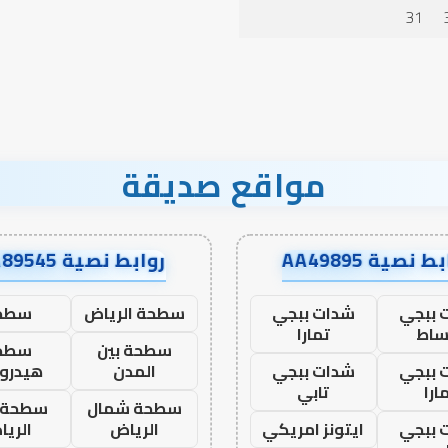
الدعاء
31
مواقع صديقة
ط نصية AA49895
روابط نصية AA89545
 ببجي
شدات ببجي
سطحة الرياض
سطح
ساط
تمارا
سطحة بين
سطح
 ببجي
شدات ببجي
المدن
هيدرو
ارا
تابي
سطحة شمال
سطحة 
 ببجي
ايتونز امريكي
الرياض
الري