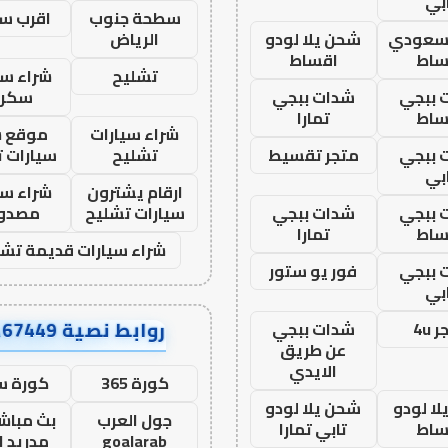
بي
سطحة جنوب
اقرب س
 سعودي
شحن يلا لودو
الرياض
ساط
اقساط
تشليح
شراء سي
 ببجي
شدات ببجي
سكرا
ساط
تمارا
شراء سيارات
موقع ش
 ببجي
متجر تقسيط
تشليح
سيارات 
بي
ارقام يشترون
شراء سي
 ببجي
شدات ببجي
سيارات تشليح
مصدو
ساط
تمارا
شراء سيارات قديمة تشل
 ببجي
فور يو ستور
بي
روابط نصية AA67449
 4u
شدات ببجي
عن طريق
الايدي
كورة 365
كورة س
ا لودو
شحن يلا لودو
جول العرب
بث مباشر
ساط
تابي تمارا
goalarab
مدريد ا