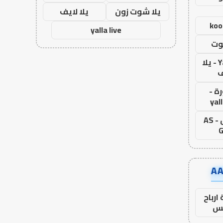
يلا شوت زون
يلا لايف
koo
yalla live
وت
Yalla Live - يلا
ف
ة -
yal
اس جول - AS
G
ارباح
س