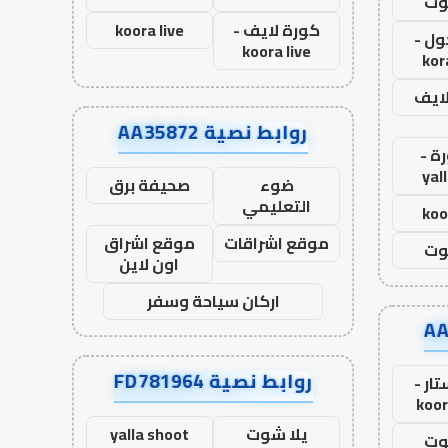
وت
كورة لايف -
koora live
ول -
koora live
kor
لايف
روابط نصية AA35872
ة -
yal
ضوء
صحيفة برق
التعليمي
koo
موقع اشراقات
موقع اشراق
وت
اون لاين
اركان سياحة وسفر
روابط نصية FD781964
ار -
koor
يلا شوت
yalla shoot
وت