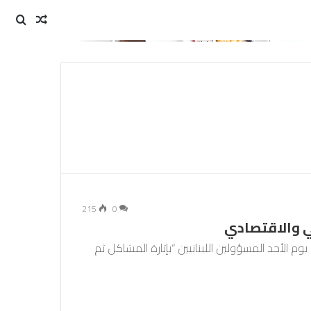
مقال
بحث
عن
عشوائي
215
0
ني والاقتصادي
وم الأحد المسؤولين اللبنانيين “بإثارة المشاكل ثم