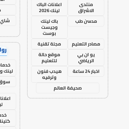
منتدى
اعلانات الباك
ح
الاشراق
لينك 2026
شاي 
مدسن طب
باك لينك
وجيست
بوست
مصادر التعليم
مجلة تقنية
رواب
يو ان بي
موقع حالة
الرياضي
للتعليم
خدمات
لينك و
اخبار 24 ساعة
هيدب فنون
وترفيه
سوق 
صحيفة العالم
اعلانا
لي
خدما
كلينك 26