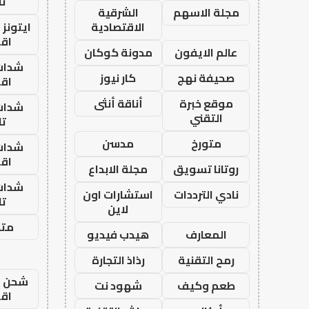
تا
مجلة الاسهم
الشرقية
الاقتصادية
ايتونز
اق
عالم الايفون
مدونة كوكان
شدات
صحيفة نهج
كار نيوز
اق
موقع خبرة
أناقة أنثى
شدات
التقني
تا
متورخ
مدسن
شدات
اق
روتانا تسويق
مجلة الابداع
شدات
نادي الترددات
استشارات اون
تا
لاين
متجر
المعارف
هيدب فيديو
رمح التقنية
رذاذ التجارة
شحن يل
طعم وكيف
شهود نت
اق