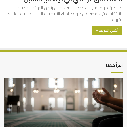
في مؤتمر صحفي عقده الإثنين، أعلن رئيس الهيئة الوطنية
للانتخابات في مصر عن موعد إجراء الانتخابات الرئاسية بالبلاد والذي
تقرر في…
أكمل القراءة »
اقرأ معنا
أهم
الع
أسباب
الع
عدم
بين
استجابة
الإ
الدعاء
ما
وال
بن
سع