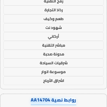
رمح التقنية
رذاذ التجارة
طعم وكيف
شهود نت
أركاني
مباشر التقنية
مدونة صحبة
شرقيات السياحة
موسوعة انوار
اشراق الأرباح
روابط نصية AA14704