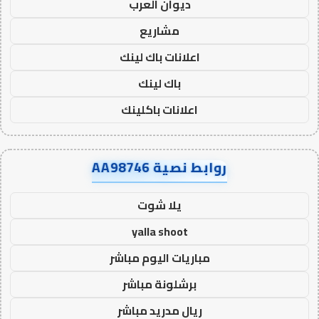
ديوان العرب
مشاريع
اعلانات باك لينك
باك لينك
اعلانات باكلينك
روابط نصية AA98746
يلا شوت
yalla shoot
مباريات اليوم مباشر
برشلونة مباشر
ريال مدريد مباشر