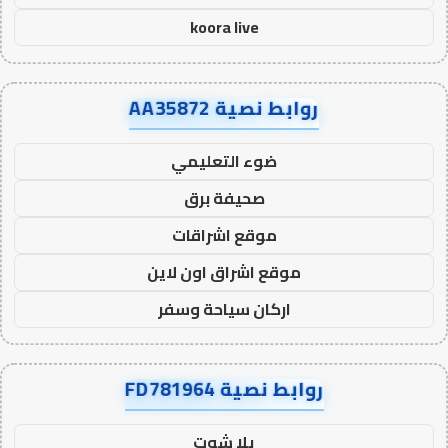
koora live
روابط نصية AA35872
ضوء التعليمي
صحيفة برق
موقع اشراقات
موقع اشراق اون لاين
اركان سياحة وسفر
روابط نصية FD781964
يلا شوت