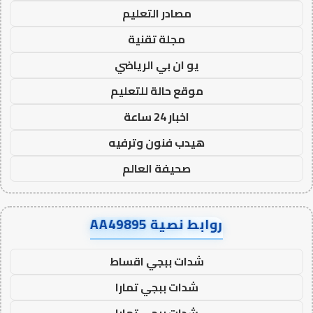
مصادر التعليم
مجلة تقنية
يو ان بي الرياضي
موقع حالة للتعليم
اخبار 24 ساعة
هيدب فنون وترفيه
صحيفة العالم
روابط نصية AA49895
شدات ببجي اقساط
شدات ببجي تمارا
شدات ببجي تمارا