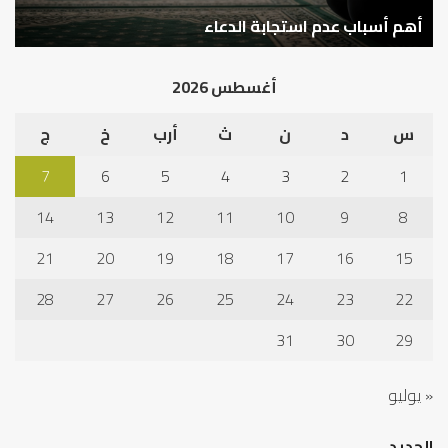
نم
ا
في
أهم أسباب عدم استجابة الدعاء
ف
أد
الخ
أغسطس 2026
س
د
ن
ث
أرب
خ
ج
7
6
5
4
3
2
1
14
13
12
11
10
9
8
21
20
19
18
17
16
15
28
27
26
25
24
23
22
31
30
29
« يوليو
الجديد