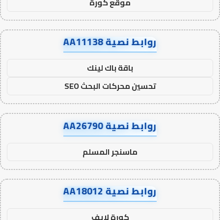
موقع كورة
روابط نصية AA11138
باقة باك لينك
تحسين محركات البحث SEO
روابط نصية AA26790
ماسنجر المسلم
روابط نصية AA18012
كورة لايف