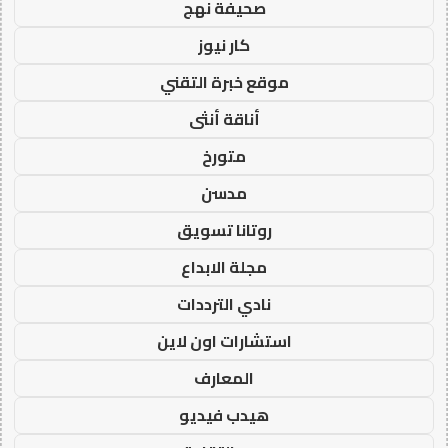
صحيفة نهج
كار نيوز
موقع خبرة التقني
أناقة أنثى
متورخ
مدسن
روتانا تسويق
مجلة الابداع
نادي الترددات
استشارات اون لاين
المعارف
هيدب فيديو