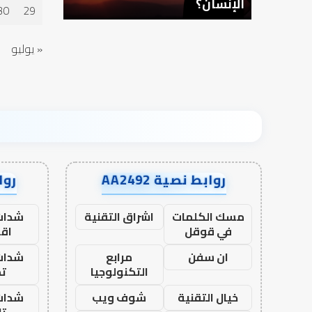
الإنسان؟
30
29
« يوليو
روابط نصية AA2492
رواب
مسك الكلمات
اشراق التقنية
شدات
في قوقل
اق
ان سفن
مرابع
شدات
التكنولوجيا
تم
خيال التقنية
شوف ويب
شدات
تا