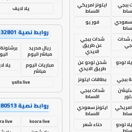
 ببجي
ايتونز امريكي
يلا لايف
ساط
اقساط
 سعودي
فور يو
ساط
روابط نصية AA32801
شدات
شدات ببجي
جي
عن طريق
ريال مدريد
برشلونة 
الايدي
مباشر اليوم
اليو
ا لودو
شحن لودو عن
مباريات اليوم
يلا لا
طريق الايدي
مباشر
 ببجي
بطاقات ايتونز
yalla live
ستيشن
شدات ببجي
ور
اقساط
روابط نصية AA80513
 امريكي
ايتونز سعودي
ساط
اقساط
ra live
koora live
ا لودو
حناء شعر
ساط