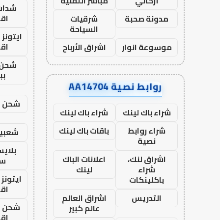
أركاني
مباشر التقنية
شدات
اق
مدونة صحبة
شرقيات
السياحة
ايتونز
اق
موسوعة انوار
اشراق الأرباح
شحن 
بب
روابط نصية AA14704
شحن يل
شراء باك لينك
شراء باك لينك
شراء روابط
باقات باك لينك
شعبية
نصية
بلاي
اشراق لنك،
اعلانات الباك
ست
شراء
لينك
ايتونز
باكلينكات
اق
التدريس
اشراق العالم
شحن يل
عالم كبير
اق