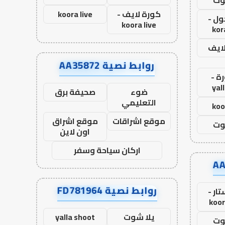
وت
كورة لايف -
koora live
ول -
koora live
kor
لايف
روابط نصية AA35872
ة -
yal
ضوء
صحيفة برق
التعليمي
koo
موقع اشراقات
موقع اشراق
وت
اون لاين
اركان سياحة وسفر
روابط نصية FD781964
ار -
koor
يلا شوت
yalla shoot
وت