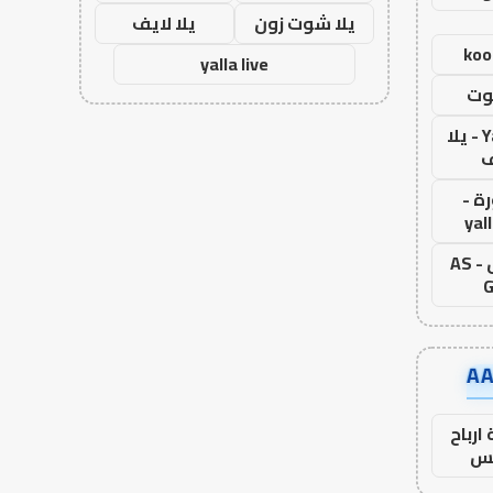
يلا شوت زون
يلا لايف
koo
yalla live
وت
Yalla Live - يلا
ف
ة -
yal
اس جول - AS
G
ارباح
س