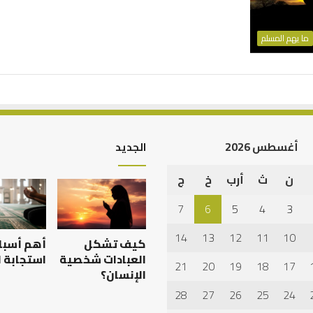
ما يهم المسلم
أغسطس 2026
الجديد
ن
ث
أرب
خ
ج
7
6
5
4
3
14
13
12
11
10
كيف تشكل
أهم أسبا
العبادات شخصية
استجابة ا
21
20
19
18
17
الإنسان؟
28
27
26
25
24