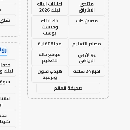
منتدى
اعلانات الباك
ح
الاشراق
لينك 2026
شاي 
مدسن طب
باك لينك
وجيست
بوست
مصادر التعليم
مجلة تقنية
رواب
يو ان بي
موقع حالة
الرياضي
للتعليم
خدمات
لينك و
اخبار 24 ساعة
هيدب فنون
وترفيه
سوق 
صحيفة العالم
اعلانا
لي
خدما
كلينك 26