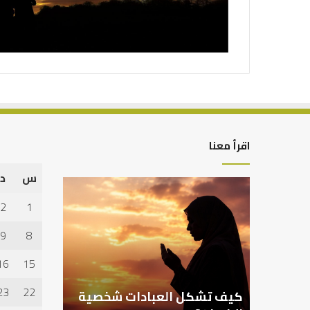
اقرأ معنا
س
د
كيف
تشكل
2
1
العبادات
شخصية
9
8
الإنسان؟
16
15
23
22
كيف تشكل العبادات شخصية