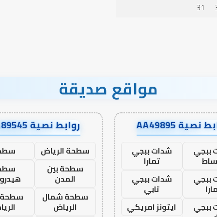
31
مواقع صديقة
ط نصية AA49895
روابط نصية AA89545
 ببجي
شدات ببجي
سطحة الرياض
سطح
ساط
تمارا
سطحة بين
سطح
 ببجي
شدات ببجي
المدن
هيدرو
ارا
تابي
سطحة شمال
سطحة 
 ببجي
ايتونز امريكي
الرياض
الري
بي