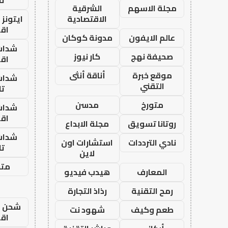
مجلة الاسهم
الشرقية
الاقتصادية
ايتونز
اق
عالم الايفون
مدونة كوكان
شدات
صحيفة نهج
كار نيوز
اق
موقع خبرة
أناقة أنثى
شدات
التقني
تا
متورخ
مدسن
شدات
اق
روتانا تسويق
مجلة الابداع
شدات
نادي الترددات
استشارات اون
تا
لاين
متجر
المعارف
هيدب فيديو
رمح التقنية
رذاذ التجارة
شحن يل
طعم وكيف
شهود نت
اق