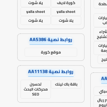
كورة لايف
يلا شوت
طحة
yalla shoot
yalla shoot
ارات
يلا شوت
يلا شوت
ب
راء
تشليح
روابط نصية AA5386
ارات
مة
موقع كورة
يح
روابط نصية AA11138
باقة باك لينك
تحسين
محركات البحث
يتي
SEO
 ريال
ليوم