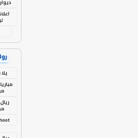
ديوان
اعلان
لي
رواب
يلا
مباريا
مب
ريال 
مب
shoot
ريال 