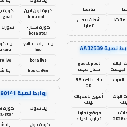
يلا شوت
يلا ش
نا
ماتشا
كورة اون لاين
كورة ج
a goal
- kora onli
ماتشا
شدات ببجي
تمارا
كورة ستار -
سوريا 
kora star
يلا لايف - yalla
يلا كور
ط نصية AA32539
lakora
live
ralive
kora live
 الباك
guest post
الجيست
مقال ضيف
koora 365
يلا ش
العرب
باك لينك باقة
20
روابط نصية AA90141
ت الباك
أقوى باقة باك
نك
لينك
يلا شوت
كورة ست
ت با
موقع تجاربنا
a-star
20
تجارب الحياه
كورة جول -
يلا ش