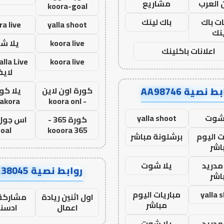
 العرب
مشاريع
koora-goal
ات باك
باك لينك
ra live
yalla shoot
نك
koora live
يلا ش
اعلانات باكلينك
koora live
لاي
ط نصية AA98746
كورة اون لاين
يلا كور
lakora
- koora onl
 شوت
yalla shoot
كورة 365 -
oal
kooora 365
ت اليوم
برشلونة مباشر
اشر
مدريد
يلا شوت
روابط نصية AA38045
اشر
yalla 
مباريات اليوم
اول اثنين ريادة
مشاركة 
مباشر
اعمال
ادسن
مدريد
يلا شوت