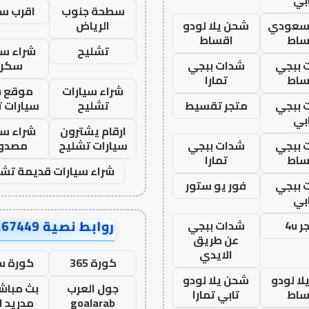
سطحة جنوب
اقرب س
 سعودي
شحن يلا لودو
الرياض
ساط
اقساط
تشليح
شراء سي
 ببجي
شدات ببجي
سكرا
ساط
تمارا
شراء سيارات
موقع ش
 ببجي
متجر تقسيط
تشليح
سيارات 
بي
ارقام يشترون
شراء سي
 ببجي
شدات ببجي
سيارات تشليح
مصدو
ساط
تمارا
شراء سيارات قديمة تشل
 ببجي
فور يو ستور
بي
روابط نصية AA67449
 4u
شدات ببجي
عن طريق
الايدي
كورة 365
كورة س
ا لودو
شحن يلا لودو
جول العرب
بث مباشر
ساط
تابي تمارا
goalarab
مدريد ا