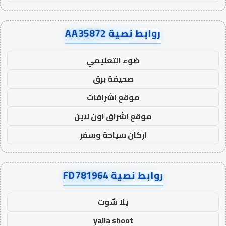
روابط نصية AA35872
ضوء التعليمي
صحيفة برق
موقع اشراقات
موقع اشراق اون لاين
اركان سياحة وسفر
روابط نصية FD781964
يلا شوت
yalla shoot