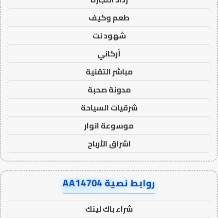
طعم وكيف
شهود نت
أركاني
مباشر التقنية
مدونة صحبة
شرقيات السياحة
موسوعة انوار
اشراق الأرباح
روابط نصية AA14704
شراء باك لينك