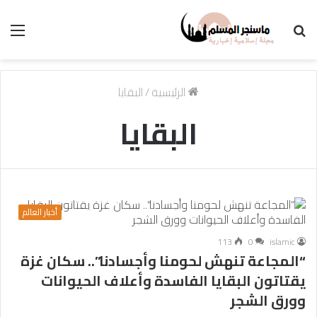
بحث
الق
عن
الرئيسية
/
البقايا
البقايا
أخبار العالم
113
0
islamic
“المجاعة تنهش لحومنا وأجسادنا”.. سكان غزة
يقتاتون البقايا الفاسدة وأعلاف الحيوانات
وورق الشجر