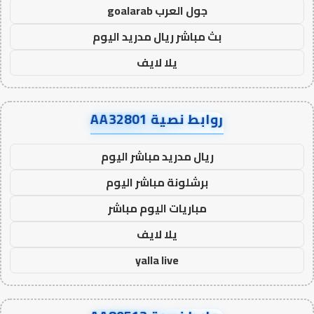
جول العرب goalarab
بث مباشر ريال مدريد اليوم
يلا لايف
روابط نصية AA32801
ريال مدريد مباشر اليوم
برشلونة مباشر اليوم
مباريات اليوم مباشر
يلا لايف
yalla live