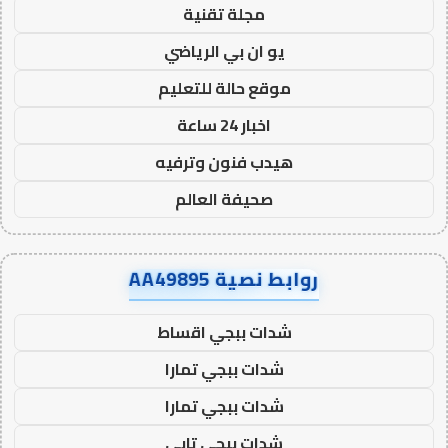
مجلة تقنية
يو ان بي الرياضي
موقع حالة للتعليم
اخبار 24 ساعة
هيدب فنون وترفيه
صحيفة العالم
روابط نصية AA49895
شدات ببجي اقساط
شدات ببجي تمارا
شدات ببجي تمارا
شدات ببجي تابي