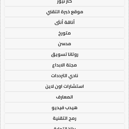
كار نيوز
موقع خبرة التقني
أناقة أنثى
متورخ
مدسن
روتانا تسويق
مجلة الابداع
نادي الترددات
استشارات اون لاين
المعارف
هيدب فيديو
رمح التقنية
رذاذ التجارة