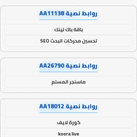
روابط نصية AA11138
باقة باك لينك
تحسين محركات البحث SEO
روابط نصية AA26790
ماسنجر المسلم
روابط نصية AA18012
كورة لايف
koora live