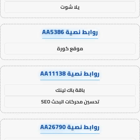
يلا شوت
روابط نصية AA5386
موقع كورة
روابط نصية AA11138
باقة باك لينك
تحسين محركات البحث SEO
روابط نصية AA26790