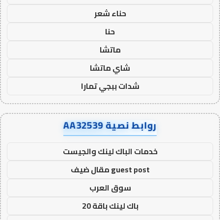
حناء شعر
حنا
ماتشا
شاي ماتشا
شدات ببجي تمارا
روابط نصية AA32539
خدمات الباك لينك والجيست
guest post مقال ضيف
سوق العرب
باك لينك باقة 20