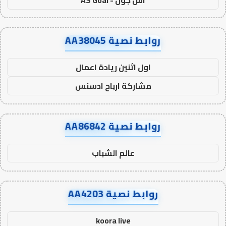
روابط نصية AA38045
اول اثنين ريادة اعمال
مشاركة ارباح ادسنس
روابط نصية AA86842
عالم الشباب
روابط نصية AA4203
koora live