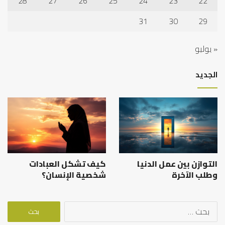
28
27
26
25
24
23
22
31
30
29
« يوليو
الجديد
التوازن بين عمل الدنيا
كيف تشكل العبادات
وطلب الآخرة
شخصية الإنسان؟
البحث
عن: