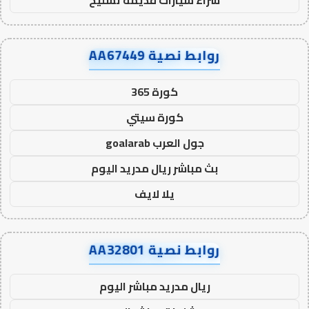
شراء سيارات قديمة تشليح
روابط نصية AA67449
كورة 365
كورة سيتي
جول العرب goalarab
بث مباشر ريال مدريد اليوم
يلا لايف
روابط نصية AA32801
ريال مدريد مباشر اليوم