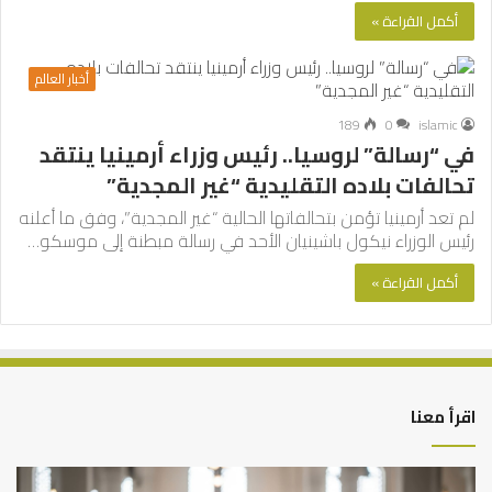
أكمل القراءة »
أخبار العالم
189
0
islamic
في “رسالة” لروسيا.. رئيس وزراء أرمينيا ينتقد
تحالفات بلاده التقليدية “غير المجدية”
لم تعد أرمينيا تؤمن بتحالفاتها الحالية “غير المجدية”، وفق ما أعلنه
رئيس الوزراء نيكول باشينيان الأحد في رسالة مبطنة إلى موسكو…
أكمل القراءة »
اقرأ معنا
أهم
الع