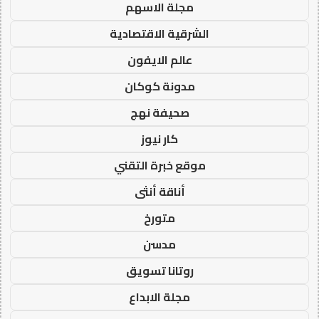
مجلة الاسهم
الشرقية الاقتصادية
عالم الايفون
مدونة كوكان
صحيفة نهج
كار نيوز
موقع خبرة التقني
أناقة أنثى
متورخ
مدسن
روتانا تسويق
مجلة الابداع