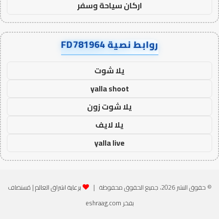
اركان سياحة وسفر
روابط نصية FD781964
يلا شوت
yalla shoot
يلا شوت زون
يلا لايف
yalla live
© حقوق النشر 2026، جميع الحقوق محفوظة |
برعاية اشراق العالم
| مُستضاف
بفخر
eshraag.com