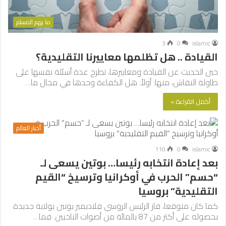
ما يهم المسلم
3
0
islamic
القيادة .. هل تظلمها معاييرنا التقليدية؟
حين الحديث عن القيادة ومعاييرها، تطرح عدة أسئلة نفسها على
طاولة النقاش، منها: أولاً: هل الكفاءة وحدها في مجال ما…
أكمل القراءة »
أخبار العالم
110
0
islamic
بعد إعادة انتخابه رئيسا… بوتين يسعى لـ
“حسم” الحرب في أوكرانيا وترسيخ “القيم
التقليدية” بروسيا
كما كان متوقعا، فاز الرئيس الروسي فلاديمير بوتين بولاية جديدة
بحصوله على أكثر من 87 بالمائة من أصوات الناخبين. فما…