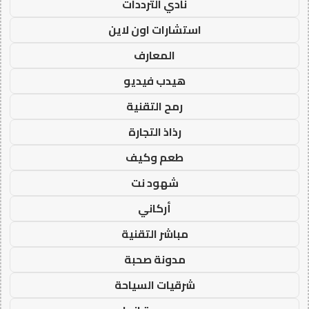
نادي الترددات
استشارات اون لاين
المعارف
هيدب فيديو
رمح التقنية
رذاذ التجارة
طعم وكيف
شهود نت
أركاني
مباشر التقنية
مدونة صحبة
شرقيات السياحة