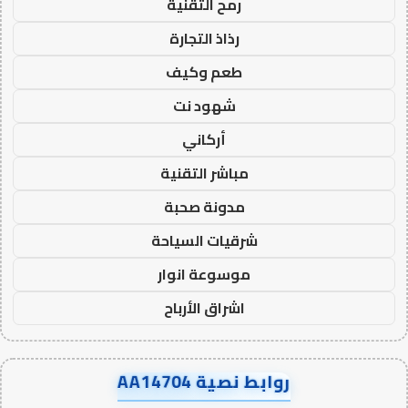
رمح التقنية
رذاذ التجارة
طعم وكيف
شهود نت
أركاني
مباشر التقنية
مدونة صحبة
شرقيات السياحة
موسوعة انوار
اشراق الأرباح
روابط نصية AA14704