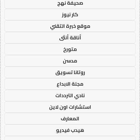
صحيفة نهج
كار نيوز
موقع خبرة التقني
أناقة أنثى
متورخ
مدسن
روتانا تسويق
مجلة الابداع
نادي الترددات
استشارات اون لاين
المعارف
هيدب فيديو