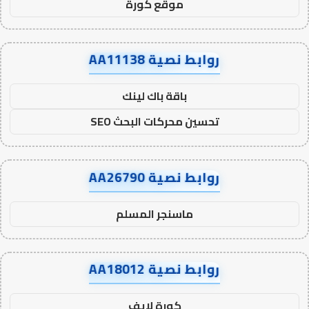
موقع كورة
روابط نصية AA11138
باقة باك لينك
تحسين محركات البحث SEO
روابط نصية AA26790
ماسنجر المسلم
روابط نصية AA18012
كورة لايف