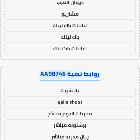
ديوان العرب
مشاريع
اعلانات باك لينك
باك لينك
اعلانات باكلينك
روابط نصية AA98746
يلا شوت
yalla shoot
مباريات اليوم مباشر
برشلونة مباشر
ريال مدريد مباشر