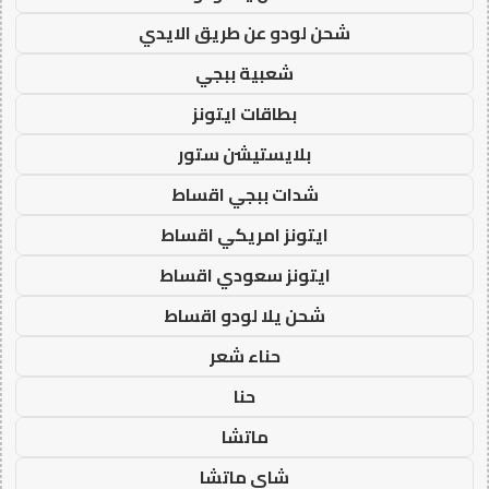
شحن لودو عن طريق الايدي
شعبية ببجي
بطاقات ايتونز
بلايستيشن ستور
شدات ببجي اقساط
ايتونز امريكي اقساط
ايتونز سعودي اقساط
شحن يلا لودو اقساط
حناء شعر
حنا
ماتشا
شاي ماتشا