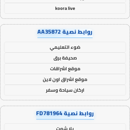
koora live
روابط نصية AA35872
ضوء التعليمي
صحيفة برق
موقع اشراقات
موقع اشراق اون لاين
اركان سياحة وسفر
روابط نصية FD781964
يلا شوت