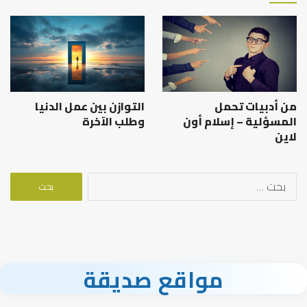
من أدبيات تحمل
التوازن بين عمل الدنيا
المسؤلية – إسلام أون
وطلب الآخرة
لاين
البحث
عن:
مواقع صديقة