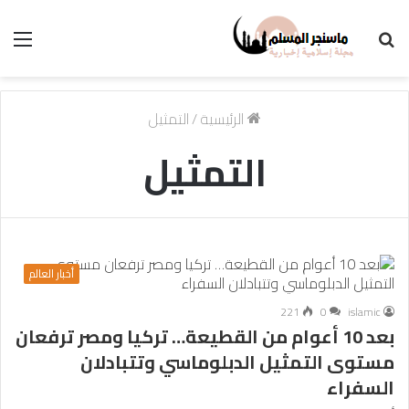
بحث
الق
عن
الرئيسية
/
التمثيل
التمثيل
أخبار العالم
221
0
islamic
بعد 10 أعوام من القطيعة… تركيا ومصر ترفعان
مستوى التمثيل الدبلوماسي وتتبادلان
السفراء