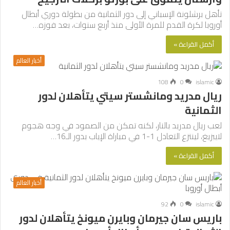
تأهل برشلونة الإسباني إلى دور الثمانية من بطولة دوري أبطال
أوروبا لكرة القدم للمرة الأولى منذ أربع سنوات، بعد فوزه…
أكمل القراءة »
أخبار العالم
108
0
islamic
ريال مدريد ومانشستر سيتي يتأهلان لدور
الثمانية
لعب ريال مدريد بالنار، لكنه تمكن من الصمود في وجه هجوم
لايبزيغ، لينتزع التعادل 1-1 في مباراة الإياب بدور الـ16…
أكمل القراءة »
أخبار العالم
92
0
islamic
باريس سان جيرمان وبايرن ميونخ يتأهلان لدور