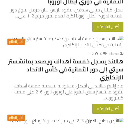
الثمانية في دوري أبطال أوروبا
سجل كيليان مبابي هدفين، ليقود باريس سان جرمان لبلوغ دور
الثمانية لدوري أبطال أوروبا لكرة القدم بفوز مريح 2-1 على…
أكمل القراءة »
أخبار العالم
112
0
islamic
هالاند يسجل خمسة أهداف ويصعد بمانشستر
سيتي إلى دور الثمانية في كأس الاتحاد
الإنكليزي
عاد إرلينغ هالاند إلى أفضل مستوياته بتسجيله خمسة أهداف،
ليقود مانشستر سيتي للفوز على لوتون تاون 6-2 على ملعب
كنيلوورث…
أكمل القراءة »
أخبار العالم