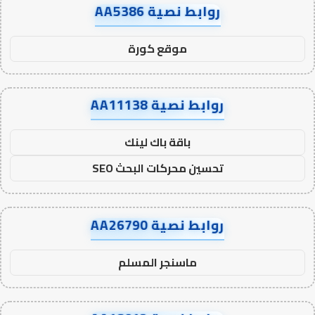
روابط نصية AA5386
موقع كورة
روابط نصية AA11138
باقة باك لينك
تحسين محركات البحث SEO
روابط نصية AA26790
ماسنجر المسلم