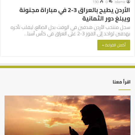
130
0
islamic
الأردن يطيح بالعراق 3-2 في مباراة مجنونة
ويبلغ دور الثمانية
سجل منتخب الأردن هدفين في الوقت بدل الضائع، ليقلب تأخره
بهدفين لواحد إلى الفوز 3-2 على العراق في كأس آسيا…
أكمل القراءة »
اقرأ معنا
كيف
أه
تشكل
أسب
العبادات
عد
شخصية
است
الإنسان؟
الد