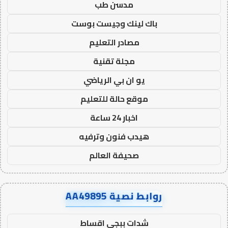
مدسن طب
باك لينك وجيست بوست
مصادر التعليم
مجلة تقنية
يو ان بي الرياضي
موقع حالة للتعليم
اخبار 24 ساعة
هيدب فنون وترفيه
صحيفة العالم
روابط نصية AA49895
شدات ببجي اقساط