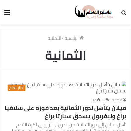
بحث
الق
عن
الرئيسية
/
الثمانية
الثمانية
أخبار العالم
82
0
islamic
ميلان يتأهل لدور الثمانية بعد فوزه على سلافيا
براغ وليفربول يسحق سبارتا براغ
تأهل ميلان إلى دور الثمانية من الدوري الأوروبي لكرة القدم
الخميس، بفوزه 3-1 خارج ملعبه على عشرة لاعبين من سلافيا…