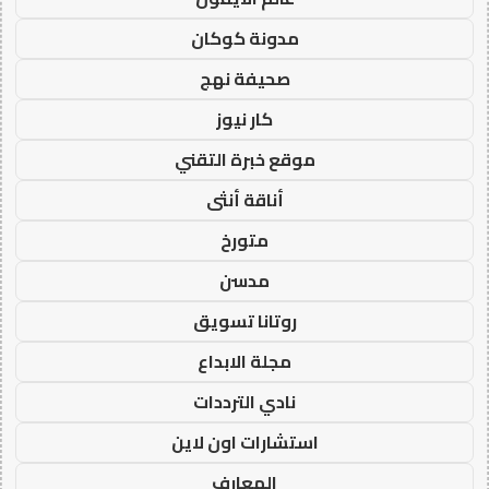
مدونة كوكان
صحيفة نهج
كار نيوز
موقع خبرة التقني
أناقة أنثى
متورخ
مدسن
روتانا تسويق
مجلة الابداع
نادي الترددات
استشارات اون لاين
المعارف