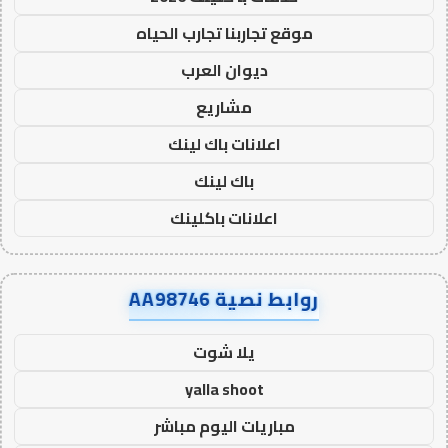
موقع تجاربنا تجارب الحياه
ديوان العرب
مشاريع
اعلانات باك لينك
باك لينك
اعلانات باكلينك
روابط نصية AA98746
يلا شوت
yalla shoot
مباريات اليوم مباشر