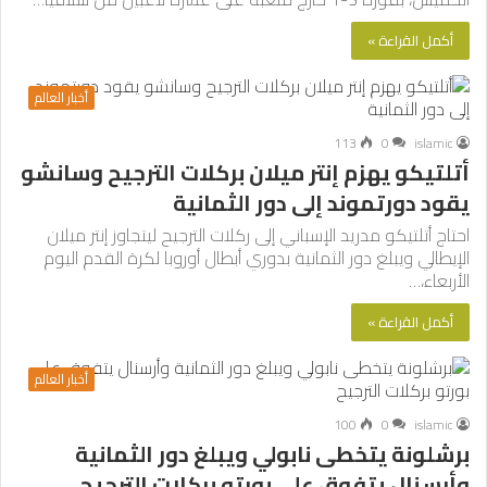
أكمل القراءة »
أخبار العالم
113
0
islamic
أتلتيكو يهزم إنتر ميلان بركلات الترجيح وسانشو
يقود دورتموند إلى دور الثمانية
احتاج أتلتيكو مدريد الإسباني إلى ركلات الترجيح ليتجاوز إنتر ميلان
الإيطالي ويبلغ دور الثمانية بدوري أبطال أوروبا لكرة القدم اليوم
الأربعاء،…
أكمل القراءة »
أخبار العالم
100
0
islamic
برشلونة يتخطى نابولي ويبلغ دور الثمانية
وأرسنال يتفوق على بورتو بركلات الترجيح