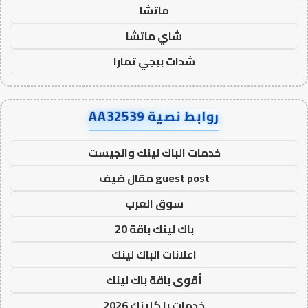
ماتشا
شاي ماتشا
شدات ببجي تمارا
روابط نصية AA32539
خدمات الباك لينك والجيست
guest post مقال ضيف
سوق العرب
باك لينك باقة 20
اعلانات الباك لينك
أقوى باقة باك لينك
خدمات با كلينك 2026