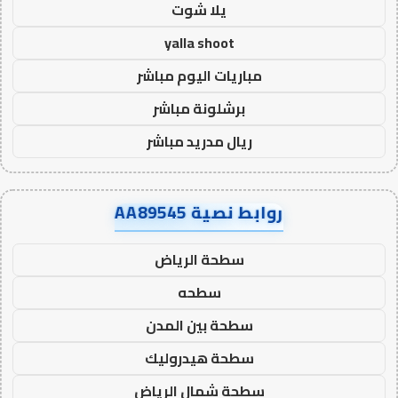
يلا شوت
yalla shoot
مباريات اليوم مباشر
برشلونة مباشر
ريال مدريد مباشر
روابط نصية AA89545
سطحة الرياض
سطحه
سطحة بين المدن
سطحة هيدروليك
سطحة شمال الرياض