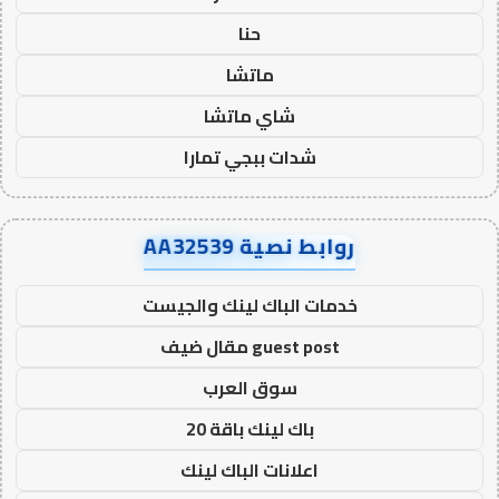
حنا
ماتشا
شاي ماتشا
شدات ببجي تمارا
روابط نصية AA32539
خدمات الباك لينك والجيست
guest post مقال ضيف
سوق العرب
باك لينك باقة 20
اعلانات الباك لينك