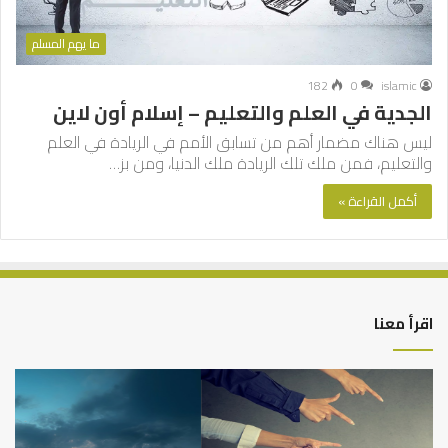
ما يهم المسلم
182
0
islamic
الجدية في العلم والتعليم – إسلام أون لاين
ليس هناك مضمار أهم من تسابق الأمم في الريادة في العلم
والتعليم، فمن ملك تلك الريادة ملك الدنيا، ومن بز…
أكمل القراءة »
اقرأ معنا
التوازن
كي
بين
تش
عمل
الع
الدنيا
شخ