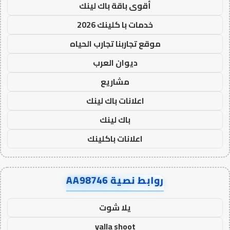
أقوى باقة باك لينك
خدمات با كلينك 2026
موقع تجاربنا تجارب الحياه
ديوان العرب
مشاريع
اعلانات باك لينك
باك لينك
اعلانات باكلينك
روابط نصية AA98746
يلا شوت
yalla shoot