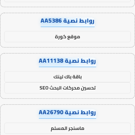
روابط نصية AA5386
موقع كورة
روابط نصية AA11138
باقة باك لينك
تحسين محركات البحث SEO
روابط نصية AA26790
ماسنجر المسلم