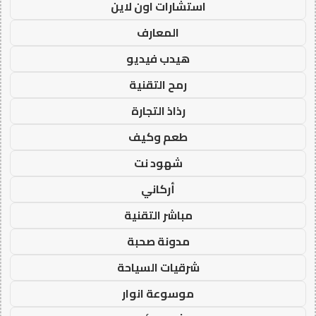
استشارات اون لاين
المعارف
هيدب فيديو
رمح التقنية
رذاذ التجارة
طعم وكيف
شهود نت
أركاني
مباشر التقنية
مدونة صحبة
شرقيات السياحة
موسوعة انوار