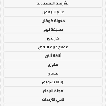
الشرقية الاقتصادية
عالم الايفون
مدونة كوكان
صحيفة نهج
كار نيوز
موقع خبرة التقني
أناقة أنثى
متورخ
مدسن
روتانا تسويق
مجلة الابداع
نادي الترددات