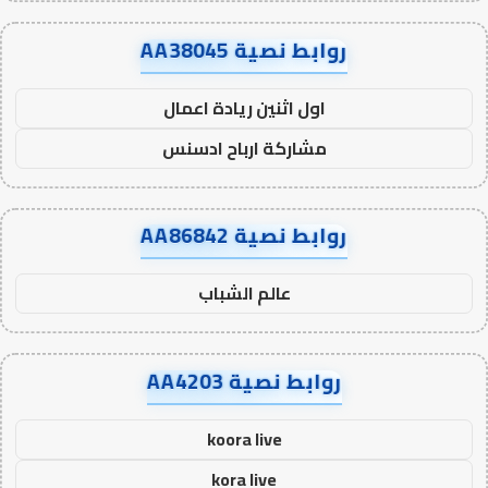
روابط نصية AA38045
اول اثنين ريادة اعمال
مشاركة ارباح ادسنس
روابط نصية AA86842
عالم الشباب
روابط نصية AA4203
koora live
kora live