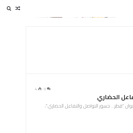
مقال
بحث
عن
عشوائي
4
0
فاعل الحضاري
عنوان “قطر… جسور التواصل والتفاعل الحضاري”،