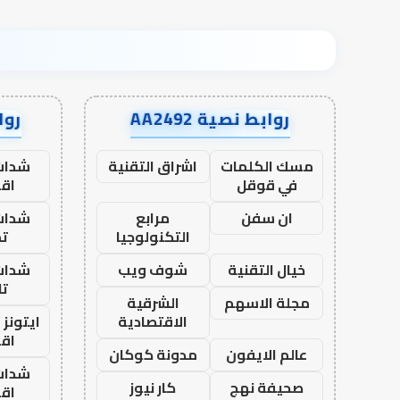
روابط نصية AA2492
رواب
مسك الكلمات
اشراق التقنية
شدات
في قوقل
اق
ان سفن
مرابع
شدات
التكنولوجيا
تم
خيال التقنية
شوف ويب
شدات
تا
مجلة الاسهم
الشرقية
الاقتصادية
ايتونز
اق
عالم الايفون
مدونة كوكان
شدات
صحيفة نهج
كار نيوز
اق