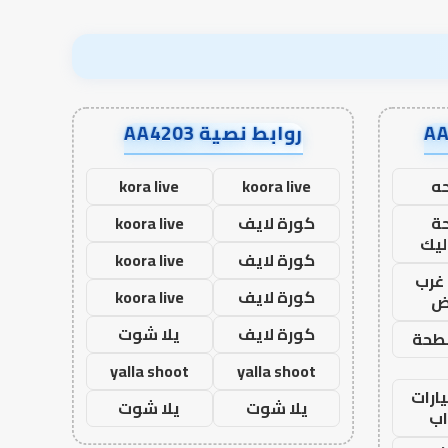
روابط نصية AA4203
ه
koora live
kora live
ة
كورة لايف
koora live
ليك
كورة لايف
koora live
غرب
كورة لايف
koora live
اض
كورة لايف
يلا شوت
طحة
yalla shoot
yalla shoot
ارات
يلا شوت
يلا شوت
ب