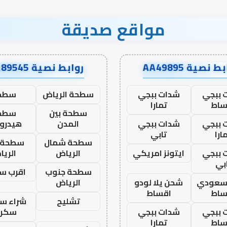
مواقع صديقة
ط نصية AA49895
روابط نصية AA89545
 ببجي
شدات ببجي
سطحة الرياض
سطح
ساط
تمارا
سطحة بين
سطح
 ببجي
شدات ببجي
المدن
هيدرو
ارا
تابي
سطحة شمال
سطحة 
 ببجي
ايتونز امريكي
الرياض
الري
بي
سطحة جنوب
اقرب س
 سعودي
شحن يلا لودو
الرياض
ساط
اقساط
تشليح
شراء سي
 ببجي
شدات ببجي
سكرا
ساط
تمارا