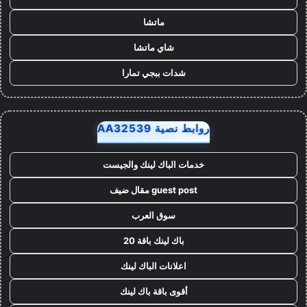
ماتشا
شاي ماتشا
شدات ببجي تمارا
روابط نصية AA32539
خدمات الباك لينك والجيست
guest post مقال ضيف
سوق العرب
باك لينك باقة 20
اعلانات الباك لينك
أقوى باقة باك لينك