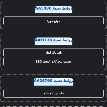
روابط نصية AA5386
موقع كورة
روابط نصية AA11138
باقة باك لينك
تحسين محركات البحث SEO
روابط نصية AA26790
ماسنجر المسلم