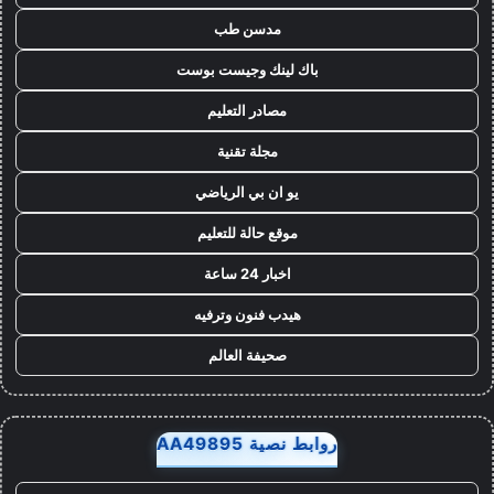
مدسن طب
باك لينك وجيست بوست
مصادر التعليم
مجلة تقنية
يو ان بي الرياضي
موقع حالة للتعليم
اخبار 24 ساعة
هيدب فنون وترفيه
صحيفة العالم
روابط نصية AA49895