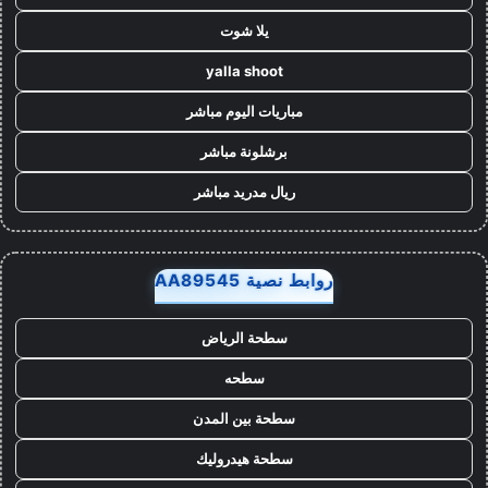
يلا شوت
yalla shoot
مباريات اليوم مباشر
برشلونة مباشر
ريال مدريد مباشر
روابط نصية AA89545
سطحة الرياض
سطحه
سطحة بين المدن
سطحة هيدروليك