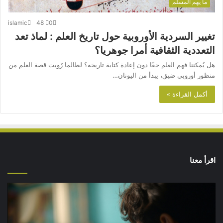
ما يهم المسلم
islamic
48
0
تغيير السردية الأوروبية حول تاريخ العلم : لماذ تعد
التعددية الثقافية أمرا جوهريا؟
هل يُمكننا فهم العلم حقًا دون إعادة كتابة تاريخه؟ لطالما رُويت قصة العلم من
منظور أوروبي ضيق، يبدأ من اليونان…
أكمل القراءة »
اقرأ معنا
كيف
نقضي
على
الفجوة