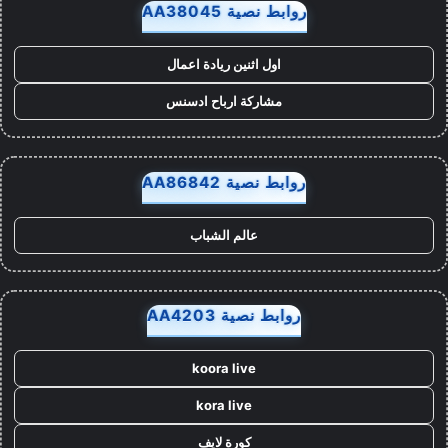
روابط نصية AA38045
اول اثنين ريادة اعمال
مشاركة ارباح ادسنس
روابط نصية AA86842
عالم الشباب
روابط نصية AA4203
koora live
kora live
كورة لايف