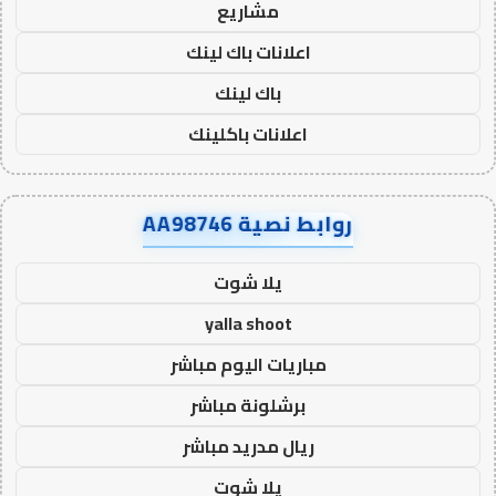
مشاريع
اعلانات باك لينك
باك لينك
اعلانات باكلينك
روابط نصية AA98746
يلا شوت
yalla shoot
مباريات اليوم مباشر
برشلونة مباشر
ريال مدريد مباشر
يلا شوت