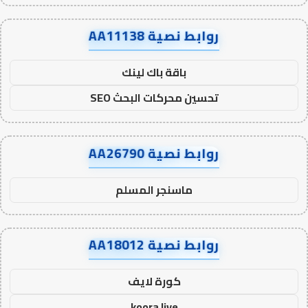
روابط نصية AA11138
باقة باك لينك
تحسين محركات البحث SEO
روابط نصية AA26790
ماسنجر المسلم
روابط نصية AA18012
كورة لايف
koora live