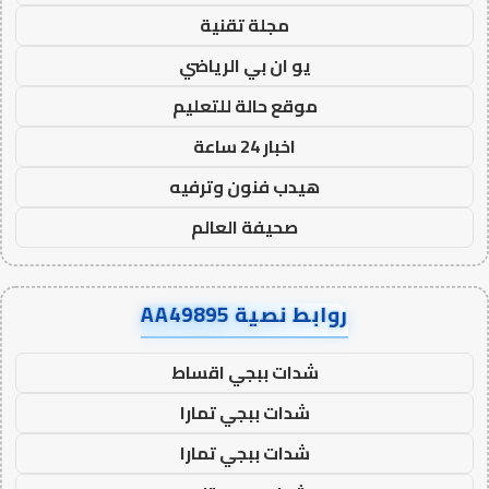
مجلة تقنية
يو ان بي الرياضي
موقع حالة للتعليم
اخبار 24 ساعة
هيدب فنون وترفيه
صحيفة العالم
روابط نصية AA49895
شدات ببجي اقساط
شدات ببجي تمارا
شدات ببجي تمارا