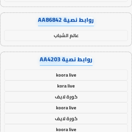
روابط نصية AA86842
عالم الشباب
روابط نصية AA4203
koora live
kora live
كورة لايف
koora live
كورة لايف
koora live