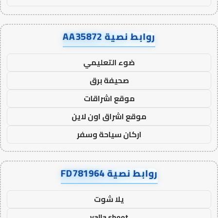
روابط نصية AA35872
ضوء التعليمي
صحيفة برق
موقع اشراقات
موقع اشراق اون لاين
اركان سياحة وسفر
روابط نصية FD781964
يلا شوت
yalla shoot