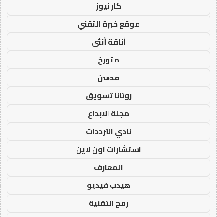
كار نيوز
موقع خبرة التقني
أناقة أنثى
متورخ
مدسن
روتانا تسويق
مجلة الابداع
نادي الترددات
استشارات اون لاين
المعارف
هيدب فيديو
رمح التقنية