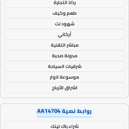
رذاذ التجارة
طعم وكيف
شهود نت
أركاني
مباشر التقنية
مدونة صحبة
شرقيات السياحة
موسوعة انوار
اشراق الأرباح
روابط نصية AA14704
شراء باك لينك