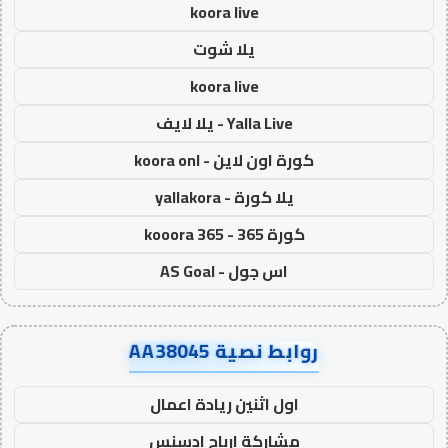
koora live
يلا شوت
koora live
Yalla Live - يلا لايف
كورة اون لاين - koora onl
يلا كورة - yallakora
كورة 365 - kooora 365
اس جول - AS Goal
روابط نصية AA38045
اول اثنين ريادة اعمال
مشاركة ارباح ادسنس