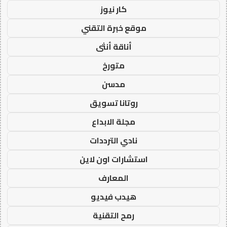
كار نيوز
موقع خبرة التقني
أناقة أنثى
متورخ
مدسن
روتانا تسويق
مجلة الابداع
نادي الترددات
استشارات اون لاين
المعارف
هيدب فيديو
رمح التقنية