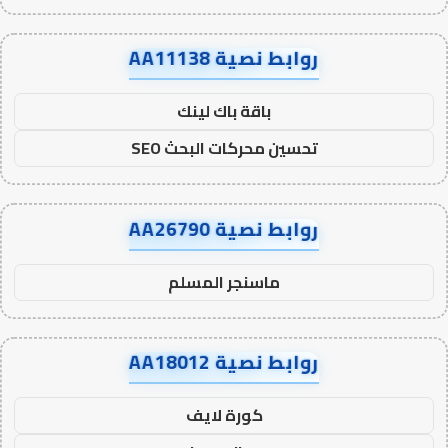
روابط نصية AA11138
باقة باك لينك
تحسين محركات البحث SEO
روابط نصية AA26790
ماسنجر المسلم
روابط نصية AA18012
كورة لايف