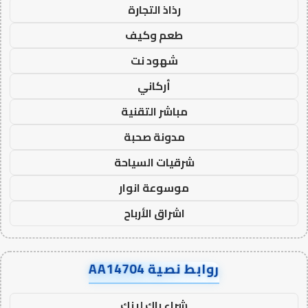
رذاذ التجارة
طعم وكيف
شهود نت
أركاني
مباشر التقنية
مدونة صحبة
شرقيات السياحة
موسوعة انوار
اشراق الأرباح
روابط نصية AA14704
شراء باك لينك