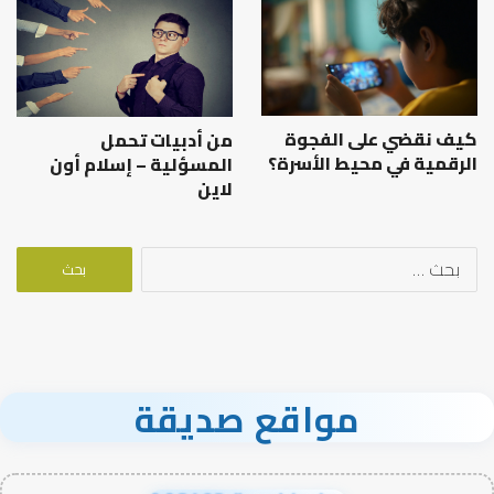
كيف نقضي على الفجوة
من أدبيات تحمل
الرقمية في محيط الأسرة؟
المسؤلية – إسلام أون
لاين
البحث
عن:
مواقع صديقة