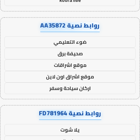
koora live
روابط نصية AA35872
ضوء التعليمي
صحيفة برق
موقع اشراقات
موقع اشراق اون لاين
اركان سياحة وسفر
روابط نصية FD781964
يلا شوت