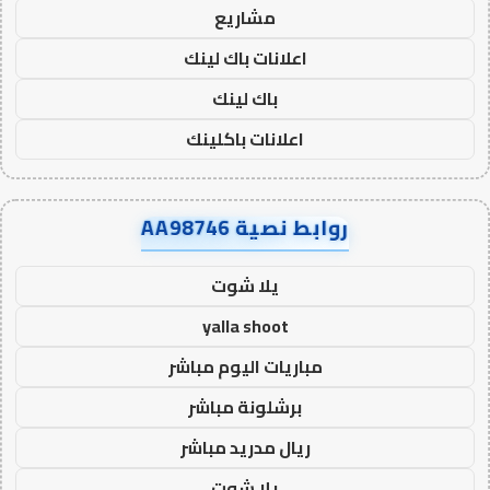
مشاريع
اعلانات باك لينك
باك لينك
اعلانات باكلينك
روابط نصية AA98746
يلا شوت
yalla shoot
مباريات اليوم مباشر
برشلونة مباشر
ريال مدريد مباشر
يلا شوت