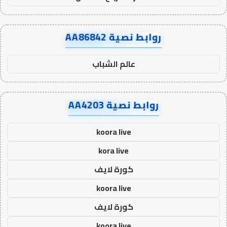
روابط نصية AA86842
عالم الشباب
روابط نصية AA4203
koora live
kora live
كورة لايف
koora live
كورة لايف
koora live