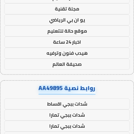
مجلة تقنية
يو ان بي الرياضي
موقع حالة للتعليم
اخبار 24 ساعة
هيدب فنون وترفيه
صحيفة العالم
روابط نصية AA49895
شدات ببجي اقساط
شدات ببجي تمارا
شدات ببجي تمارا