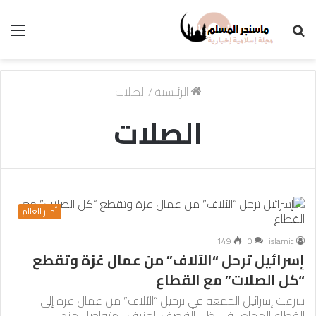
بحث
الق
عن
الرئيسية
/
الصلات
الصلات
أخبار العالم
149
0
islamic
إسرائيل ترحل “الآلاف” من عمال غزة وتقطع
“كل الصلات” مع القطاع
شرعت إسرائيل الجمعة في ترحيل “الآلاف” من عمال غزة إلى
القطاع المحاصر في ظل القصف العنيف المتواصل منذ