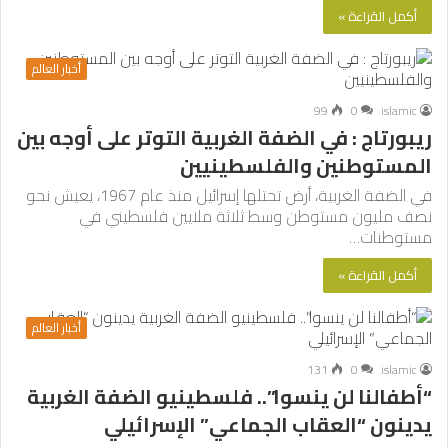
أكمل القراءة »
أخبار العالم
99
0
islamic
ريبورتاج : في الضفة الغربية التوتر على أوجه بين
المستوطنين والفلسطينيين
في الضفة الغربية، أرض تحتلها إسرائيل منذ عام 1967، يعيش نحو
نصف مليون مستوطن وسط ثلاثة ملايين فلسطيني في
مستوطنات…
أكمل القراءة »
أخبار العالم
131
0
islamic
“أطفالنا لن ينسوا”.. فلسطينيو الضفة الغربية
يدينون “العقاب الجماعي” الإسرائيلي