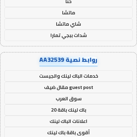
حنا
ماتشا
شاي ماتشا
شدات ببجي تمارا
روابط نصية AA32539
خدمات الباك لينك والجيست
guest post مقال ضيف
سوق العرب
باك لينك باقة 20
اعلانات الباك لينك
أقوى باقة باك لينك