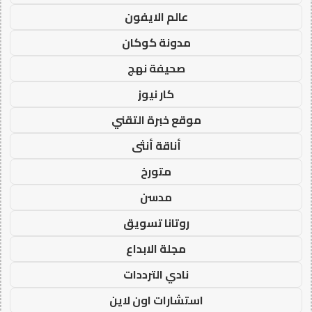
عالم الايفون
مدونة كوكان
صحيفة نهج
كار نيوز
موقع خبرة التقني
أناقة أنثى
متورخ
مدسن
روتانا تسويق
مجلة الابداع
نادي الترددات
استشارات اون لاين