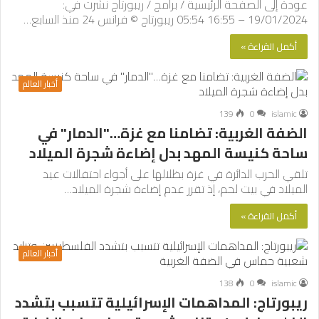
عودة إلى الصفحة الرئيسية / برامج / ريبورتاج نشرت في:
19/01/2024 – 16:55 05:54 ريبورتاج © فرانس 24 منذ السابع…
أكمل القراءة »
أخبار العالم
139
0
islamic
الضفة الغربية: تضامنا مع غزة…"الدمار" في
ساحة كنيسة المهد بدل إضاءة شجرة الميلاد
تلقي الحرب الدائرة في غزة بظلالها على أجواء احتفالات عيد
الميلاد في بيت لحم، إذ تقرر عدم إضاءة شجرة الميلاد…
أكمل القراءة »
أخبار العالم
138
0
islamic
ريبورتاج: المداهمات الإسرائيلية تتسبب بتشدد