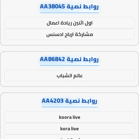
روابط نصية AA38045
اول اثنين ريادة اعمال
مشاركة ارباح ادسنس
روابط نصية AA86842
عالم الشباب
روابط نصية AA4203
koora live
kora live