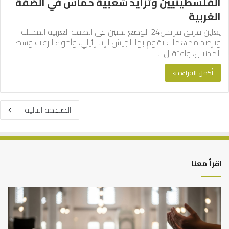
الفلسطينيين وتزايد شعبية حماس في الضفة
الغربية
يعاين فريق فرانس24 الوضع بجنين في الضفة الغربية المحتلة
ويرصد مداهمات يقوم بها الجيش الإسرائيلي، وأجواء الرعب وسط
المدنيين، واعتقال…
أكمل القراءة »
الصفحة التالية
اقرأ معنا
العلاقة
الر
العلمية
الت
بين
وال
الإمام
الم