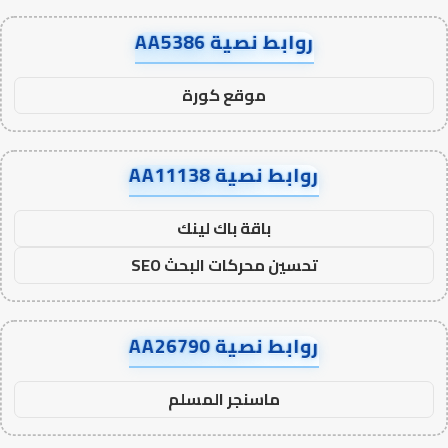
روابط نصية AA5386
موقع كورة
روابط نصية AA11138
باقة باك لينك
تحسين محركات البحث SEO
روابط نصية AA26790
ماسنجر المسلم