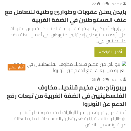
122
0
islamic
بايدن يعلن عقوبات وطوارئ وطنية للتعامل مع
عنف المستوطنين في الضفة الغربية
في إجراء أمريكي نادر، فرضت الولايات المتحدة الخميس عقوبات
على أربعة مستوطنين إسرائيليين متورطين في أعمال العنف ضد
فلسطينيين في…
أكمل القراءة »
أخبار العالم
128
0
islamic
ريبورتاج: من مخيم قلنديا…مخاوف
الفلسطينيين في الضفة الغربية من تبعات رفع
الدعم عن الأونروا
أعلنت دول غربية، من بينها الولايات المتحدة وكندا وأستراليا
وإيطاليا وفنلندا، قرارا يقضي بتعليق المساعدات المالية لوكالة
غوث وتشغيل اللاجئين…