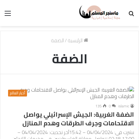
بحث
الق
عن
الرئيسية
/
الضفة
الضفة
أخبار العالم
135
0
islamic
الضفة الغربية: الجيش الإسرائيلي يواصل
الاقتحامات وجرف الطرقات وهدم المنازل
نشرت في: 04/04/2024 – 15:42آخر تحديث: 04/04/2024 –
17:00 02:18 تتواصل معاناة الفلسطينيين في مخيمات اللاجئين