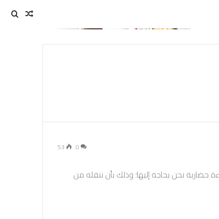
مقال
بحث
عن
عشوائي
53
0
اءة حضارية نحن بحاجة إليها؛ وذلك بأن ننقله من