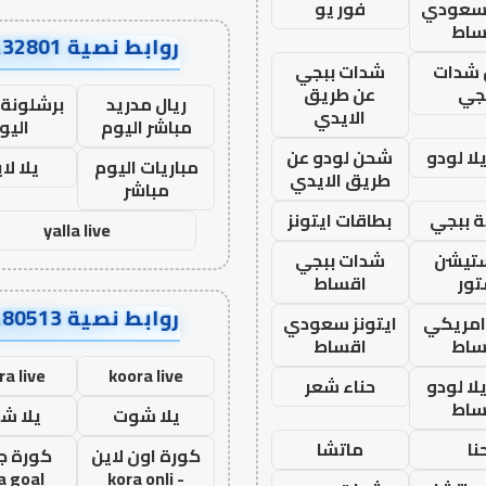
 سعودي
فور يو
ساط
روابط نصية AA32801
شدات
شدات ببجي
جي
عن طريق
ريال مدريد
برشلونة 
الايدي
مباشر اليوم
اليو
ا لودو
شحن لودو عن
مباريات اليوم
يلا لا
طريق الايدي
مباشر
 ببجي
بطاقات ايتونز
yalla live
ستيشن
شدات ببجي
ور
اقساط
روابط نصية AA80513
 امريكي
ايتونز سعودي
ساط
اقساط
ra live
koora live
ا لودو
حناء شعر
ساط
يلا شوت
يلا ش
نا
ماتشا
كورة اون لاين
كورة ج
a goal
- kora onli