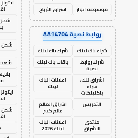
ايتونز
اق
موسوعة انوار
اشراق الأرباح
شحن 
بب
روابط نصية AA14704
شحن يل
شراء باك لينك
شراء باك لينك
شراء روابط
باقات باك لينك
شعبية
نصية
بلاي
اشراق لنك،
اعلانات الباك
ست
شراء
لينك
ايتونز
باكلينكات
اق
التدريس
اشراق العالم
شحن يل
عالم كبير
اق
منتدى
اعلانات الباك
ح
الاشراق
لينك 2026