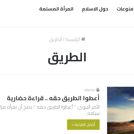
منوعات
حول الاسلام
المرأة المسلمة
الرئيسية
/
الطريق
الطريق
islamic
أعطوا الطريق حقه .. قراءة حضارية
الأمر النبوي: ” أعطوا الطريق حقه “، يصح أن نقرأه قر
سياقه…
أكمل القراءة »