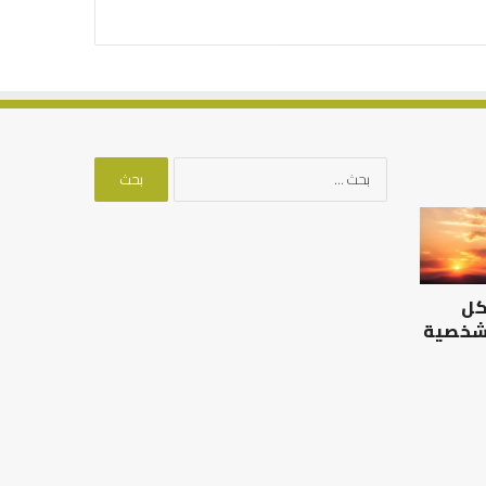
البحث
عن:
الرصيد
التوازن
التربوي
بين
والطفولة
عمل
المبكرة
الدنيا
كل
..
وطلب
كيف
الآخرة
 شخصية
نترجم
الرصيد التربوي والطفولة
خبرات
المبكرة .. كيف نترجم خبرات ما
التوازن بين عمل الدن
ما
قبل المدرسة إلى نجاح؟
الآخرة
قبل
المدرسة
إلى