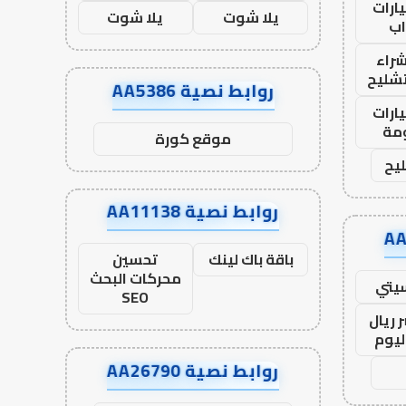
ارات
يلا شوت
يلا شوت
ب
راء
تشليح
روابط نصية AA5386
ارات
مة
موقع كورة
يح
روابط نصية AA11138
باقة باك لينك
تحسين
محركات البحث
يتي
SEO
 ريال
ليوم
روابط نصية AA26790