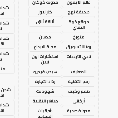
عالم الايفون
مدونة كوكان
شدات
صحيفة نهج
كار نيوز
اق
موقع خبرة
أناقة أنثى
شدات
التقني
تا
متورخ
مدسن
شدات
اق
روتانا تسويق
مجلة الابداع
شدات
نادي الترددات
استشارات اون
تا
لاين
متجر
المعارف
هيدب فيديو
رمح التقنية
رذاذ التجارة
شحن يل
طعم وكيف
شهود نت
اق
أركاني
مباشر التقنية
شدات
اق
مدونة صحبة
شرقيات
السياحة