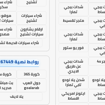
تشليح
شراء سي
 ببجي
شدات ببجي
سكرا
ساط
تمارا
شراء سيارات
موقع ش
 ببجي
متجر تقسيط
تشليح
سيارات 
بي
ارقام يشترون
شراء سي
 ببجي
شدات ببجي
سيارات تشليح
مصدو
ساط
تمارا
شراء سيارات قديمة تشل
 ببجي
فور يو ستور
بي
روابط نصية AA67449
 4u
شدات ببجي
عن طريق
الايدي
كورة 365
كورة س
ا لودو
شحن يلا لودو
جول العرب
بث مباشر
ساط
تابي تمارا
goalarab
مدريد ا
 ببجي
ايتونز امريكي
يلا لايف
ساط
اقساط