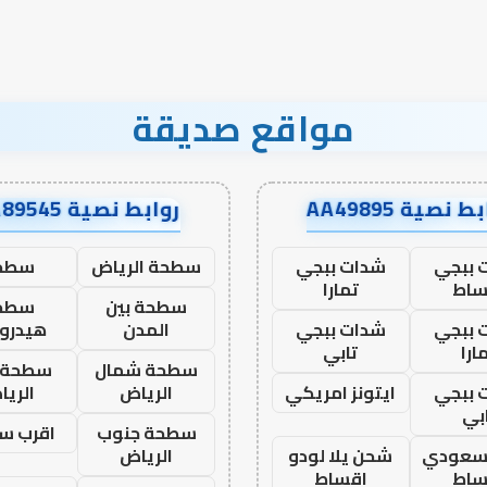
مواقع صديقة
ط نصية AA49895
روابط نصية AA89545
 ببجي
شدات ببجي
سطحة الرياض
سطح
ساط
تمارا
سطحة بين
سطح
 ببجي
شدات ببجي
المدن
هيدرو
ارا
تابي
سطحة شمال
سطحة 
 ببجي
ايتونز امريكي
الرياض
الري
بي
سطحة جنوب
اقرب س
 سعودي
شحن يلا لودو
الرياض
ساط
اقساط