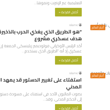
التعليمية عبر الإنترنت ونموها…
أكمل القراءة »
islamic
أخبار العالم
“هو الطريق الذي يغذي الحرب بالذخيرة
هدف عسكري مشروع
أكد الرئيس الأوكراني فولوديمير زيلينسكي الجمعة إن
عسكري إذ أنه “الطريق الذي يستخدم…
أكمل القراءة »
islamic
أخبار العالم
استفتاء على تغيير الدستور قد يمهد ال
المدني
يصوت الماليون الأحد في استفتاء على مسودة دستور م
إلى الحكم المدني. وقد…
أكمل القراءة »