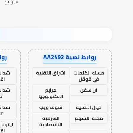
« يوليو
روابط نصية AA2492
رواب
مسك الكلمات
اشراق التقنية
شدات
في قوقل
اق
ان سفن
مرابع
شدات
التكنولوجيا
تم
خيال التقنية
شوف ويب
شدات
تا
مجلة الاسهم
الشرقية
الاقتصادية
ايتونز
اق