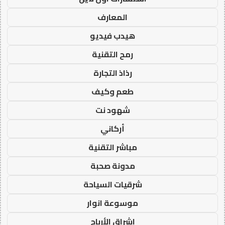
المعارف
هيدب فيديو
رمح التقنية
رذاذ التجارة
طعم وكيف
شهود نت
أركاني
مباشر التقنية
مدونة صحبة
شرقيات السياحة
موسوعة انوار
اشراق الأرباح