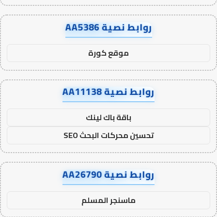
روابط نصية AA5386
موقع كورة
روابط نصية AA11138
باقة باك لينك
تحسين محركات البحث SEO
روابط نصية AA26790
ماسنجر المسلم