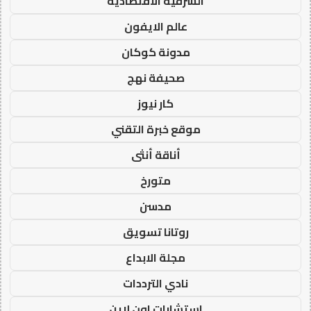
الشرقية الاقتصادية
عالم الايفون
مدونة كوكان
صحيفة نهج
كار نيوز
موقع خبرة التقني
أناقة أنثى
متورخ
مدسن
روتانا تسويق
مجلة الابداع
نادي الترددات
استشارات اون لاين