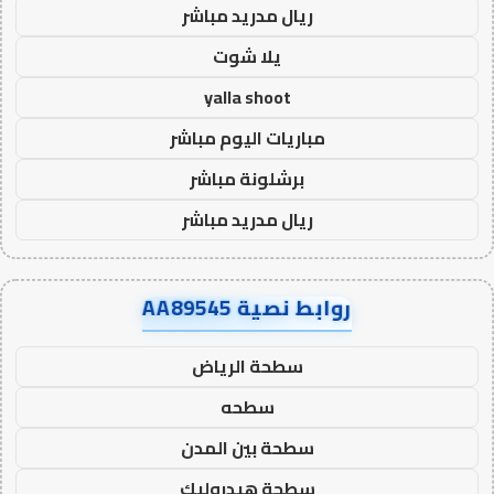
ريال مدريد مباشر
يلا شوت
yalla shoot
مباريات اليوم مباشر
برشلونة مباشر
ريال مدريد مباشر
روابط نصية AA89545
سطحة الرياض
سطحه
سطحة بين المدن
سطحة هيدروليك