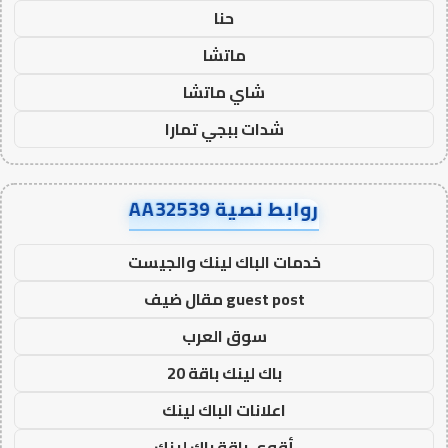
حنا
ماتشا
شاي ماتشا
شدات ببجي تمارا
روابط نصية AA32539
خدمات الباك لينك والجيست
guest post مقال ضيف
سوق العرب
باك لينك باقة 20
اعلانات الباك لينك
أقوى باقة باك لينك