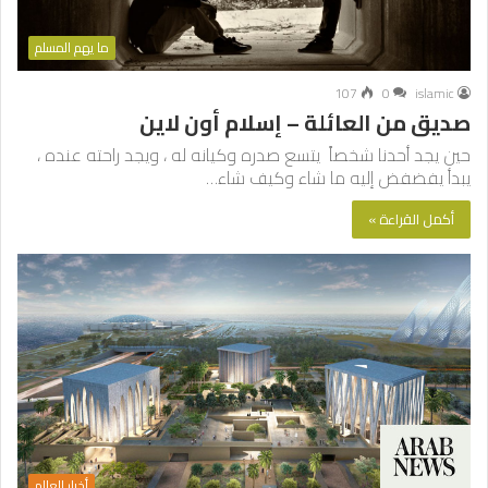
ما يهم المسلم
107
0
islamic
صديق من العائلة – إسلام أون لاين
حين يجد أحدنا شخصاً يتسع صدره وكيانه له ، ويجد راحته عنده ،
يبدأ يفضفض إليه ما شاء وكيف شاء…
أكمل القراءة »
أخبار العالم