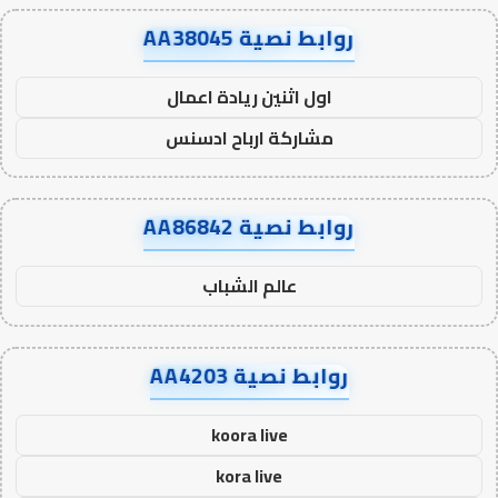
روابط نصية AA38045
اول اثنين ريادة اعمال
مشاركة ارباح ادسنس
روابط نصية AA86842
عالم الشباب
روابط نصية AA4203
koora live
kora live