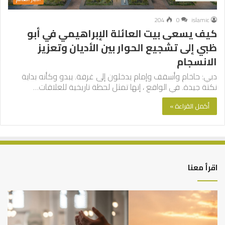
204
0
islamic
كيف يسعى بيت العائلة الإبراهيمي في أبو
ظبي إلى تشجيع الحوار بين الأديان وتعزيز
الانسجام
دبي: حاخام وأسقف وإمام يدخلون إلى غرفة. يبدو وكأنه بداية
نكتة جيدة. في الواقع ، إنها تمثل لحظة تاريخية للعلاقات…
أكمل القراءة »
اقرأ معنا
أهم
الع
أسباب
الع
عدم
بين