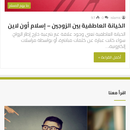
ما يهم المسلم
97
0
islamic
الخيانة العاطفية بين الزوجين – إسلام أون لاين
الخيانة العاطفية تعني وجود علاقة غير شرعية خارج إطار الزواج،
سواء كانت عبارة عن كلمات مباشرة، أو بواسطة مراسلات
إلكترونية،…
أكمل القراءة »
اقرأ معنا
من
الت
أدبيات
بين
تحمل
عم
المسؤلية
الدن