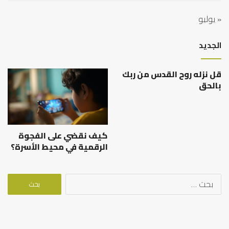
« يوليو
الجديد
قل نزله روح القدس من ربك
بالحق
كيف نقضي على الفجوة
الرقمية في محيط الأسرة؟
البحث
عن: