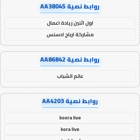
روابط نصية AA38045
اول اثنين ريادة اعمال
مشاركة ارباح ادسنس
روابط نصية AA86842
عالم الشباب
روابط نصية AA4203
koora live
kora live