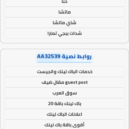
حنا
ماتشا
شاي ماتشا
شدات ببجي تمارا
روابط نصية AA32539
خدمات الباك لينك والجيست
guest post مقال ضيف
سوق العرب
باك لينك باقة 20
اعلانات الباك لينك
أقوى باقة باك لينك