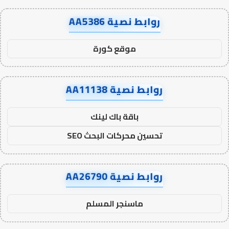
روابط نصية AA5386
موقع كورة
روابط نصية AA11138
باقة باك لينك
تحسين محركات البحث SEO
روابط نصية AA26790
ماسنجر المسلم