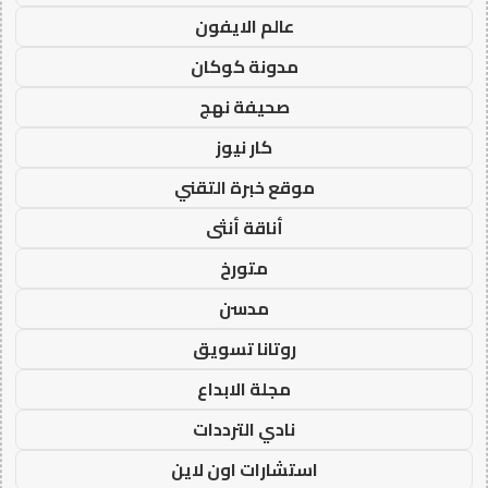
عالم الايفون
مدونة كوكان
صحيفة نهج
كار نيوز
موقع خبرة التقني
أناقة أنثى
متورخ
مدسن
روتانا تسويق
مجلة الابداع
نادي الترددات
استشارات اون لاين