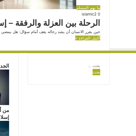
ما يهم المسلم
islamic
2
0
الرحلة بين العزلة والرفقة – إس
حين يقرر الانسان أن يشد رحاله يقف أمام سؤال: هل يمضي و
أكمل القراءة »
البحث
الجدي
عن:
من أ
إسلام