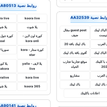
روابط نصية AA80513
بط نصية AA32539
ra live
koora live
يلا شوت
يلا ش
لباك لينك
guest post مقال
جيست
ضيف
كورة اون لاين -
goal
kora onli
العرب
باك لينك باقة 20
كورة ستار - kora
سوريا ل
الباك لينك
أقوى باقة باك لينك
star
با كلينك
موقع تجاربنا تجارب
يلا لايف - yalla
يلا كور
20
الحياه
lakora
live
 العرب
مشاريع
ralive
kora live
 باك لينك
باك لينك
koora 365
يلا ش
اعلانات باكلينك
روابط نصية AA90141