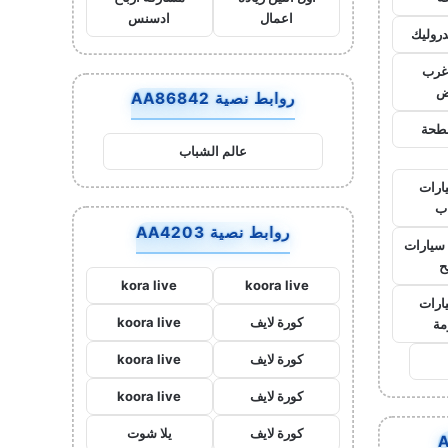
اعمال
ادسنس
روليك
غرب
ض
روابط نصية AA86842
طحة
عالم الشباب
ارات
ب
روابط نصية AA4203
سيارات
ح
kora live
koora live
ارات
كورة لايف
koora live
مة
كورة لايف
koora live
كورة لايف
koora live
كورة لايف
يلا شوت