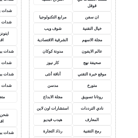
قوقل
شدات بب
ان سفن
مرابع التكنولوجيا
شدات ب
خيال التقنية
شوف ويب
ايتون
مجلة الاسهم
الشرقية الاقتصادية
اق
عالم الايفون
مدونة كوكان
شدات بب
صحيفة نهج
كار نيوز
شدات ب
موقع خبرة التقني
أناقة أنثى
شدات بب
متورخ
مدسن
شدات ب
روتانا تسويق
مجلة الابداع
متجر
نادي الترددات
استشارات اون لاين
شحن ي
المعارف
هيدب فيديو
اق
رمح التقنية
رذاذ التجارة
شدات بب