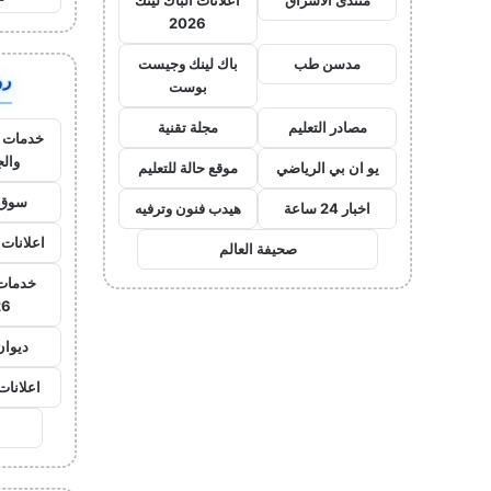
منتدى الاشراق
اعلانات الباك لينك
2026
مدسن طب
باك لينك وجيست
روا
بوست
مصادر التعليم
مجلة تقنية
خدمات ا
وال
يو ان بي الرياضي
موقع حالة للتعليم
سوق 
اخبار 24 ساعة
هيدب فنون وترفيه
اعلانات 
صحيفة العالم
خدمات 
26
ديوان
اعلانات