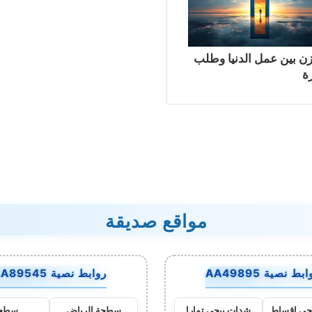
زن بين عمل الدنيا وطلب
ة
مواقع صديقة
بط نصية AA49895
روابط نصية AA89545
جي اقساط
شدات ببجي تمارا
سطحة الرياض
سطح