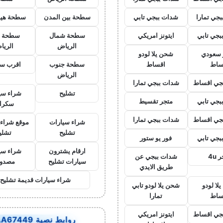
جي تمارا
شدات ببجي تابي
سطحة بين المدن
سطحة هيد
بجي تابي
ايتونز امريكي
سطحة شمال
سطحة 
الرياض
الريا
ز سعودي
شحن يلا لودو
ساط
اقساط
سطحة جنوب
اقرب س
الرياض
جي اقساط
شدات ببجي تمارا
تشليح
شراء سي
بجي تابي
متجر تقسيط
سكرا
جي اقساط
شدات ببجي تمارا
شراء سيارات
موقع شراء 
تشليح
تشلي
بجي تابي
فور يو ستور
ارقام يشترون
شراء سي
 4u
شدات ببجي عن
سيارات تشليح
مصدو
طريق الايدي
شراء سيارات قديمة تشليح
لا لودو
شحن يلا لودو تابي
ساط
تمارا
جي اقساط
ايتونز امريكي
روابط نصية AA67449