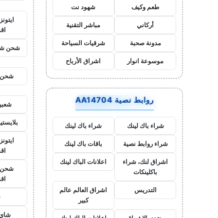
طعم وكيف
شهود نت
ايتون
أركاني
مباشر التقنية
اق
مدونة صحبة
شرقيات السياحة
شحن شد
موسوعة انوار
اشراق الأرباح
شحن ي
روابط نصية AA14704
شعبي
بلايست
شراء باك لينك
شراء باك لينك
ايتونز
شراء روابط نصية
باقات باك لينك
اق
اشراق لنك، شراء
اعلانات الباك لينك
شحن ي
باكلينكات
اق
التدريس
اشراق العالم عالم
ح
كبير
شاي 