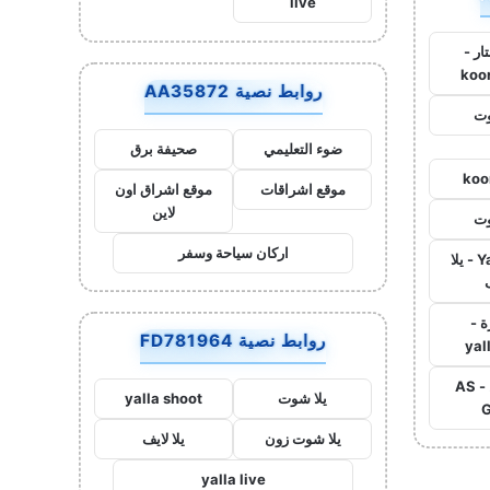
live
ار -
koo
روابط نصية AA35872
وت
ضوء التعليمي
صحيفة برق
koo
موقع اشراقات
موقع اشراق اون
لاين
وت
اركان سياحة وسفر
Yalla Live - يلا
ة -
روابط نصية FD781964
yal
اس جول - AS
يلا شوت
yalla shoot
G
يلا شوت زون
يلا لايف
yalla live