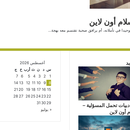
لام أون لاين
حيدا في تأملاته، أم يرافق صحبة تقتسم معه بهجة…
د
أغسطس 2026
س
د
ن
ث
أرب
خ
ج
7
6
5
4
3
2
1
14
13
12
11
10
9
8
21
20
19
18
17
16
15
28
27
26
25
24
23
22
31
30
29
دبيات تحمل المسؤلية –
« يوليو
 أون لاين