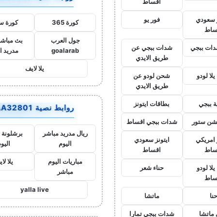
اقساط
ز سعودي
فور يو
كورة 365
كورة س
ساط
جول العرب
بث مباشر
ات ببجي
شدات ببجي عن
goalarab
مدريد ا
طريق الايدي
يلا لايف
لا لودو
شحن لودو عن
طريق الايدي
ة ببجي
بطاقات ايتونز
روابط نصية AA32801
يشن ستور
شدات ببجي اقساط
ريال مدريد مباشر
برشلونة 
 امريكي
ايتونز سعودي
اليوم
اليو
ساط
اقساط
مباريات اليوم
يلا لا
لا لودو
حناء شعر
مباشر
ساط
yalla live
نا
ماتشا
ماتشا
شدات ببجي تمارا