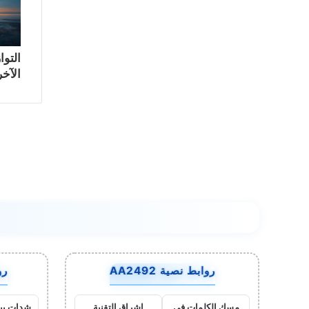
التوا
الآخر
روابط نصية AA2492
روا
مسك الكلمات في
اشراق التقنية
شدات بب