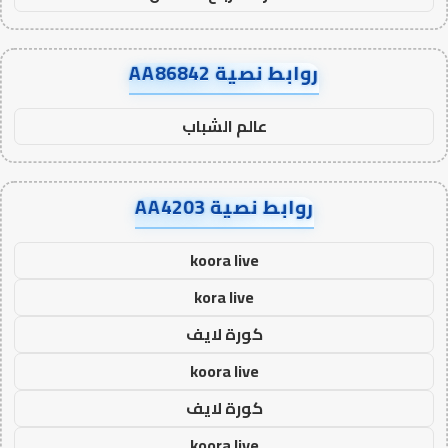
روابط نصية AA86842
عالم الشباب
روابط نصية AA4203
koora live
kora live
كورة لايف
koora live
كورة لايف
koora live