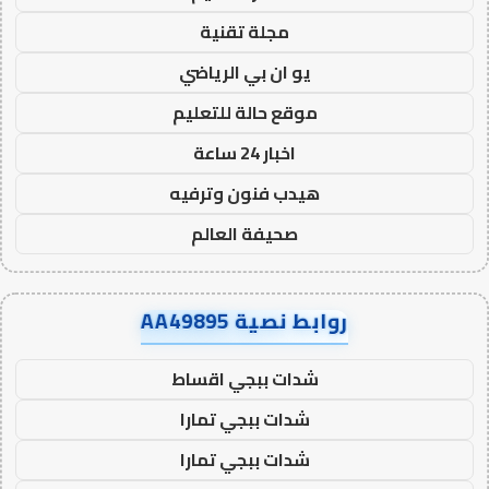
مجلة تقنية
يو ان بي الرياضي
موقع حالة للتعليم
اخبار 24 ساعة
هيدب فنون وترفيه
صحيفة العالم
روابط نصية AA49895
شدات ببجي اقساط
شدات ببجي تمارا
شدات ببجي تمارا