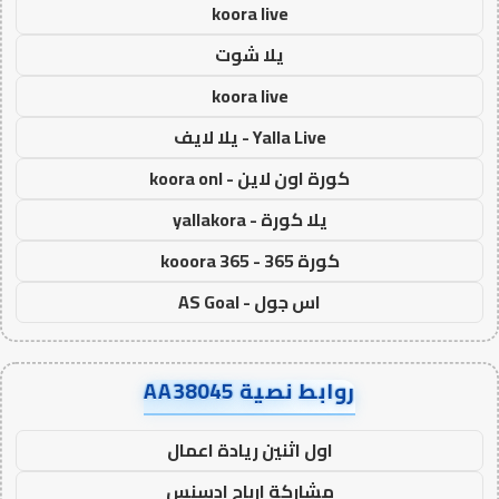
koora live
يلا شوت
koora live
Yalla Live - يلا لايف
كورة اون لاين - koora onl
يلا كورة - yallakora
كورة 365 - kooora 365
اس جول - AS Goal
روابط نصية AA38045
اول اثنين ريادة اعمال
مشاركة ارباح ادسنس