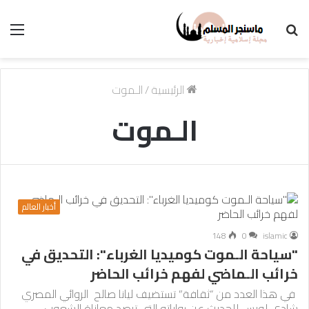
بحث
الق
عن
الرئيسية
/
الـموت
الـموت
أخبار العالم
148
0
islamic
"سياحة الـموت كوميديا الغرباء": التحديق في
خرائب الـماضي لفهم خرائب الحاضر
في هذا العدد من “ثقافة” تستضيف ليانا صالح الروائي المصري
شادي لويس للحديث عن رواياته التي ترصد معاناة الشعوب