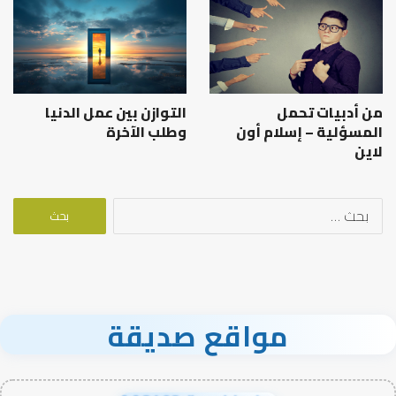
من أدبيات تحمل
التوازن بين عمل الدنيا
المسؤلية – إسلام أون
وطلب الآخرة
لاين
البحث
عن:
مواقع صديقة