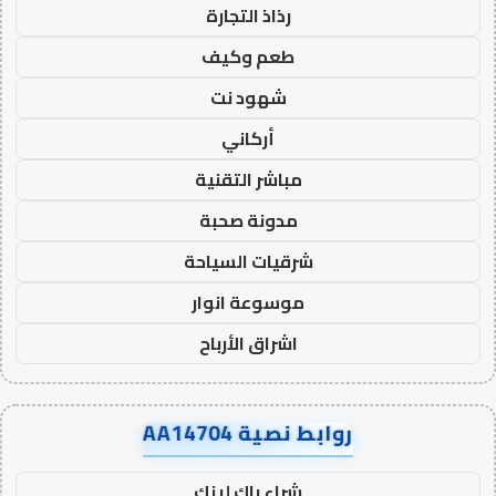
رذاذ التجارة
طعم وكيف
شهود نت
أركاني
مباشر التقنية
مدونة صحبة
شرقيات السياحة
موسوعة انوار
اشراق الأرباح
روابط نصية AA14704
شراء باك لينك