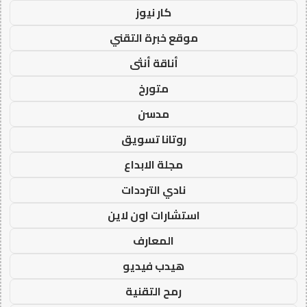
كار نيوز
موقع خبرة التقني
أناقة أنثى
متورخ
مدسن
روتانا تسويق
مجلة الابداع
نادي الترددات
استشارات اون لاين
المعارف
هيدب فيديو
رمح التقنية