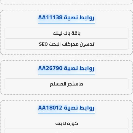
روابط نصية AA11138
باقة باك لينك
تحسين محركات البحث SEO
روابط نصية AA26790
ماسنجر المسلم
روابط نصية AA18012
كورة لايف