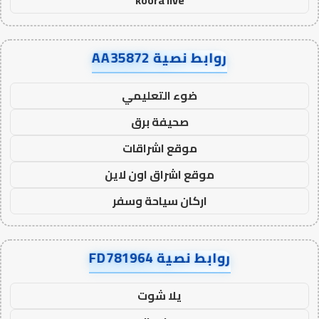
koora live
روابط نصية AA35872
ضوء التعليمي
صحيفة برق
موقع اشراقات
موقع اشراق اون لاين
اركان سياحة وسفر
روابط نصية FD781964
يلا شوت