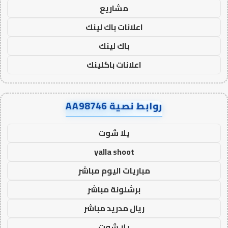
مشاريع
اعلانات باك لينك
باك لينك
اعلانات باكلينك
روابط نصية AA98746
يلا شوت
yalla shoot
مباريات اليوم مباشر
برشلونة مباشر
ريال مدريد مباشر
يلا شوت