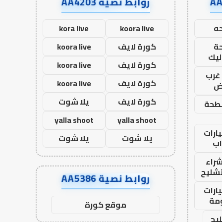
روابط نصية AA4203
ه
koora live
kora live
ة
كورة لايف
koora live
ليك
كورة لايف
koora live
غرب
كورة لايف
koora live
اض
كورة لايف
يلا شوت
طحة
yalla shoot
yalla shoot
ارات
يلا شوت
يلا شوت
ب
راء
تشليح
روابط نصية AA5386
ارات
مة
موقع كورة
يح