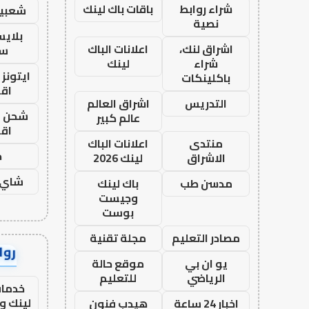
شراء روابط
باقات باك لينك
شعبية
نصية
بلاي
اشراق لنك،
اعلانات الباك
ست
شراء
لينك
ايتونز
باكلينكات
اق
التدريس
اشراق العالم
شحن يل
عالم كبير
اق
منتدى
اعلانات الباك
ح
الاشراق
لينك 2026
شاي 
مدسن طب
باك لينك
وجيست
بوست
مصادر التعليم
مجلة تقنية
رواب
يو ان بي
موقع حالة
الرياضي
للتعليم
خدمات
لينك و
اخبار 24 ساعة
هيدب فنون