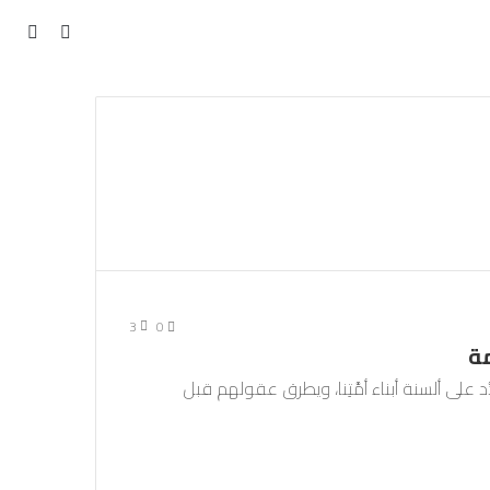
مقال
بحث
عن
عشوائي
3
0
مة
 على ألسنة أبناء أمَّتِنا، ويطرق عقولهم قبل