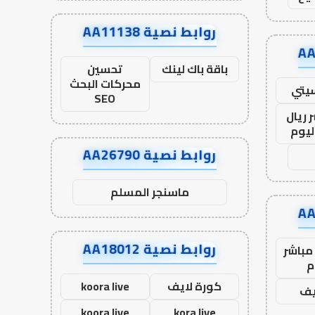
روابط نصية AA11138
باقة باك لينك
تحسين
محركات البحث
يتي
SEO
 ريال
ليوم
روابط نصية AA26790
ماسنجر المسلم
روابط نصية AA18012
مباشر
م
كورة لايف
koora live
يف
koora live
kora live