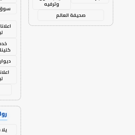
وترفيه
سوق 
صحيفة العالم
اعلانا
لي
خدما
كلينك 26
ديوان
اعلان
لي
رواب
يلا