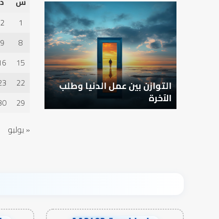
س
د
التوازن
بين
2
1
عمل
الدنيا
9
8
وطلب
الآخرة
16
15
23
22
التوازن بين عمل الدنيا وطلب
الآخرة
30
29
« يوليو