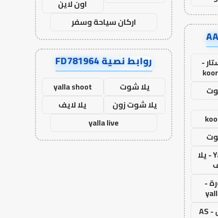
اون لاين
اركان سياحة وسفر
روابط نصية FD781964
ار -
koor
يلا شوت
yalla shoot
وت
يلا شوت زون
يلا لايف
koo
yalla live
وت
Yalla Live - يلا
ف
ة -
yal
اس جول - AS