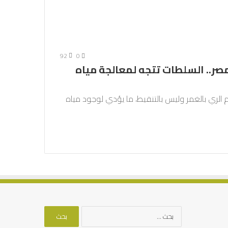
92
0
صر.. السلطات تتجه لمعالجة مياه
 الري بالغمر وليس بالتنقيط، ما يؤدي لوجود مياه
البحث
عن: