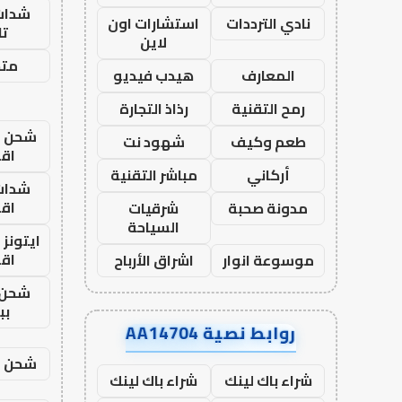
شدات
نادي الترددات
استشارات اون
تا
لاين
متجر
المعارف
هيدب فيديو
رمح التقنية
رذاذ التجارة
شحن يل
طعم وكيف
شهود نت
اق
أركاني
مباشر التقنية
شدات
اق
مدونة صحبة
شرقيات
السياحة
ايتونز
اق
موسوعة انوار
اشراق الأرباح
شحن 
بب
روابط نصية AA14704
شحن يل
شراء باك لينك
شراء باك لينك