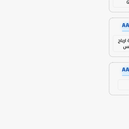
G
ارباح
س