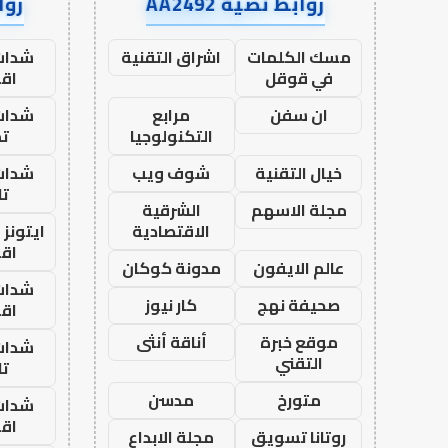
روابط نصية AA2492
رواب
مسك الكلمات
اشراق التقنية
شدات
في قوقل
اق
ان سفن
مرابع
شدات
التكنولوجيا
تم
خيال التقنية
شوف ويب
شدات
تا
مجلة الاسهم
الشرقية
الاقتصادية
ايتونز
اق
عالم الايفون
مدونة كوكان
شدات
صحيفة نهج
كار نيوز
اق
موقع خبرة
أناقة أنثى
شدات
التقني
تا
متورخ
مدسن
شدات
اق
روتانا تسويق
مجلة الابداع