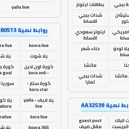
 ببجي
بطاقات ايتونز
yalla live
ستيشن
شدات ببجي
ور
اقساط
روابط نصية AA80513
 امريكي
ايتونز سعودي
ساط
اقساط
ra live
koora live
ا لودو
حناء شعر
ساط
يلا شوت
يلا ش
نا
ماتشا
كورة اون لاين
كورة ج
a goal
- kora onli
ماتشا
شدات ببجي
تمارا
كورة ستار -
سوريا 
kora star
يلا لايف - yalla
يلا كور
ط نصية AA32539
lakora
live
ralive
kora live
 الباك
guest post
الجيست
مقال ضيف
koora 365
يلا ش