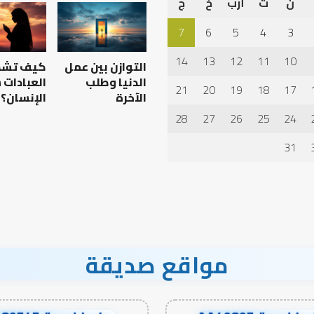
ن
ث
أرب
خ
ج
7
6
5
4
3
14
13
12
11
10
التوازن بين عمل
كيف تش
الدنيا وطلب
العبادات
21
20
19
18
17
الآخرة
الإنسان؟
28
27
26
25
24
31
مواقع صديقة