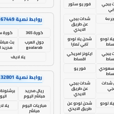
 ببجي
فور يو ستور
بي
روابط نصية AA67449
 4u
شدات ببجي
عن طريق
الايدي
كورة 365
كورة س
ا لودو
شحن يلا لودو
جول العرب
بث مباشر
ساط
تابي تمارا
goalarab
مدريد ا
 ببجي
ايتونز امريكي
يلا لايف
ساط
اقساط
 سعودي
فور يو
ساط
روابط نصية AA32801
شدات
شدات ببجي
جي
عن طريق
ريال مدريد
برشلونة 
الايدي
مباشر اليوم
اليو
ا لودو
شحن لودو عن
مباريات اليوم
يلا لا
طريق الايدي
مباشر