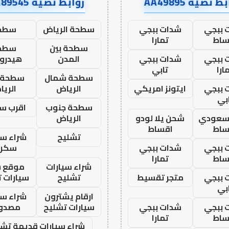
ط نصية AA49895
روابط نصية AA89545
 ببجي
شدات ببجي
سطحة الرياض
سطح
ساط
تمارا
سطحة بين
سطح
 ببجي
شدات ببجي
المدن
هيدرو
ارا
تابي
سطحة شمال
سطحة 
 ببجي
ايتونز امريكي
الرياض
الري
بي
سطحة جنوب
اقرب س
 سعودي
شحن يلا لودو
الرياض
ساط
اقساط
تشليح
شراء سي
 ببجي
شدات ببجي
سكرا
ساط
تمارا
شراء سيارات
موقع ش
 ببجي
متجر تقسيط
تشليح
سيارات 
بي
ارقام يشترون
شراء سي
 ببجي
شدات ببجي
سيارات تشليح
مصدو
ساط
تمارا
شراء سيارات قديمة تشل