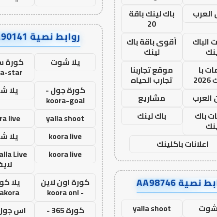
العرب
باك لينك باقة
20
روابط نصية AA90141
ت الباك
أقوى باقة باك
نك
لينك
يلا شوت
كورة ست
ت با
موقع تجاربنا
a-star
20
تجارب الحياه
كورة جول -
يلا ش
 العرب
مشاريع
koora-goal
ات باك
باك لينك
ra live
yalla shoot
نك
koora live
يلا ش
اعلانات باكلينك
koora live
لاي
ط نصية AA98746
كورة اون لاين
يلا كور
lakora
- koora onl
 شوت
yalla shoot
كورة 365 -