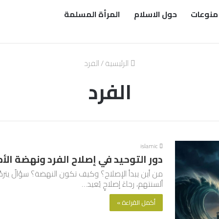
منوعات
حول الاسلام
المرأة المسلمة
الرئيسية
/
الفرد
الفرد
islamic
دور التوحيد في إصلاح الفرد ونهضة الأ
من أين يبدأ الإصلاح؟ وكيف تكون النهضة؟ سؤالٌ يتردَّد
ألسنتهم، رجاءَ إصلاحٍ يُعيد…
أكمل القراءة »