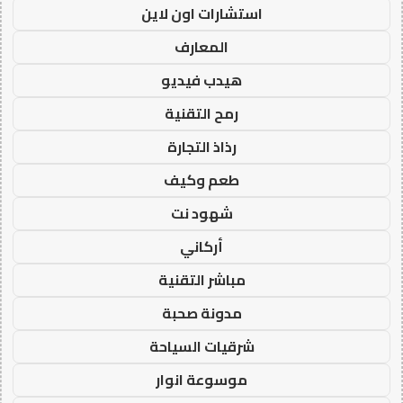
استشارات اون لاين
المعارف
هيدب فيديو
رمح التقنية
رذاذ التجارة
طعم وكيف
شهود نت
أركاني
مباشر التقنية
مدونة صحبة
شرقيات السياحة
موسوعة انوار