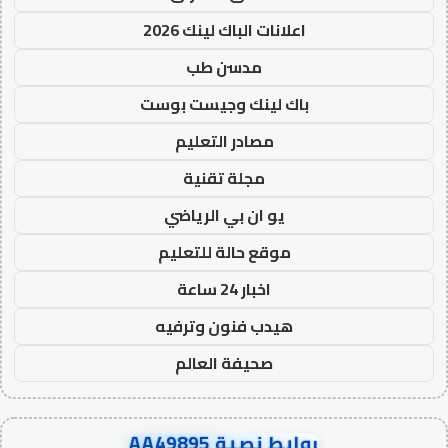
اعلانات الباك لينك 2026
مدسن طب
باك لينك وجيست بوست
مصادر التعليم
مجلة تقنية
يو ان بي الرياضي
موقع حالة للتعليم
اخبار 24 ساعة
هيدب فنون وترفيه
صحيفة العالم
روابط نصية AA49895