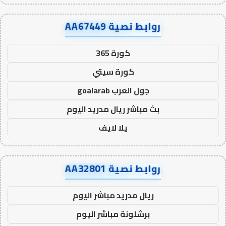
روابط نصية AA67449
كورة 365
كورة سيتي
جول العرب goalarab
بث مباشر ريال مدريد اليوم
يلا لايف
روابط نصية AA32801
ريال مدريد مباشر اليوم
برشلونة مباشر اليوم