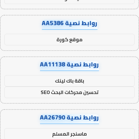
روابط نصية AA5386
موقع كورة
روابط نصية AA11138
باقة باك لينك
تحسين محركات البحث SEO
روابط نصية AA26790
ماسنجر المسلم