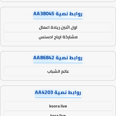
روابط نصية AA38045
اول اثنين ريادة اعمال
مشاركة ارباح ادسنس
روابط نصية AA86842
عالم الشباب
روابط نصية AA4203
koora live
kora live