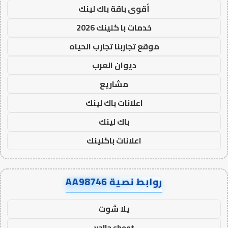
أقوى باقة باك لينك
خدمات با كلينك 2026
موقع تجاربنا تجارب الحياه
ديوان العرب
مشاريع
اعلانات باك لينك
باك لينك
اعلانات باكلينك
روابط نصية AA98746
يلا شوت
yalla shoot