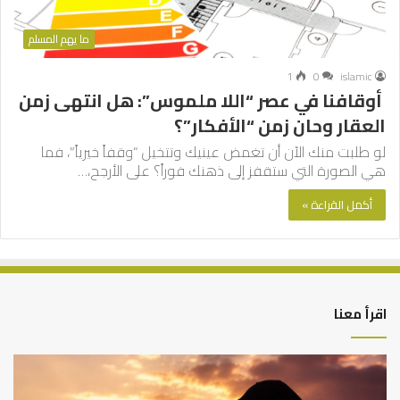
ما يهم المسلم
1
0
islamic
أوقافنا في عصر “اللا ملموس”: هل انتهى زمن
العقار وحان زمن “الأفكار”؟
لو طلبت منك الآن أن تغمض عينيك وتتخيل “وقفاً خيرياً”، فما
هي الصورة التي ستقفز إلى ذهنك فوراً؟ على الأرجح،…
أكمل القراءة »
اقرأ معنا
أهم
الع
أسباب
الع