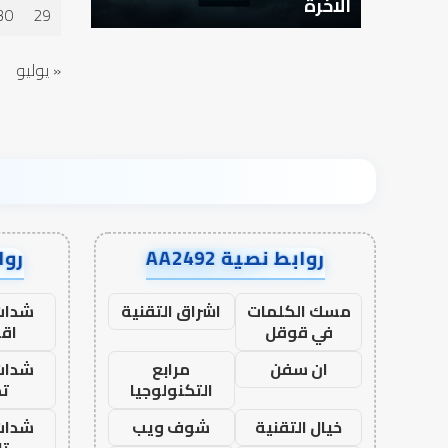
الآخرة
30
29
« يوليو
روابط نصية AA2492
رواب
مسك الكلمات
اشراق التقنية
شدات
في قوقل
اق
ان سفن
مرابع
شدات
التكنولوجيا
تم
خيال التقنية
شوف ويب
شدات
تا