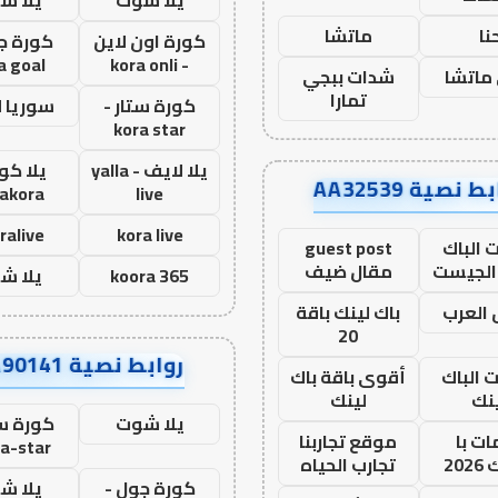
نا
ماتشا
كورة اون لاين
كورة ج
a goal
- kora onli
ماتشا
شدات ببجي
تمارا
كورة ستار -
سوريا 
kora star
يلا لايف - yalla
يلا كور
ط نصية AA32539
lakora
live
ralive
kora live
 الباك
guest post
الجيست
مقال ضيف
koora 365
يلا ش
العرب
باك لينك باقة
20
روابط نصية AA90141
ت الباك
أقوى باقة باك
نك
لينك
يلا شوت
كورة ست
ت با
موقع تجاربنا
a-star
20
تجارب الحياه
كورة جول -
يلا ش