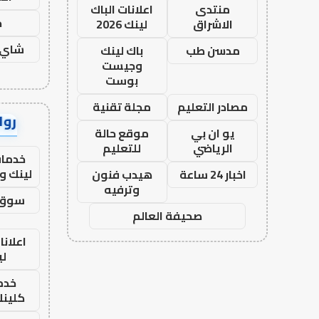
منتدى
اعلانات الباك
ح
الاشراق
لينك 2026
شاي 
مدسن طب
باك لينك
وجيست
بوست
مصادر التعليم
مجلة تقنية
رواب
يو ان بي
موقع حالة
الرياضي
للتعليم
خدمات
لينك و
اخبار 24 ساعة
هيدب فنون
وترفيه
سوق 
صحيفة العالم
اعلانا
لي
خدما
كلينك 26