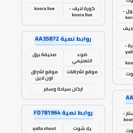
كورة لايف -
koora live
ول -
koora live
kor
لايف
روابط نصية AA35872
ة -
yal
ضوء
صحيفة برق
التعليمي
koo
موقع اشراقات
موقع اشراق
وت
اون لاين
اركان سياحة وسفر
روابط نصية FD781964
ار -
koor
يلا شوت
yalla shoot
وت