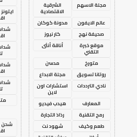
مجلة الاسهم
الشرقية
الاقتصادية
ايتونز
اق
عالم الايفون
مدونة كوكان
شدات
صحيفة نهج
كار نيوز
اق
موقع خبرة
أناقة أنثى
شدات
التقني
تا
متورخ
مدسن
شدات
اق
روتانا تسويق
مجلة الابداع
شدات
نادي الترددات
استشارات اون
تا
لاين
متجر
المعارف
هيدب فيديو
رمح التقنية
رذاذ التجارة
شحن يل
طعم وكيف
شهود نت
اق