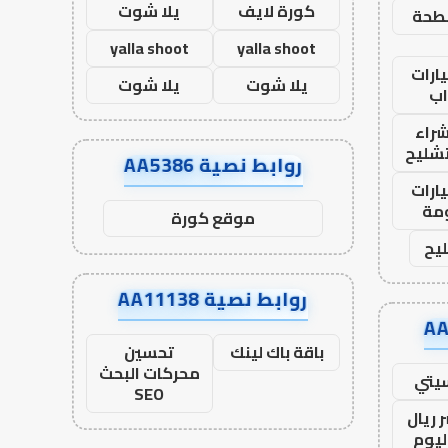
كورة لايف
يلا شوت
طحة
yalla shoot
yalla shoot
ارات
يلا شوت
يلا شوت
ب
راء
تشليح
روابط نصية AA5386
ارات
مة
موقع كورة
يح
روابط نصية AA11138
باقة باك لينك
تحسين
محركات البحث
يتي
SEO
 ريال
ليوم