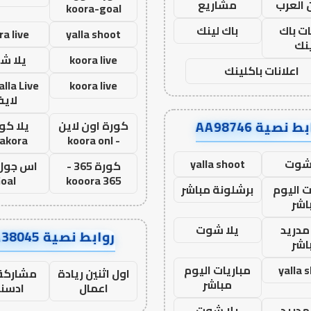
 العرب
مشاريع
koora-goal
ات باك
باك لينك
ra live
yalla shoot
نك
koora live
يلا ش
اعلانات باكلينك
koora live
لاي
ط نصية AA98746
كورة اون لاين
يلا كور
lakora
- koora onl
 شوت
yalla shoot
كورة 365 -
oal
kooora 365
ت اليوم
برشلونة مباشر
اشر
مدريد
يلا شوت
روابط نصية AA38045
اشر
yalla 
مباريات اليوم
اول اثنين ريادة
مشاركة 
مباشر
اعمال
ادسن
مدريد
يلا شوت