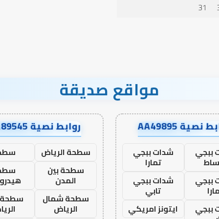
31
مواقع صديقة
ط نصية AA49895
روابط نصية AA89545
 ببجي
شدات ببجي
سطحة الرياض
سطح
ساط
تمارا
سطحة بين
سطح
 ببجي
شدات ببجي
المدن
هيدرو
ارا
تابي
سطحة شمال
سطحة 
 ببجي
ايتونز امريكي
الرياض
الري
بي