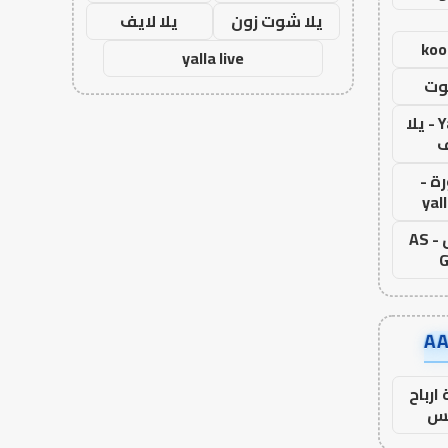
يلا شوت زون
يلا لايف
koo
yalla live
وت
Yalla Live - يلا
ف
ة -
yal
اس جول - AS
G
ارباح
س