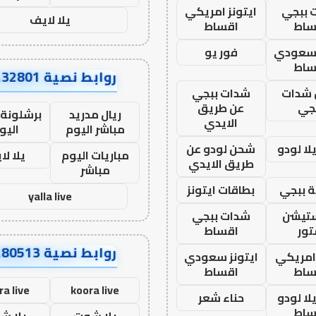
 ببجي
ايتونز امريكي
يلا لايف
ساط
اقساط
 سعودي
فور يو
ساط
روابط نصية AA32801
شدات
شدات ببجي
جي
عن طريق
ريال مدريد
برشلونة 
الايدي
مباشر اليوم
اليو
ا لودو
شحن لودو عن
مباريات اليوم
يلا لا
طريق الايدي
مباشر
 ببجي
بطاقات ايتونز
yalla live
ستيشن
شدات ببجي
ور
اقساط
روابط نصية AA80513
 امريكي
ايتونز سعودي
ساط
اقساط
ra live
koora live
ا لودو
حناء شعر
ساط
يلا شوت
يلا ش