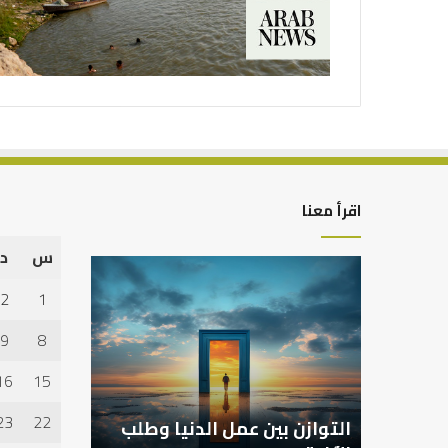
اقرأ معنا
س
د
التوازن
بين
2
1
عمل
الدنيا
9
8
وطلب
الآخرة
16
15
23
22
التوازن بين عمل الدنيا وطلب