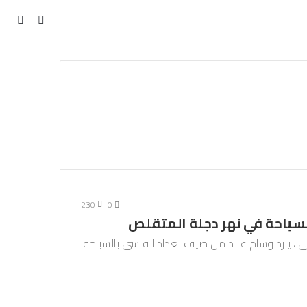
مقال
بحث
عن
عشوائي
230
0
لسباحة في نهر دجلة المتقلص
بائي ، يبرد وسام عابد من صيف بغداد القاسي بالسباحة