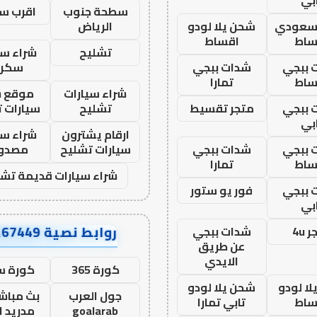
سطحة جنوب
اقرب س
 سعودي
شحن يلا لودو
الرياض
ساط
اقساط
تشليح
شراء سي
 ببجي
شدات ببجي
سكرا
ساط
تمارا
شراء سيارات
موقع ش
 ببجي
متجر تقسيط
تشليح
سيارات 
بي
ارقام يشترون
شراء سي
 ببجي
شدات ببجي
سيارات تشليح
مصدو
ساط
تمارا
شراء سيارات قديمة تشل
 ببجي
فور يو ستور
بي
روابط نصية AA67449
 4u
شدات ببجي
عن طريق
الايدي
كورة 365
كورة س
ا لودو
شحن يلا لودو
جول العرب
بث مباشر
ساط
تابي تمارا
goalarab
مدريد ا