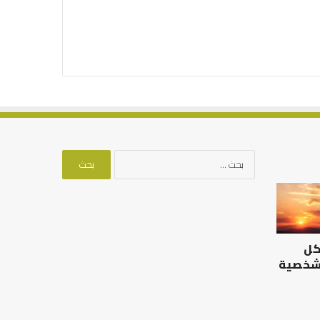
البحث
عن:
كل
 شخصية