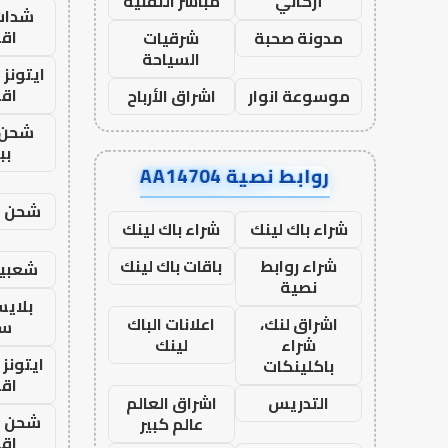
أركاني
مباشر التقنية
شدات
اق
مدونة صحبة
شرقيات
السياحة
ايتونز
اق
موسوعة انوار
اشراق الأرباح
شحن 
بب
روابط نصية AA14704
شحن يل
شراء باك لينك
شراء باك لينك
شراء روابط
باقات باك لينك
شعبية
نصية
بلاي
اشراق لنك،
اعلانات الباك
ست
شراء
لينك
ايتونز
باكلينكات
اق
التدريس
اشراق العالم
شحن يل
عالم كبير
اق