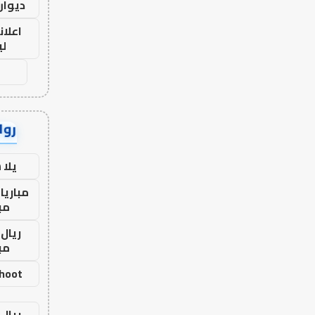
ديوان
اعلان
لي
رواب
يلا
مباريا
مب
ريال 
مب
shoot
ريال 