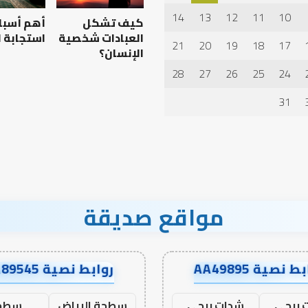
بكرة
كتابات
14
13
12
11
10
كيف تشكل
أهم أسبا
الرحالة
ف
جمس
العبادات شخصية
استجابة ا
21
20
19
18
17
جم
بكنغهام
الإنسان؟
لرصيد التربوي والطفولة
ات
28
27
26
25
24
لمبكرة .. كيف نترجم خبرات ما
الخط العربي في كتابات 
بل المدرسة إلى نجاح؟
جمس بكنغهام
31
درسة
ح؟
مواقع صديقة
ط نصية AA49895
روابط نصية AA89545
 ببجي
شدات ببجي
سطحة الرياض
سطح