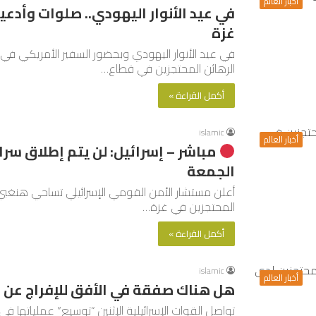
أخبار العالم
في عيد الأنوار اليهودي.. صلوات وأدعي
غزة
في عيد الأنوار اليهودي وبحضور السفير الأمريكي في 
الرهائن المحتجزين في قطاع…
أكمل القراءة »
islamic
أخبار العالم
مباشر – إسرائيل: لن يتم إطلاق سرا
الجمعة
أعلن مستشار الأمن القومي الإسرائيلي تساحي هنغبي م
المحتجزين في غزة…
أكمل القراءة »
islamic
أخبار العالم
هل هناك صفقة في الأفق للإفراج عن 
تواصل القوات الإسرائيلية الإثنين “توسيع” عملياتها ف