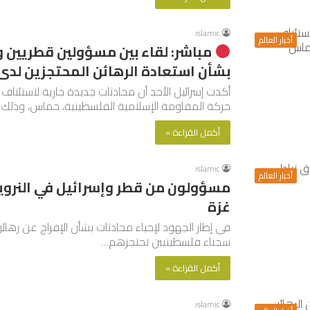
islamic
أخبار العالم
مباشر: لقاء بين مسؤولين قطريين و
بشأن استعادة الرهائن المحتجزين لد
أكدت إسرائيل الأحد أن محادثات جديدة جارية لاستئنا
حركة المقاومة الإسلامية الفلسطينية، حماس، وذلك
أكمل القراءة »
islamic
أخبار العالم
مسؤولون من قطر وإسرائيل في النرويج
غزة
في إطار الجهود لإحياء محادثات بشأن الإفراج عن رها
سجناء فلسطينيين تحتجزهم…
أكمل القراءة »
islamic