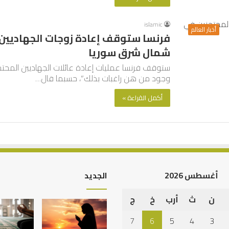
islamic
أخبار العالم
فرنسا ستوقف إعادة زوجات الجهاديين
شمال شرق سوريا
ستوقف فرنسا عمليات إعادة عائلات الجهاديين المح
وجود من هن راغبات بذلك”، حسبما قال…
أكمل القراءة »
أغسطس 2026
الجديد
ن
ث
أرب
خ
ج
صيد
الخط
ربوي
العربي
7
6
5
4
3
طفولة
في