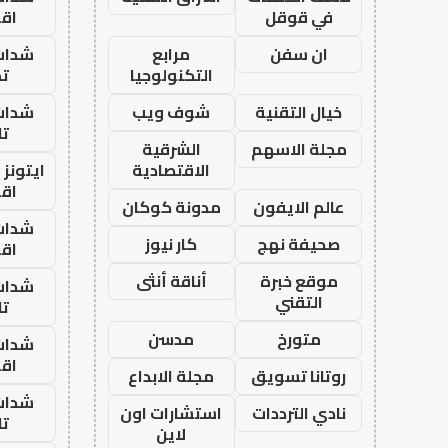
في قوقل
اق
ان سفن
مرابع
شدات
التكنولوجيا
تم
خيال التقنية
شوف ويب
شدات
تا
مجلة الاسهم
الشرقية
الاقتصادية
ايتونز
اق
عالم الايفون
مدونة كوكان
شدات
صحيفة نهج
كار نيوز
اق
موقع خبرة
أناقة أنثى
شدات
التقني
تا
متورخ
مدسن
شدات
اق
روتانا تسويق
مجلة الابداع
شدات
نادي الترددات
استشارات اون
تا
لاين