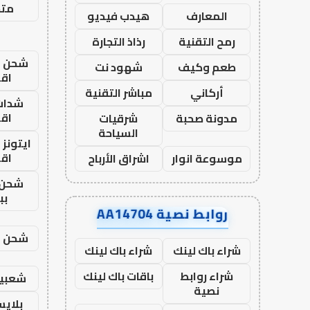
متجر
المعارف
هيدب فيديو
رمح التقنية
رذاذ التجارة
شحن يل
طعم وكيف
شهود نت
اق
أركاني
مباشر التقنية
شدات
اق
مدونة صحبة
شرقيات
السياحة
ايتونز
اق
موسوعة انوار
اشراق الأرباح
شحن 
بب
روابط نصية AA14704
شحن يل
شراء باك لينك
شراء باك لينك
شراء روابط
باقات باك لينك
شعبية
نصية
بلاي