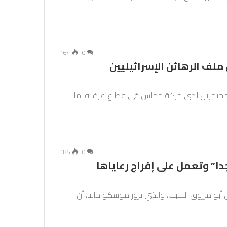
164
0
أين وصل ملف الرهائن الإسرائيليين
 المحتجزين لدى حركة حماس في قطاع غزة. فيما
185
0
دا” وتعمل على إفراج رعاياها
و مرزوق السبت، والذي يزور موسكو حاليا، أن