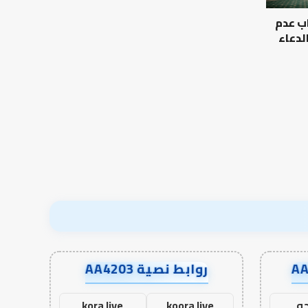
شخصية
ب عدم
الإنسان؟
لدعاء
الرحالة
كيف تشكل العبادات شخصية
الإنسان؟
روابط نصية AA4203
ه
koora live
kora live