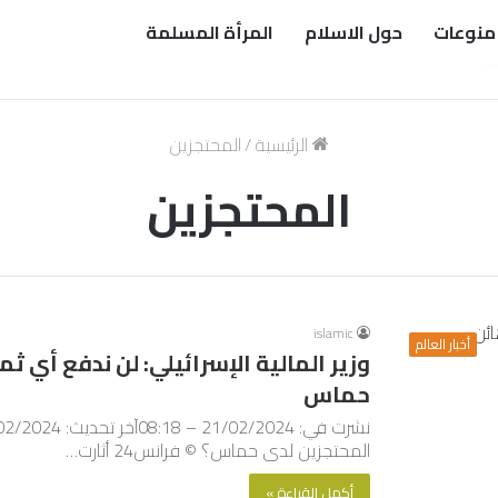
منوعات
حول الاسلام
المرأة المسلمة
الرئيسية
/
المحتجزين
المحتجزين
islamic
أخبار العالم
وزير المالية الإسرائيلي: لن ندفع أي ث
حماس
المحتجزين لدى حماس؟ © فرانس24 أثارت…
أكمل القراءة »