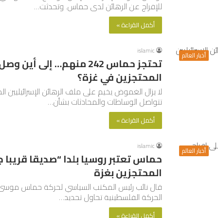
للإفراج عن الرهائن لدى حماس. وتحدثت…
أكمل القراءة »
islamic
أخبار العالم
تحتجز حماس 242 منهم… إلى 
المحتجزين في غزة؟
لا يزال الغموض يخيم على ملف الرهائن الإسرائيليين
تتواصل الوساطات والمحادثات بشأن…
أكمل القراءة »
islamic
أخبار العالم
حماس تعتبر روسيا بلدا “صديقا قريبا ج
المحتجزين بغزة
قال نائب رئيس المكتب السياسي لحركة حماس موسى أب
الحركة الفلسطينية تحاول تحديد…
أكمل القراءة »