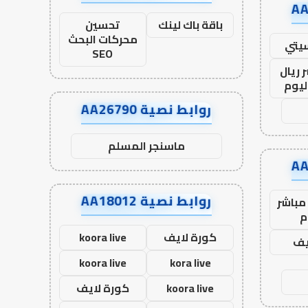
باقة باك لينك
تحسين
محركات البحث
يتي
SEO
 ريال
ليوم
روابط نصية AA26790
ماسنجر المسلم
روابط نصية AA18012
مباشر
م
كورة لايف
koora live
يف
koora live
kora live
koora live
كورة لايف