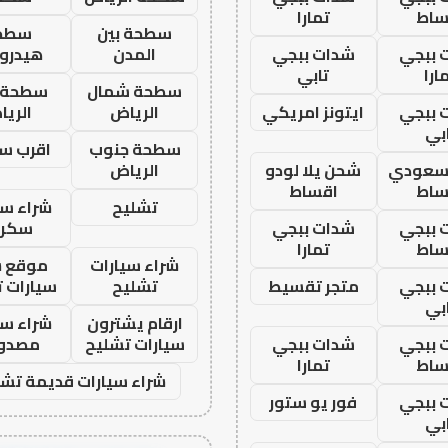
ساط
تمارا
سطحة بين
سطح
 ببجي
شدات ببجي
المدن
هيدرو
ارا
تابي
سطحة شمال
سطحة 
 ببجي
ايتونز امريكي
الرياض
الري
بي
سطحة جنوب
اقرب س
 سعودي
شحن يلا لودو
الرياض
ساط
اقساط
تشليح
شراء سي
 ببجي
شدات ببجي
سكرا
ساط
تمارا
شراء سيارات
موقع ش
 ببجي
متجر تقسيط
تشليح
سيارات 
بي
ارقام يشترون
شراء سي
 ببجي
شدات ببجي
سيارات تشليح
مصدو
ساط
تمارا
شراء سيارات قديمة تشل
 ببجي
فور يو ستور
بي