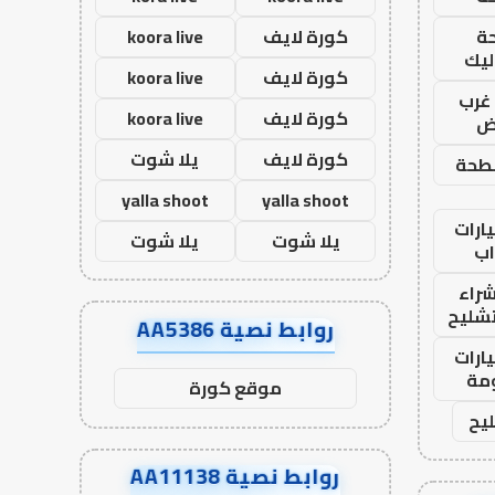
ة
كورة لايف
koora live
ليك
كورة لايف
koora live
غرب
كورة لايف
koora live
اض
كورة لايف
يلا شوت
طحة
yalla shoot
yalla shoot
ارات
يلا شوت
يلا شوت
ب
راء
تشليح
روابط نصية AA5386
ارات
مة
موقع كورة
يح
روابط نصية AA11138