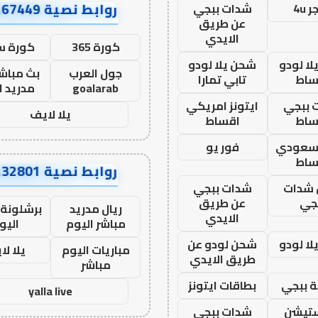
روابط نصية AA67449
 4u
شدات ببجي
عن طريق
الايدي
كورة 365
كورة س
ا لودو
شحن يلا لودو
جول العرب
بث مباشر
ساط
تابي تمارا
goalarab
مدريد ا
 ببجي
ايتونز امريكي
يلا لايف
ساط
اقساط
 سعودي
فور يو
ساط
روابط نصية AA32801
شدات
شدات ببجي
جي
عن طريق
ريال مدريد
برشلونة 
الايدي
مباشر اليوم
اليو
ا لودو
شحن لودو عن
مباريات اليوم
يلا لا
طريق الايدي
مباشر
 ببجي
بطاقات ايتونز
yalla live
ستيشن
شدات ببجي