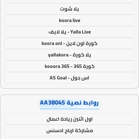
يلا شوت
koora live
Yalla Live - يلا لايف
كورة اون لاين - koora onl
يلا كورة - yallakora
كورة 365 - kooora 365
اس جول - AS Goal
روابط نصية AA38045
اول اثنين ريادة اعمال
مشاركة ارباح ادسنس