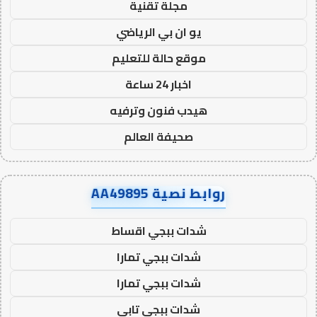
مجلة تقنية
يو ان بي الرياضي
موقع حالة للتعليم
اخبار 24 ساعة
هيدب فنون وترفيه
صحيفة العالم
روابط نصية AA49895
شدات ببجي اقساط
شدات ببجي تمارا
شدات ببجي تمارا
شدات ببجي تابي