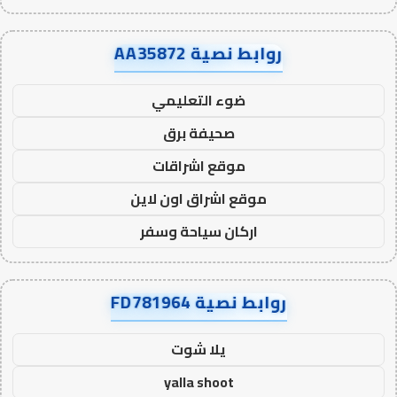
روابط نصية AA35872
ضوء التعليمي
صحيفة برق
موقع اشراقات
موقع اشراق اون لاين
اركان سياحة وسفر
روابط نصية FD781964
يلا شوت
yalla shoot