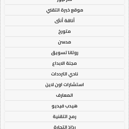
موقع خبرة التقني
أناقة أنثى
متورخ
مدسن
روتانا تسويق
مجلة الابداع
نادي الترددات
استشارات اون لاين
المعارف
هيدب فيديو
رمح التقنية
رذاذ التجارة