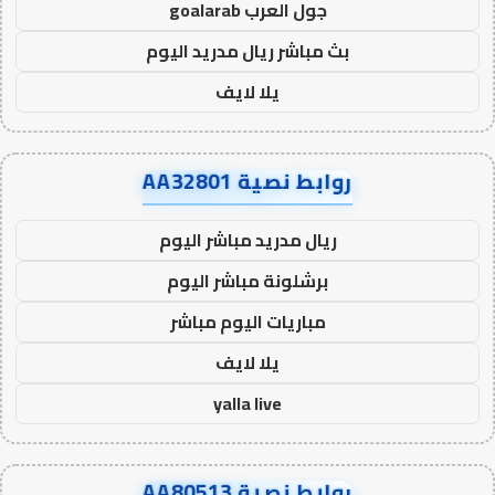
جول العرب goalarab
بث مباشر ريال مدريد اليوم
يلا لايف
روابط نصية AA32801
ريال مدريد مباشر اليوم
برشلونة مباشر اليوم
مباريات اليوم مباشر
يلا لايف
yalla live
روابط نصية AA80513