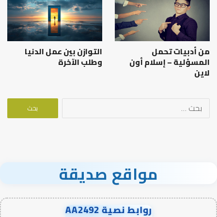
من أدبيات تحمل
التوازن بين عمل الدنيا
المسؤلية – إسلام أون
وطلب الآخرة
لاين
البحث
عن:
مواقع صديقة
روابط نصية AA2492