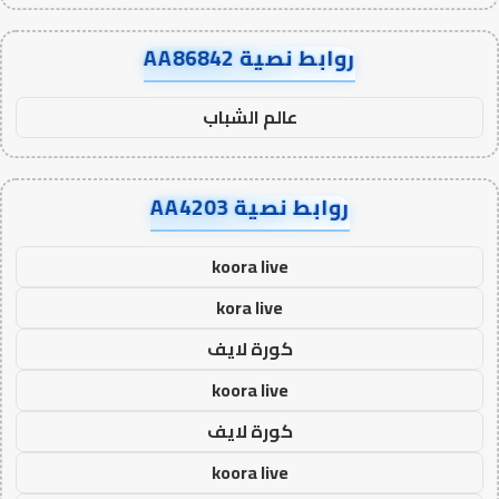
روابط نصية AA86842
عالم الشباب
روابط نصية AA4203
koora live
kora live
كورة لايف
koora live
كورة لايف
koora live