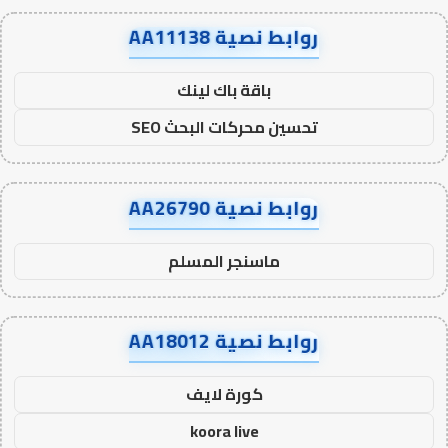
روابط نصية AA11138
باقة باك لينك
تحسين محركات البحث SEO
روابط نصية AA26790
ماسنجر المسلم
روابط نصية AA18012
كورة لايف
koora live