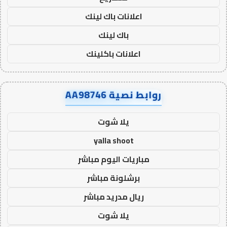
اعلانات باك لينك
باك لينك
اعلانات باكلينك
روابط نصية AA98746
يلا شوت
yalla shoot
مباريات اليوم مباشر
برشلونة مباشر
ريال مدريد مباشر
يلا شوت