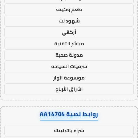
طعم وكيف
شهود نت
أركاني
مباشر التقنية
مدونة صحبة
شرقيات السياحة
موسوعة انوار
اشراق الأرباح
روابط نصية AA14704
شراء باك لينك