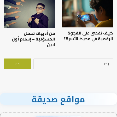
كيف نقضي على الفجوة
من أدبيات تحمل
الرقمية في محيط الأسرة؟
المسؤلية – إسلام أون
لاين
البحث
عن:
مواقع صديقة