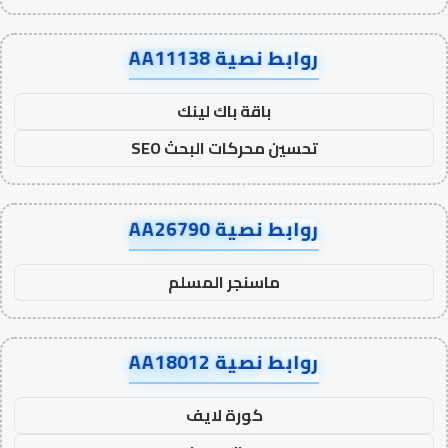
روابط نصية AA11138
باقة باك لينك
تحسين محركات البحث SEO
روابط نصية AA26790
ماسنجر المسلم
روابط نصية AA18012
كورة لايف