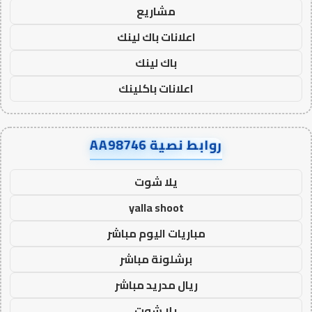
مشاريع
اعلانات باك لينك
باك لينك
اعلانات باكلينك
روابط نصية AA98746
يلا شوت
yalla shoot
مباريات اليوم مباشر
برشلونة مباشر
ريال مدريد مباشر
يلا شوت