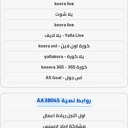
koora live
يلا شوت
koora live
Yalla Live - يلا لايف
كورة اون لاين - koora onl
يلا كورة - yallakora
كورة 365 - kooora 365
اس جول - AS Goal
روابط نصية AA38045
اول اثنين ريادة اعمال
مشاركة ارباح ادسنس