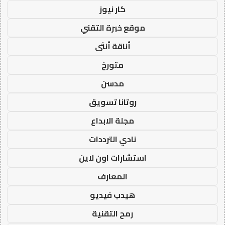
كار نيوز
موقع خبرة التقني
أناقة أنثى
متورخ
مدسن
روتانا تسويق
مجلة الابداع
نادي الترددات
استشارات اون لاين
المعارف
هيدب فيديو
رمح التقنية