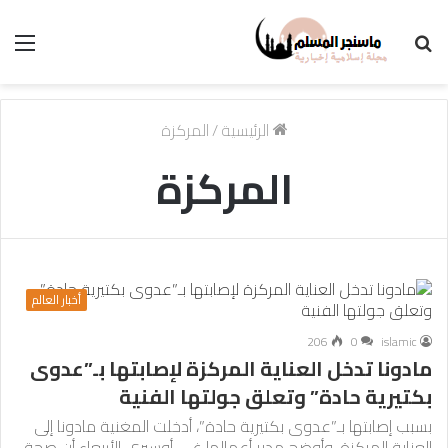
بحث
الق
عن
الرئيسية
/
المركزة
المركزة
أخبار العالم
206
0
islamic
مادونا تدخل العناية المركزة لإصابتها بـ”عدوى
بكتيرية حادة” وتعلق جولتها الفنية
بسبب إصابتها بـ”عدوى بكتيرية حادة”، أدخلت المغنية مادونا إلى
العناية المركزة. وأوضح مدير أعمالها غي أوسيري الأربعاء أن صحة