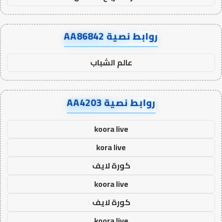
روابط نصية AA86842
عالم الشباب
روابط نصية AA4203
koora live
kora live
كورة لايف
koora live
كورة لايف
koora live