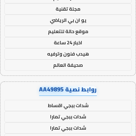
مجلة تقنية
يو ان بي الرياضي
موقع حالة للتعليم
اخبار 24 ساعة
هيدب فنون وترفيه
صحيفة العالم
روابط نصية AA49895
شدات ببجي اقساط
شدات ببجي تمارا
شدات ببجي تمارا