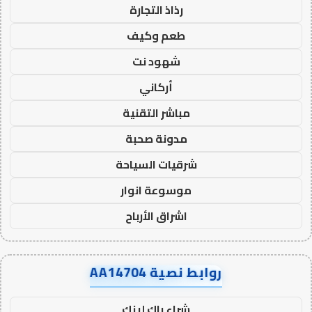
رذاذ التجارة
طعم وكيف
شهود نت
أركاني
مباشر التقنية
مدونة صحبة
شرقيات السياحة
موسوعة انوار
اشراق الأرباح
روابط نصية AA14704
شراء باك لينك