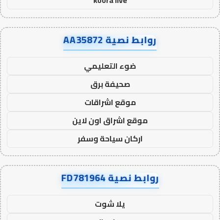
koora live
روابط نصية AA35872
ضوء التعليمي
صحيفة برق
موقع اشراقات
موقع اشراق اون لاين
اركان سياحة وسفر
روابط نصية FD781964
يلا شوت