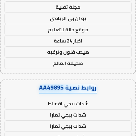
مجلة تقنية
يو ان بي الرياضي
موقع حالة للتعليم
اخبار 24 ساعة
هيدب فنون وترفيه
صحيفة العالم
روابط نصية AA49895
شدات ببجي اقساط
شدات ببجي تمارا
شدات ببجي تمارا