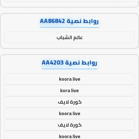
روابط نصية AA86842
عالم الشباب
روابط نصية AA4203
koora live
kora live
كورة لايف
koora live
كورة لايف
koora live