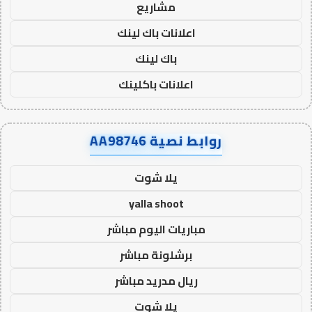
مشاريع
اعلانات باك لينك
باك لينك
اعلانات باكلينك
روابط نصية AA98746
يلا شوت
yalla shoot
مباريات اليوم مباشر
برشلونة مباشر
ريال مدريد مباشر
يلا شوت