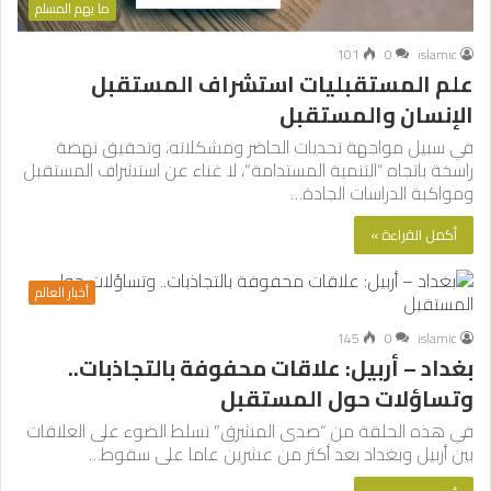
ما يهم المسلم
101
0
islamic
علم المستقبليات استشراف المستقبل
الإنسان والمستقبل
في سبيل مواجهة تحديات الحاضر ومشكلاته، وتحقيق نهضة
راسخة باتجاه “التنمية المستدامة”، لا غناء عن استشراف المستقبل
ومواكبة الدراسات الجادة…
أكمل القراءة »
أخبار العالم
145
0
islamic
بغداد – أربيل: علاقات محفوفة بالتجاذبات..
وتساؤلات حول المستقبل
في هذه الحلقة من “صدى المشرق” نسلط الضوء على العلاقات
بين أربيل وبغداد بعد أكثر من عشرين عاما على سقوط…