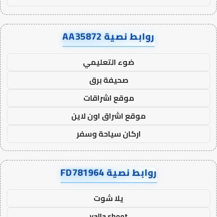
روابط نصية AA35872
ضوء التعليمي
صحيفة برق
موقع اشراقات
موقع اشراق اون لاين
اركان سياحة وسفر
روابط نصية FD781964
يلا شوت
yalla shoot