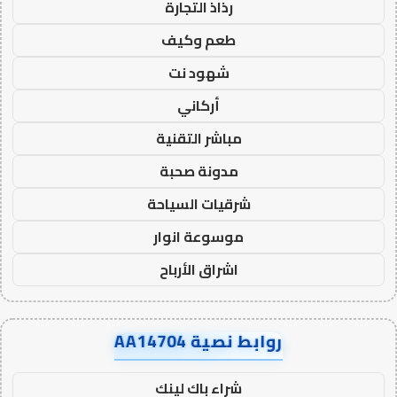
رذاذ التجارة
طعم وكيف
شهود نت
أركاني
مباشر التقنية
مدونة صحبة
شرقيات السياحة
موسوعة انوار
اشراق الأرباح
روابط نصية AA14704
شراء باك لينك