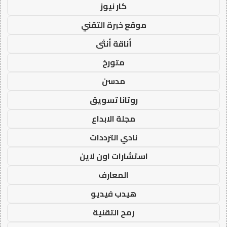
كار نيوز
موقع خبرة التقني
أناقة أنثى
متورخ
مدسن
روتانا تسويق
مجلة الابداع
نادي الترددات
استشارات اون لاين
المعارف
هيدب فيديو
رمح التقنية