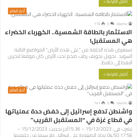
أكمل القراءة »
أخبار العالم
119
0
islamic
الاستثمار بالطاقة الشمسية.. الكهرباء الخضراء
هي المستقبل!
تستعرض هذه الحلقة من “على هذه الأرض” المواضيع التالية:
السويد.. تحويل تجويف رطب ضخم تحت الأرض كان موقعا لتخزين
النفط إلى حافظ…
أكمل القراءة »
أخبار العالم
141
0
islamic
واشنطن تدفع إسرائيل إلى خفض حدة عملياتها
في قطاع غزة في “المستقبل القريب”
نشرت في: 15/12/2023 – 15:36آخر تحديث: 15/12/2023 –
17:56 04:50 تزداد الضغوط على إسرائيل ولا سيما من حليفتها