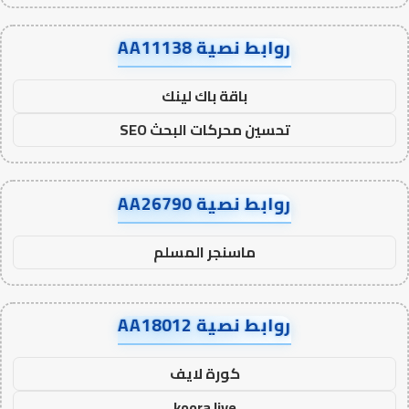
روابط نصية AA11138
باقة باك لينك
تحسين محركات البحث SEO
روابط نصية AA26790
ماسنجر المسلم
روابط نصية AA18012
كورة لايف
koora live