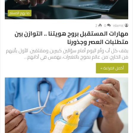
ما يهم المسلم
2
0
islamic
مهارات المستقبل بروح هويتنا .. التوازن بين
متطلبات العصر وجذورنا
يقف كل أب وأم اليوم أمام سؤالين كبيرين ومقلقين. الأول يأتيهم
من الخارج، من عالم يموج بالتغيرات، يهمس في آذانهم…
أكمل القراءة »