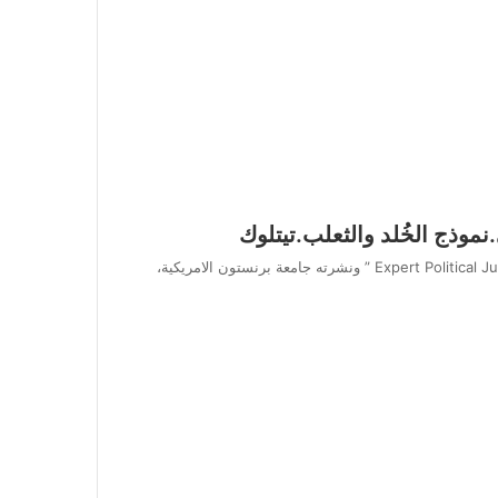
نموذج الخُلد والثعلب.تيتلوك
في عام 2006 أصدر فيليب تيتلوك كتابه الهام بعنوان”Expert Political Judgment ” ونشرته جامعة برنستون الامريكية،