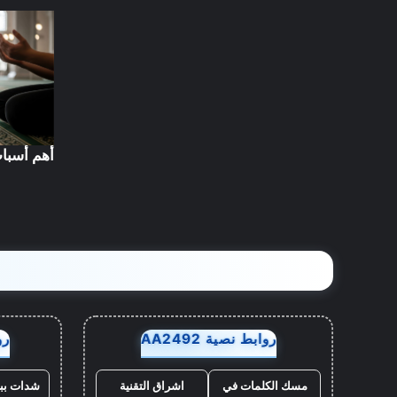
أهم أسباب
روابط نصية AA2492
روا
مسك الكلمات في
اشراق التقنية
شدات بب