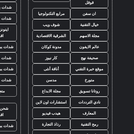
قوقل
شدات بب
ان سفن
مرابع التكنولوجيا
شدات ب
خيال التقنية
شوف ويب
ايتون
مجلة الاسهم
الشرقية الاقتصادية
اق
عالم الايفون
مدونة كوكان
شدات بب
صحيفة نهج
كار نيوز
شدات ب
موقع خبرة التقني
أناقة أنثى
شدات بب
متورخ
مدسن
شدات ب
روتانا تسويق
مجلة الابداع
متجر
نادي الترددات
استشارات اون لاين
شحن ي
المعارف
هيدب فيديو
اق
رمح التقنية
رذاذ التجارة
شدات بب