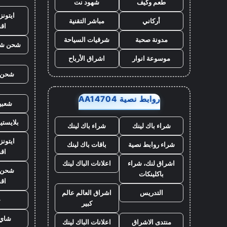
طعم وكيف
شهود نت
ايتون
أركاني
مباشر التقنية
اق
مدونة صحبة
شرقيات السياحة
شحن شد
موسوعة انوار
اشراق الأرباح
شحن ي
روابط نصية AA14704
شعبي
بلايست
شراء باك لينك
شراء باك لينك
ايتونز
شراء روابط نصية
باقات باك لينك
اق
اشراق لنك، شراء
اعلانات الباك لينك
شحن ي
باكلينكات
اق
التدريس
اشراق العالم عالم
ح
كبير
شاي 
منتدى الاشراق
اعلانات الباك لينك