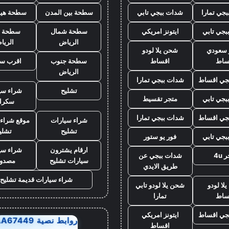
جي تمارا
شدات ببجي تابي
سطحة بين المدن
سطحة هيد
بجي تابي
ايتونز امريكي
سطحة شمال
سطحة 
الرياض
الريا
ز سعودي
شحن يلا لودو
ساط
اقساط
سطحة جنوب
اقرب س
الرياض
جي اقساط
شدات ببجي تمارا
تشليح
شراء سي
بجي تابي
متجر تقسيط
سكرا
جي اقساط
شدات ببجي تمارا
شراء سيارات
موقع شراء 
تشليح
تشلي
بجي تابي
فور يو ستور
ارقام يشترون
شراء سي
 4u
شدات ببجي عن
سيارات تشليح
مصدو
طريق الايدي
شراء سيارات قديمة تشليح
لا لودو
شحن يلا لودو تابي
ساط
تمارا
جي اقساط
ايتونز امريكي
روابط نصية AA67449
اقساط