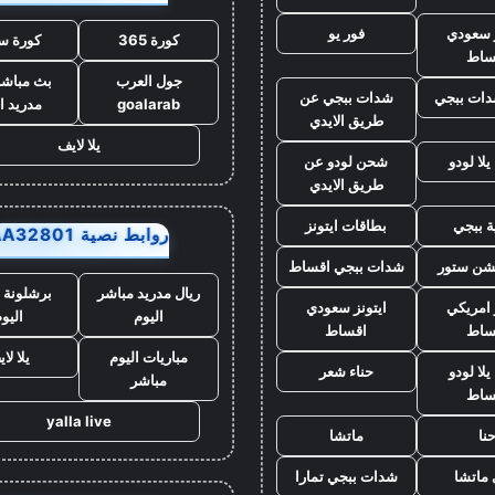
ز سعودي
فور يو
كورة 365
كورة س
ساط
جول العرب
بث مباشر
ات ببجي
شدات ببجي عن
goalarab
مدريد ا
طريق الايدي
يلا لايف
لا لودو
شحن لودو عن
طريق الايدي
ة ببجي
بطاقات ايتونز
روابط نصية AA32801
يشن ستور
شدات ببجي اقساط
ريال مدريد مباشر
برشلونة 
 امريكي
ايتونز سعودي
اليوم
اليو
ساط
اقساط
مباريات اليوم
يلا لا
لا لودو
حناء شعر
مباشر
ساط
yalla live
نا
ماتشا
ماتشا
شدات ببجي تمارا