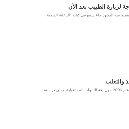
جة لزيارة الطبيب بعد الآن
 يستعرضه الدكتور جاغ سينغ في كتابه “الرعاية الصحية
ذ والثعلب
منذ طرح Philip E. Tetlock دراسته في جامعة برينستون في عام 2006 حول دقة التنبؤات المستقبلية، وحتى دراسته