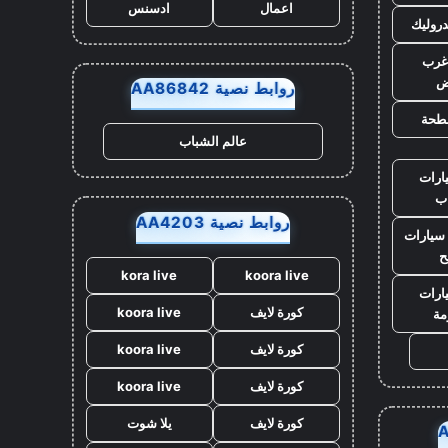
اعمال
ادسنس
روليك
غرب
ض
روابط نصية AA86842
طحة
عالم الشباب
ارات
ب
روابط نصية AA4203
سيارات
ح
kora live
koora live
ارات
كورة لايف
koora live
مة
كورة لايف
koora live
كورة لايف
koora live
كورة لايف
يلا شوت