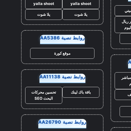
yalla shoot
yalla shoot
يتي
يلا شوت
يلا شوت
 ريال
ليوم
روابط نصية AA5386
موقع كورة
روابط نصية AA11138
مباشر
م
باقة باك لينك
تحسين محركات
يف
البحث SEO
روابط نصية AA26790