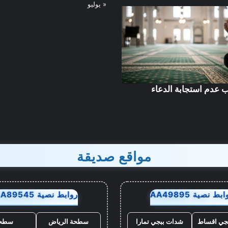
« يوليو
 عدم استجابة الدعاء
مواقع صديقة
بط نصية AA49895
روابط نصية AA89545
جي اقساط
شدات ببجي تمارا
سطحة الرياض
سطح