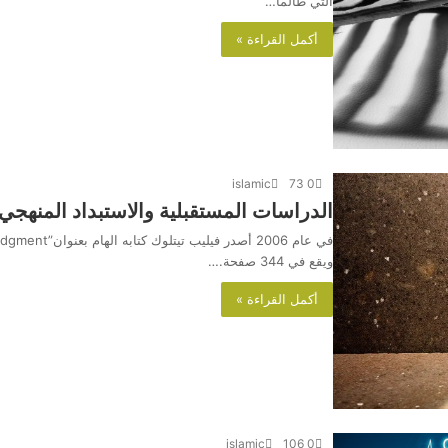
التي طالما…
أكمل القراءة »
islamic
73
0
الدراسات المستقبلية والاستبداد المنهجي.
ويقع في 344 صفحة.…
أكمل القراءة »
islamic
106
0