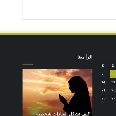
اقرأ معنا
خ
ج
كيف
7
6
تشكل
14
13
العبادات
شخصية
21
20
الإنسان؟
28
27
كيف تشكل العبادات شخصية