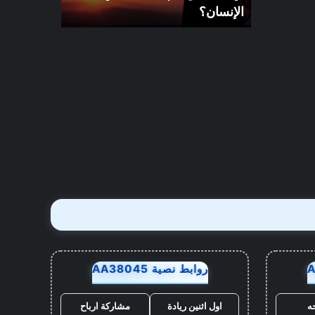
الإنسان؟
روابط نصية AA38045
ه
اول اثنين ريادة
مشاركة ارباح