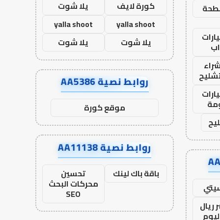
كورة لايف
يلا شوت
طحة
yalla shoot
yalla shoot
ارات
يلا شوت
يلا شوت
ب
راء
تشليح
روابط نصية AA5386
ارات
مة
موقع كورة
يح
روابط نصية AA11138
باقة باك لينك
تحسين
محركات البحث
يتي
SEO
 ريال
ليوم