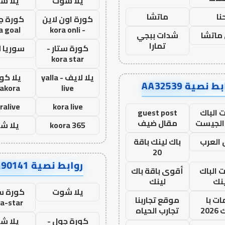
يلا شوت
يلا ش
نا
ماتشا
كورة اون لاين
كورة ج
a goal
- kora onli
ماتشا
شدات ببجي
تمارا
كورة ستار -
سوريا 
kora star
يلا لايف - yalla
يلا كور
ط نصية AA32539
lakora
live
ralive
kora live
 الباك
guest post
الجيست
مقال ضيف
koora 365
يلا ش
العرب
باك لينك باقة
20
روابط نصية AA90141
ت الباك
أقوى باقة باك
نك
لينك
يلا شوت
كورة ست
ت با
موقع تجاربنا
a-star
20
تجارب الحياه
كورة جول -
يلا ش