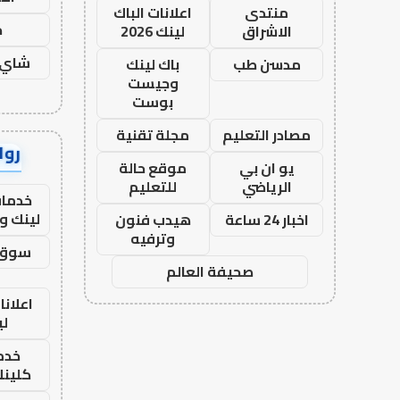
منتدى
اعلانات الباك
ح
الاشراق
لينك 2026
شاي 
مدسن طب
باك لينك
وجيست
بوست
مصادر التعليم
مجلة تقنية
رواب
يو ان بي
موقع حالة
الرياضي
للتعليم
خدمات
لينك و
اخبار 24 ساعة
هيدب فنون
وترفيه
سوق 
صحيفة العالم
اعلانا
لي
خدما
كلينك 26