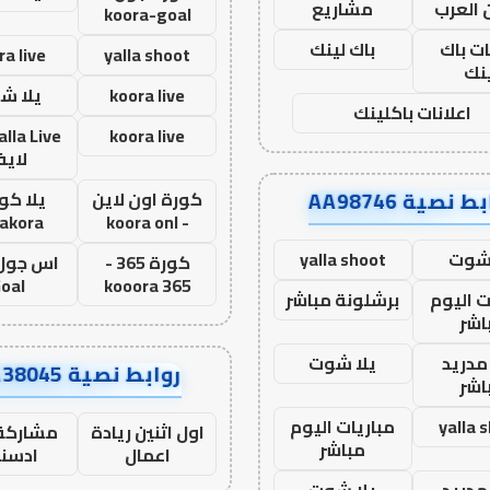
 العرب
مشاريع
koora-goal
ات باك
باك لينك
ra live
yalla shoot
نك
koora live
يلا ش
اعلانات باكلينك
koora live
لاي
ط نصية AA98746
كورة اون لاين
يلا كور
lakora
- koora onl
 شوت
yalla shoot
كورة 365 -
oal
kooora 365
ت اليوم
برشلونة مباشر
اشر
مدريد
يلا شوت
روابط نصية AA38045
اشر
yalla 
مباريات اليوم
اول اثنين ريادة
مشاركة 
مباشر
اعمال
ادسن
مدريد
يلا شوت