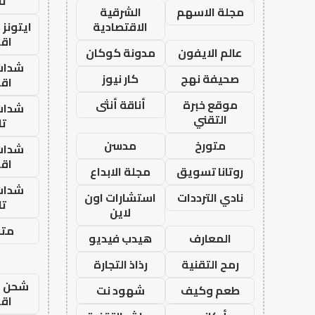
تا
مجلة الاسهم
الشرقية
الاقتصادية
ايتونز
اق
عالم الايفون
مدونة كوكان
شدات
صحيفة نهج
كار نيوز
اق
موقع خبرة
أناقة أنثى
شدات
التقني
تا
متورخ
مدسن
شدات
اق
روتانا تسويق
مجلة الابداع
شدات
نادي الترددات
استشارات اون
تا
لاين
متجر
المعارف
هيدب فيديو
رمح التقنية
رذاذ التجارة
شحن يل
طعم وكيف
شهود نت
اق