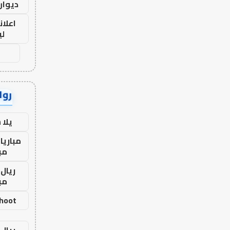
ديوان
اعلان
لي
رواب
يلا
مباريا
مب
ريال 
مب
shoot
ريال 