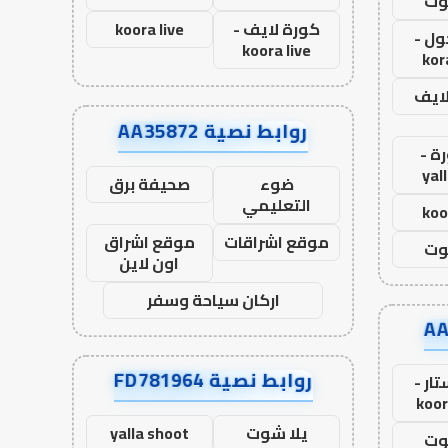
وت
كورة لايف -
koora live
ول -
koora live
kor
لايف
روابط نصية AA35872
ة -
yal
ضوء
صحيفة برق
التعليمي
koo
موقع اشراقات
موقع اشراق
وت
اون لاين
اركان سياحة وسفر
روابط نصية FD781964
ار -
koor
يلا شوت
yalla shoot
وت