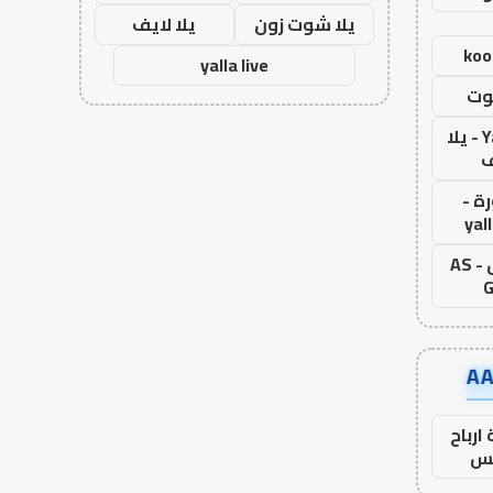
يلا شوت زون
يلا لايف
koo
yalla live
وت
Yalla Live - يلا
ف
ة -
yal
اس جول - AS
G
ارباح
س