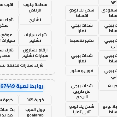
بي
سطحة جنوب
اقرب س
 سعودي
شحن يلا لودو
الرياض
ساط
اقساط
تشليح
شراء سي
 ببجي
شدات ببجي
سكرا
ساط
تمارا
شراء سيارات
موقع ش
 ببجي
متجر تقسيط
تشليح
سيارات 
بي
ارقام يشترون
شراء سي
 ببجي
شدات ببجي
سيارات تشليح
مصدو
ساط
تمارا
شراء سيارات قديمة تشل
 ببجي
فور يو ستور
بي
روابط نصية AA67449
 4u
شدات ببجي
عن طريق
الايدي
كورة 365
كورة س
ا لودو
شحن يلا لودو
جول العرب
بث مباشر
ساط
تابي تمارا
goalarab
مدريد ا