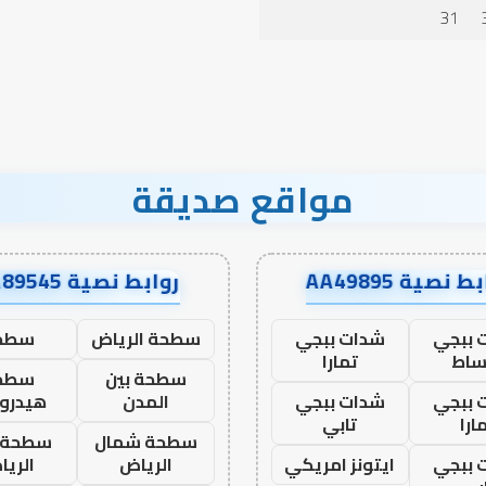
الإنسان؟
31
مواقع صديقة
ط نصية AA49895
روابط نصية AA89545
 ببجي
شدات ببجي
سطحة الرياض
سطح
ساط
تمارا
سطحة بين
سطح
 ببجي
شدات ببجي
المدن
هيدرو
ارا
تابي
سطحة شمال
سطحة 
 ببجي
ايتونز امريكي
الرياض
الري