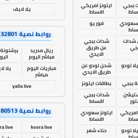
 ببجي
ايتونز امريكي
يلا لايف
ساط
اقساط
 سعودي
فور يو
ساط
روابط نصية AA32801
شدات
شدات ببجي
جي
عن طريق
ريال مدريد
برشلونة 
الايدي
مباشر اليوم
اليو
ا لودو
شحن لودو عن
مباريات اليوم
يلا لا
طريق الايدي
مباشر
 ببجي
بطاقات ايتونز
yalla live
ستيشن
شدات ببجي
ور
اقساط
روابط نصية AA80513
 امريكي
ايتونز سعودي
ساط
اقساط
ra live
koora live
ا لودو
حناء شعر
ساط