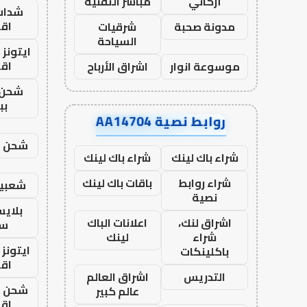
أركاني
مباشر التقنية
شدات
اق
مدونة صحبة
شرقيات
السياحة
ايتونز
اق
موسوعة انوار
اشراق الأرباح
شحن 
بب
روابط نصية AA14704
شحن يل
شراء باك لينك
شراء باك لينك
شراء روابط
باقات باك لينك
شعبية
نصية
بلاي
اشراق لنك،
اعلانات الباك
ست
شراء
لينك
ايتونز
باكلينكات
اق
التدريس
اشراق العالم
شحن يل
عالم كبير
اق