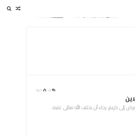
مقال
بحث
عن
عشوائي
141
0
اين
 إلى كريم، رجاء أن يخلف الله تعالى عليه،