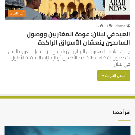
أخبار العالم
196
0
islamic
العيد في لبنان: عودة المغتربين ووصول
السائحين ينعشان الأسواق الراكدة
بيروت: واصل المغتربون اللبنانيون والسياح من الدول العربية الذين
يخططون لقضاء عطلة عيد الأضحى أو الإجازات الصيفية الأطول
في لبنان…
أكمل القراءة »
اقرأ معنا
كيف
أه
تشكل
أسب