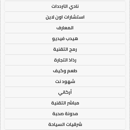
نادي الترددات
استشارات اون لاين
المعارف
هيدب فيديو
رمح التقنية
رذاذ التجارة
طعم وكيف
شهود نت
أركاني
مباشر التقنية
مدونة صحبة
شرقيات السياحة