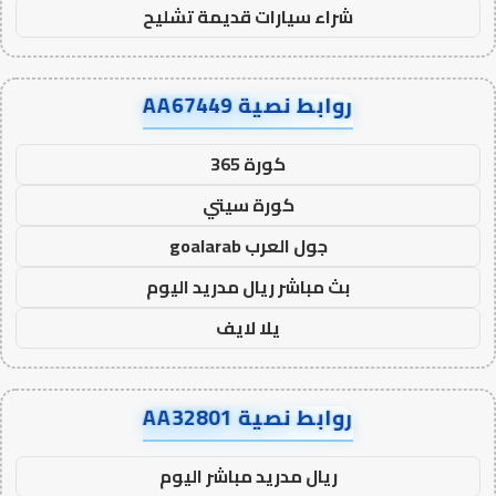
شراء سيارات قديمة تشليح
روابط نصية AA67449
كورة 365
كورة سيتي
جول العرب goalarab
بث مباشر ريال مدريد اليوم
يلا لايف
روابط نصية AA32801
ريال مدريد مباشر اليوم