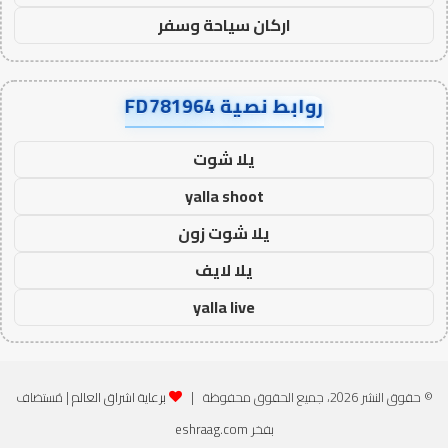
اركان سياحة وسفر
روابط نصية FD781964
يلا شوت
yalla shoot
يلا شوت زون
يلا لايف
yalla live
© حقوق النشر 2026، جميع الحقوق محفوظة |
برعاية اشراق العالم
| مُستضاف
بفخر
eshraag.com