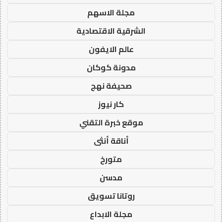
مجلة الاسهم
الشرقية الاقتصادية
عالم الايفون
مدونة كوكان
صحيفة نهج
كار نيوز
موقع خبرة التقني
أناقة أنثى
متورخ
مدسن
روتانا تسويق
مجلة الابداع