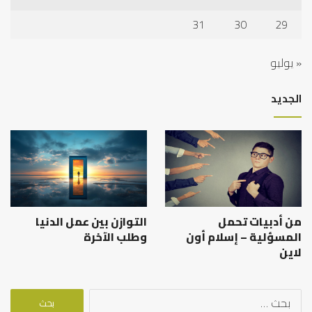
31
30
29
« يوليو
الجديد
من أدبيات تحمل
التوازن بين عمل الدنيا
المسؤلية – إسلام أون
وطلب الآخرة
لاين
البحث
عن: