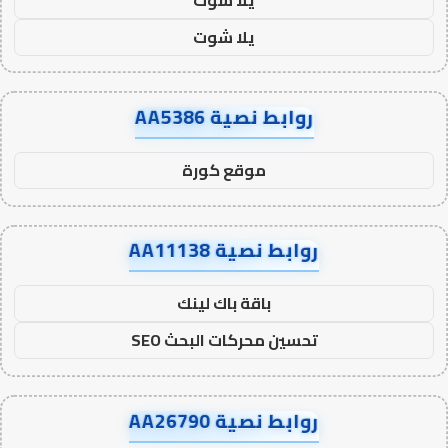
يلا شوت
روابط نصية AA5386
موقع كورة
روابط نصية AA11138
باقة باك لينك
تحسين محركات البحث SEO
روابط نصية AA26790