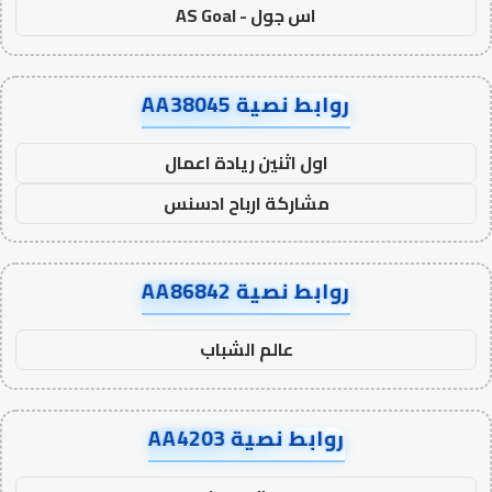
اس جول - AS Goal
روابط نصية AA38045
اول اثنين ريادة اعمال
مشاركة ارباح ادسنس
روابط نصية AA86842
عالم الشباب
روابط نصية AA4203