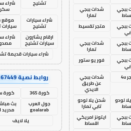
تشليح
شراء سي
 ببجي
شدات ببجي
سكرا
ساط
تمارا
شراء سيارات
موقع ش
 ببجي
متجر تقسيط
تشليح
سيارات 
بي
ارقام يشترون
شراء سي
 ببجي
شدات ببجي
سيارات تشليح
مصدو
ساط
تمارا
شراء سيارات قديمة تشل
 ببجي
فور يو ستور
بي
روابط نصية AA67449
 4u
شدات ببجي
عن طريق
الايدي
كورة 365
كورة س
ا لودو
شحن يلا لودو
جول العرب
بث مباشر
ساط
تابي تمارا
goalarab
مدريد ا
 ببجي
ايتونز امريكي
يلا لايف
ساط
اقساط