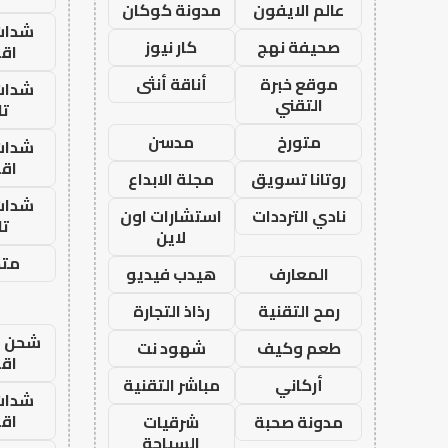
عالم الايفون
مدونة كوكان
شدات
صحيفة نهج
كار نيوز
اق
موقع خبرة
أناقة أنثى
شدات
التقني
تا
متورخ
مدسن
شدات
اق
روتانا تسويق
مجلة الابداع
شدات
نادي الترددات
استشارات اون
تا
لاين
متجر
المعارف
هيدب فيديو
رمح التقنية
رذاذ التجارة
شحن يل
طعم وكيف
شهود نت
اق
أركاني
مباشر التقنية
شدات
اق
مدونة صحبة
شرقيات
السياحة