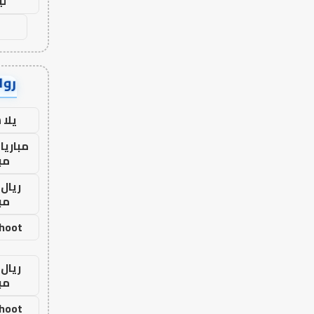
لي
رواب
يلا
مباريا
مب
ريال 
مب
shoot
ريال 
مب
shoot