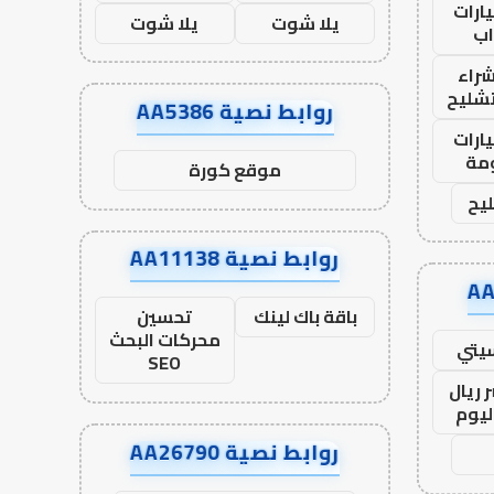
ارات
يلا شوت
يلا شوت
ب
راء
تشليح
روابط نصية AA5386
ارات
مة
موقع كورة
يح
روابط نصية AA11138
باقة باك لينك
تحسين
محركات البحث
يتي
SEO
 ريال
ليوم
روابط نصية AA26790