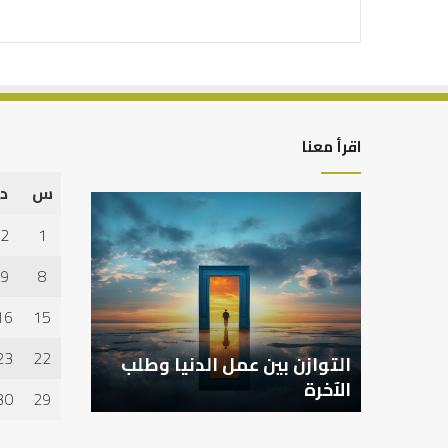
اقرأ معنا
س
د
التوازن
بين
2
1
عمل
الدنيا
9
8
وطلب
الآخرة
16
15
23
22
التوازن بين عمل الدنيا وطلب
الآخرة
30
29