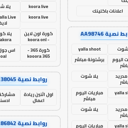
نك
koora live
يلا ش
اعلانات باكلينك
koora live
لاي
ط نصية AA98746
كورة اون لاين
يلا كور
lakora
- koora onl
 شوت
yalla shoot
كورة 365 -
oal
kooora 365
ت اليوم
برشلونة مباشر
اشر
مدريد
يلا شوت
روابط نصية AA38045
اشر
yalla 
مباريات اليوم
اول اثنين ريادة
مشاركة 
مباشر
اعمال
ادسن
مدريد
يلا شوت
اشر
روابط نصية AA86842
yalla 
مباريات اليوم