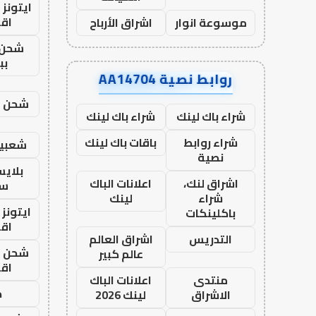
ايتونز
اق
موسوعة انوار
اشراق الأرباح
شحن 
بب
روابط نصية AA14704
شحن يل
شراء باك لينك
شراء باك لينك
شراء روابط
باقات باك لينك
شعبية
نصية
بلاي
اشراق لنك،
اعلانات الباك
ست
شراء
لينك
ايتونز
باكلينكات
اق
التدريس
اشراق العالم
شحن يل
عالم كبير
اق
منتدى
اعلانات الباك
ح
الاشراق
لينك 2026