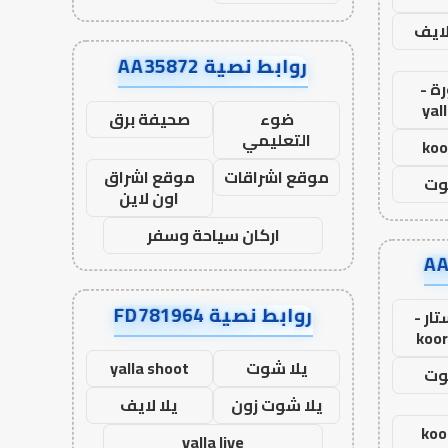
لايف
روابط نصية AA35872
ة -
yal
ضوء
صحيفة برق
التعليمي
koo
موقع اشراقات
موقع اشراق
وت
اون لاين
اركان سياحة وسفر
روابط نصية FD781964
ار -
koor
يلا شوت
yalla shoot
وت
يلا شوت زون
يلا لايف
koo
yalla live