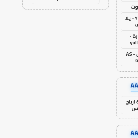
وت
Yalla Live - يلا
ف
ة -
yal
اس جول - AS
G
ارباح
س