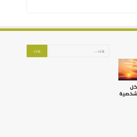
البحث
عن:
كل
 شخصية