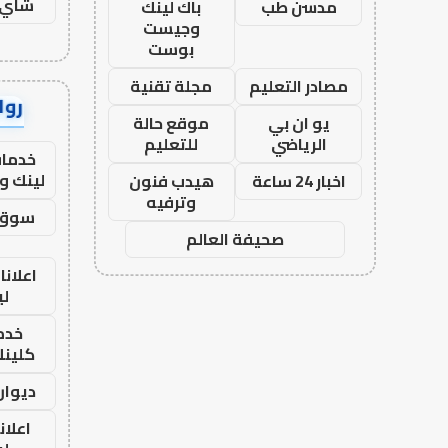
شاي 
مدسن طب
باك لينك
وجيست
بوست
مصادر التعليم
مجلة تقنية
رواب
يو ان بي
موقع حالة
الرياضي
للتعليم
خدمات
لينك و
اخبار 24 ساعة
هيدب فنون
وترفيه
سوق 
صحيفة العالم
اعلانا
لي
خدما
كلينك 26
ديوان
اعلان