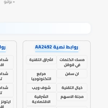
« يوليو
روابط نصية AA2492
رواب
مسك الكلمات
اشراق التقنية
شدات
في قوقل
اق
ان سفن
مرابع
شدات
التكنولوجيا
تم
خيال التقنية
شوف ويب
شدات
تا
مجلة الاسهم
الشرقية
الاقتصادية
ايتونز
اق