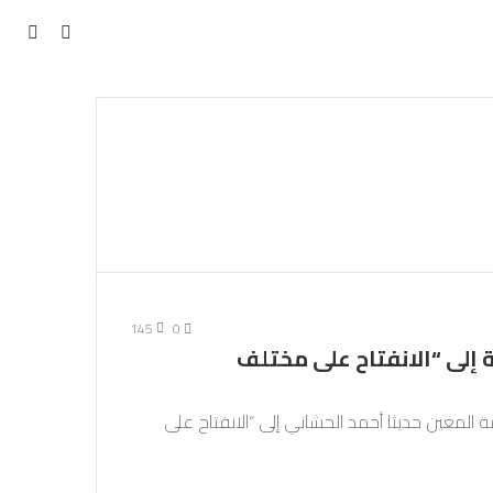
مقال
بحث
عن
عشوائي
145
0
إلى “الانفتاح على مختلف
 المعين حديثا أحمد الحشاني إلى “الانفتاح على