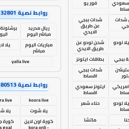
 سعودي
فور يو
ساط
روابط نصية AA32801
شدات
شدات ببجي
جي
عن طريق
ريال مدريد
برشلونة 
الايدي
مباشر اليوم
اليو
ا لودو
شحن لودو عن
مباريات اليوم
يلا لا
طريق الايدي
مباشر
 ببجي
بطاقات ايتونز
yalla live
ستيشن
شدات ببجي
ور
اقساط
روابط نصية AA80513
 امريكي
ايتونز سعودي
ساط
اقساط
ra live
koora live
ا لودو
حناء شعر
ساط
يلا شوت
يلا ش
نا
ماتشا
كورة اون لاين
كورة ج
a goal
- kora onli