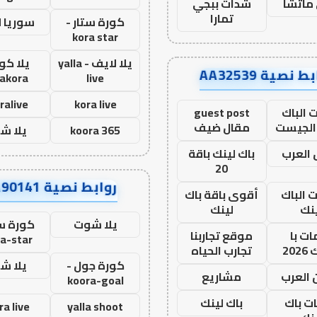
ماتشا
شدات ببجي
تمارا
كورة ستار -
سوريا 
kora star
يلا لايف - yalla
يلا كور
ط نصية AA32539
lakora
live
ralive
kora live
 الباك
guest post
الجيست
مقال ضيف
koora 365
يلا ش
العرب
باك لينك باقة
20
روابط نصية AA90141
ت الباك
أقوى باقة باك
نك
لينك
يلا شوت
كورة ست
ت با
موقع تجاربنا
a-star
20
تجارب الحياه
كورة جول -
يلا ش
 العرب
مشاريع
koora-goal
ات باك
باك لينك
ra live
yalla shoot