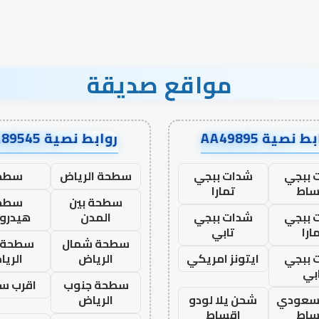
مواقع صديقة
ط نصية AA49895
روابط نصية AA89545
 ببجي
شدات ببجي
سطحة الرياض
سطح
ساط
تمارا
سطحة بين
سطح
 ببجي
شدات ببجي
المدن
هيدرو
ارا
تابي
سطحة شمال
سطحة 
 ببجي
ايتونز امريكي
الرياض
الري
بي
سطحة جنوب
اقرب س
 سعودي
شحن يلا لودو
الرياض
ساط
اقساط