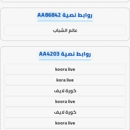
روابط نصية AA86842
عالم الشباب
روابط نصية AA4203
koora live
kora live
كورة لايف
koora live
كورة لايف
koora live