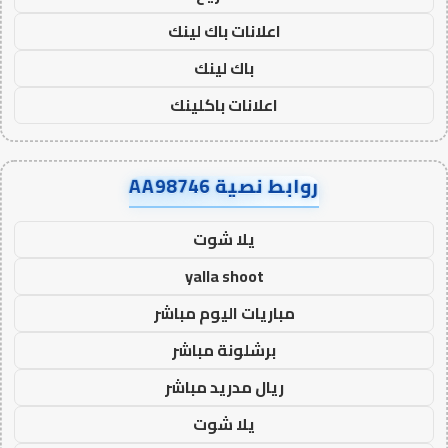
اعلانات باك لينك
باك لينك
اعلانات باكلينك
روابط نصية AA98746
يلا شوت
yalla shoot
مباريات اليوم مباشر
برشلونة مباشر
ريال مدريد مباشر
يلا شوت