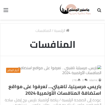
بحث
الق
عن
الرئيسية
/
المنافسات
المنافسات
أخبار العالم
216
0
islamic
باريس، مرسيليا، تاهيتي… تعرفوا على مواقع
استضافة المنافسات الأولمبية 2024
عودة إلى الصفحة الرئيسية / رياضة أولمبياد باريس برج إيفل، ساحة
الكونكورد، ملعب استاد دو فرانس، رولان غاروس… تستضيف