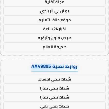
مجلة تقنية
يو ان بي الرياضي
موقع حالة للتعليم
اخبار 24 ساعة
هيدب فنون وترفيه
صحيفة العالم
روابط نصية AA49895
شدات ببجي اقساط
شدات ببجي تمارا
شدات ببجي تمارا
شدات ببجي تابي