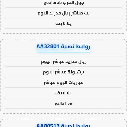
جول العرب goalarab
بث مباشر ريال مدريد اليوم
يلا لايف
روابط نصية AA32801
ريال مدريد مباشر اليوم
برشلونة مباشر اليوم
مباريات اليوم مباشر
يلا لايف
yalla live
روابط نصية AA80513