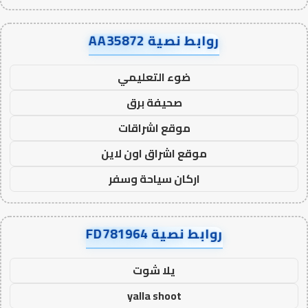
روابط نصية AA35872
ضوء التعليمي
صحيفة برق
موقع اشراقات
موقع اشراق اون لاين
اركان سياحة وسفر
روابط نصية FD781964
يلا شوت
yalla shoot