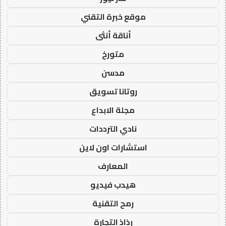
موقع خبرة التقني
أناقة أنثى
متورخ
مدسن
روتانا تسويق
مجلة الابداع
نادي الترددات
استشارات اون لاين
المعارف
هيدب فيديو
رمح التقنية
رذاذ التجارة