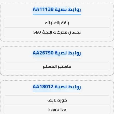
روابط نصية AA11138
باقة باك لينك
تحسين محركات البحث SEO
روابط نصية AA26790
ماسنجر المسلم
روابط نصية AA18012
كورة لايف
koora live