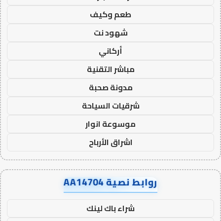
طعم وكيف
شهود نت
أركاني
مباشر التقنية
مدونة صحبة
شرقيات السياحة
موسوعة انوار
اشراق الأرباح
روابط نصية AA14704
شراء باك لينك