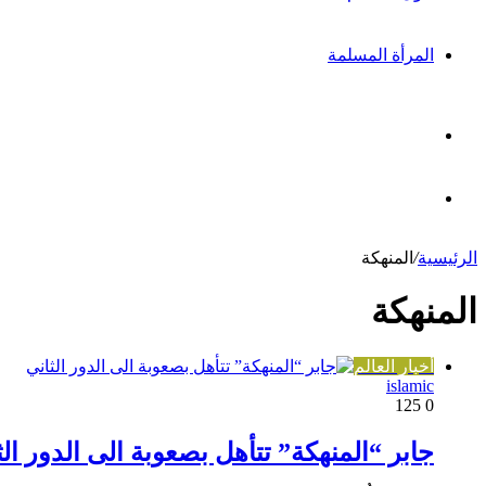
المرأة المسلمة
بحث
عن
مقال
الرئيسية
/
المنهكة
عشوائي
المنهكة
أخبار العالم
islamic
125
0
جابر “المنهكة” تتأهل بصعوبة الى الدور الث