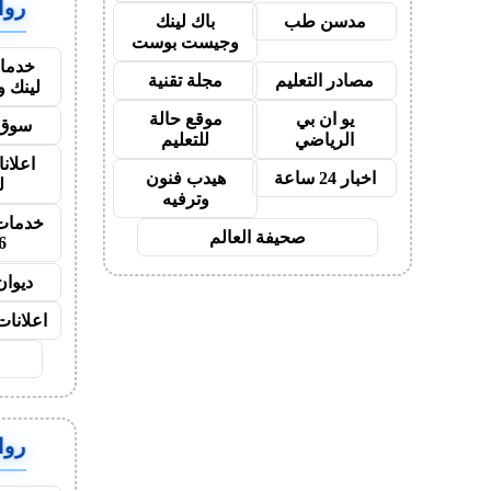
روابط
مدسن طب
باك لينك
وجيست بوست
خدمات
مصادر التعليم
مجلة تقنية
لينك 
يو ان بي
موقع حالة
سوق 
الرياضي
للتعليم
اعلانا
اخبار 24 ساعة
هيدب فنون
ل
وترفيه
خدمات 
صحيفة العالم
6
ديوان
اعلانات
روابط