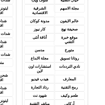
خيال التقنية
شوف ويب
شدات ب
مجلة الاسهم
الشرقية
ايتون
الاقتصادية
اق
عالم الايفون
مدونة كوكان
شدات
اق
صحيفة نهج
كار نيوز
شدات ب
موقع خبرة
أناقة أنثى
التقني
شدات
اق
متورخ
مدسن
شدات ب
روتانا تسويق
مجلة الابداع
متجر
نادي الترددات
استشارات اون
لاين
شحن ي
المعارف
هيدب فيديو
اق
رمح التقنية
رذاذ التجارة
شدات
اق
طعم وكيف
شهود نت
ايتون
أركاني
مباشر التقنية