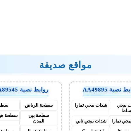
مواقع صديقة
 نصية AA49895
روابط نصية AA89545
 ببجي
شدات ببجي تمارا
سطحة الرياض
سطح
ساط
سطحة بين
سطحة هيد
جي تمارا
شدات ببجي تابي
المدن