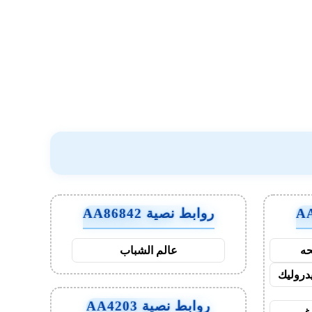
روابط نصية AA86842
ه
عالم الشباب
روليك
روابط نصية AA4203