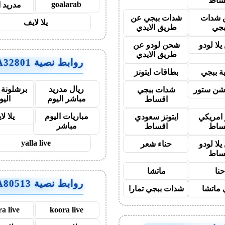
ساط
goalarab
مدريد ا
شدات
شدات ببجي عن
يلا لايف
بجي
طريق الايدي
لا لودو
شحن لودو عن
طريق الايدي
روابط نصية AA32801
ة ببجي
بطاقات ايتونز
ريال مدريد
برشلونة 
يشن ستور
شدات ببجي
مباشر اليوم
اليو
اقساط
مباريات اليوم
يلا ل
 امريكي
ايتونز سعودي
مباشر
ساط
اقساط
yalla live
لا لودو
حناء شعر
ساط
نا
ماتشا
روابط نصية AA80513
ماتشا
شدات ببجي تمارا
a live
koora live