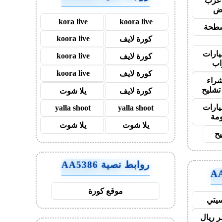
غرب
اض
kora live
koora live
طحة
koora live
كورة لايف
ارات
koora live
كورة لايف
اب
koora live
كورة لايف
راء
تشليح
كورة لايف
يلا شوت
ارات
yalla shoot
yalla shoot
مة
يلا شوت
يلا شوت
يح
روابط نصية AA5386
موقع كورة
يتي
 ريال