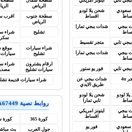
بجي تابي
ايتونز امريكي
سطحة شمال
سطحة 
الرياض
الري
ز سعودي
شحن يلا لودو
ساط
اقساط
سطحة جنوب
اقرب س
الرياض
 ببجي
شدات ببجي تمارا
ساط
تشليح
شراء سي
سكر
بجي تابي
متجر تقسيط
شراء سيارات
موقع ش
 ببجي
شدات ببجي تمارا
تشليح
سيارات 
ساط
ارقام يشترون
شراء سي
بجي تابي
فور يو ستور
سيارات تشليح
مصدو
 4u
شدات ببجي عن
شراء سيارات قديمة تشل
طريق الايدي
لا لودو
شحن يلا لودو
ساط
تابي تمارا
روابط نصية AA67449
 ببجي
ايتونز امريكي
ساط
اقساط
كورة 365
كورة س
ز سعودي
فور يو
جول العرب
بث مباشر