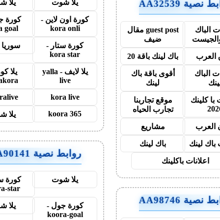
يلا شوت
يلا ش
 نصية AA32539
كورة اون لاين -
كورة ج
a goal
kora onli
 الباك
guest post مقال
والجيست
ضيف
كورة ستار -
سوريا 
kora star
العرب
باك لينك باقة 20
يلا لايف - yalla
يلا كو
ت الباك
أقوى باقة باك
lakora
live
ينك
لينك
ralive
kora live
با كلينك
موقع تجاربنا
202
تجارب الحياه
koora 365
يلا ش
 العرب
مشاريع
 باك لينك
باك لينك
روابط نصية AA90141
اعلانات باكلينك
يلا شوت
كورة ست
a-star
 نصية AA98746
كورة جول -
يلا ش
koora-goal