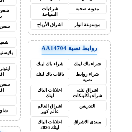
اق
مدونة صحبة
شرقيات
شحن 
السياحة
ب
موسوعة انوار
اشراق الأرباح
شحن ي
شعبي
روابط نصية AA14704
بلايست
شراء باك لينك
شراء باك لينك
ايتونز
اق
شراء روابط
باقات باك لينك
نصية
شحن ي
اق
اشراق لنك،
اعلانات الباك
شراء باكلينكات
لينك
ح
التدريس
اشراق العالم
شاي 
عالم كبير
منتدى الاشراق
اعلانات الباك
لينك 2026