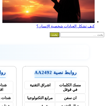
كيف تشكل العبادات شخصية الإنسان؟
البحث
عن:
روابط نصية AA2492
روابط
مسك الكلمات
اشراق التقنية
شدات
في قوقل
اق
ان سفن
مرابع التكنولوجيا
شدات بب