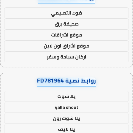
ضوء التعليمي
صحيفة برق
موقع اشراقات
موقع اشراق اون لاين
اركان سياحة وسفر
روابط نصية FD781964
يلا شوت
yalla shoot
يلا شوت زون
يلا لايف