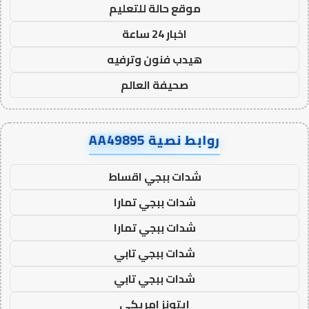
موقع حالة للتعليم
اخبار 24 ساعة
هيدب فنون وترفيه
صحيفة العالم
روابط نصية AA49895
شدات ببجي اقساط
شدات ببجي تمارا
شدات ببجي تمارا
شدات ببجي تابي
شدات ببجي تابي
ايتونز امريكي