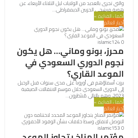
والتي تجرى بالعديد من الولايات ليل الثلاثاء الأربعاء، عن
هوية مرشحي الحزبين الديمقراطي…
أكمل القراءة »
أخبار العالم
islamic
124
0
محرز، بونو وماني… هل يكون
نجوم الدوري السعودي في
الموعد القاري؟
برزت أسماؤهم في أوروبا على مدى سنوات قبل الرحيل
إلى الدوري السعودي خلال موسم الانتقالات الصيفية
2023، وهم بالتالي مُنتَظرون…
أكمل القراءة »
أخبار العالم
islamic
153
0
مؤتمر المناخ يتجاوز الموعد