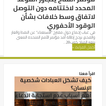
المحدد لاختتامه دون التوصل
لاتفاق وسط خلافات بشأن
الوقود الأحفوري
في غياب إجماع حول مقترح “الاستغناء” عن النفط والغاز
والفحم، يرجح إطالة أمد مؤتمر الأمم المتحدة المعني
بتغير المناخ كوب28…
أكمل القراءة »
اقرأ معنا
كيف
كيف تشكل العبادات شخصية
تشكل
الإنسان؟
العبادات
شخصية
أهم
أهم أسباب عدم استجابة الدعاء
الإنسان؟
أسباب
العلاقة
العلاقة العلمية بين الإمام
عدم