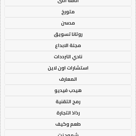
أناقة أنثى
متورخ
مدسن
روتانا تسويق
مجلة الابداع
نادي الترددات
استشارات اون لاين
المعارف
هيدب فيديو
رمح التقنية
رذاذ التجارة
طعم وكيف
شهود نت