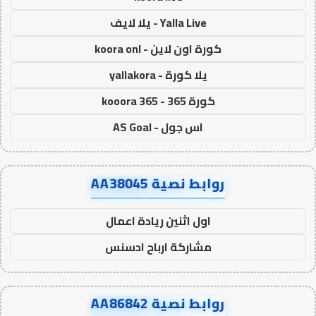
Yalla Live - يلا لايف
كورة اون لاين - koora onl
يلا كورة - yallakora
كورة 365 - kooora 365
اس جول - AS Goal
روابط نصية AA38045
اول اثنين ريادة اعمال
مشاركة ارباح ادسنس
روابط نصية AA86842