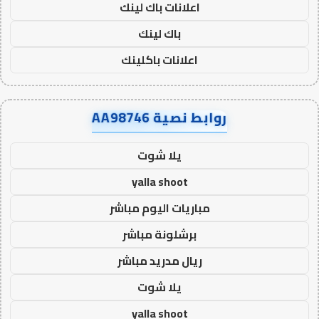
اعلانات باك لينك
باك لينك
اعلانات باكلينك
روابط نصية AA98746
يلا شوت
yalla shoot
مباريات اليوم مباشر
برشلونة مباشر
ريال مدريد مباشر
يلا شوت
yalla shoot