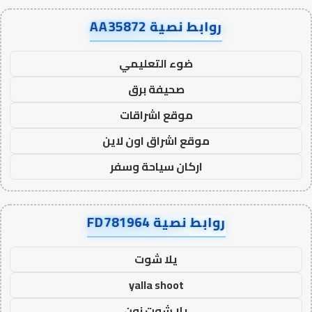
روابط نصية AA35872
ضوء التعليمي
صحيفة برق
موقع اشراقات
موقع اشراق اون لاين
اركان سياحة وسفر
روابط نصية FD781964
يلا شوت
yalla shoot
يلا شوت زون