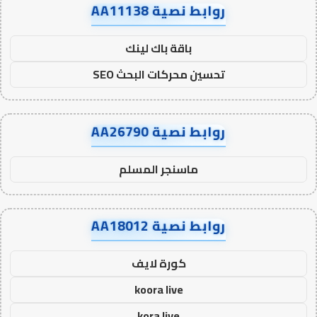
روابط نصية AA11138
باقة باك لينك
تحسين محركات البحث SEO
روابط نصية AA26790
ماسنجر المسلم
روابط نصية AA18012
كورة لايف
koora live
kora live