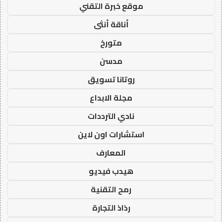
موقع خبرة التقني
أناقة أنثى
متورخ
مدسن
روتانا تسويق
مجلة الابداع
نادي الترددات
استشارات اون لاين
المعارف
هيدب فيديو
رمح التقنية
رذاذ التجارة