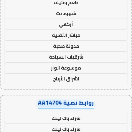
طعم وكيف
شهود نت
أركاني
مباشر التقنية
مدونة صحبة
شرقيات السياحة
موسوعة انوار
اشراق الأرباح
روابط نصية AA14704
شراء باك لينك
شراء باك لينك