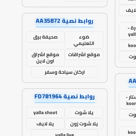
لايف
روابط نصية AA35872
ة -
yal
ضوء
صحيفة برق
التعليمي
koo
موقع اشراقات
موقع اشراق
وت
اون لاين
اركان سياحة وسفر
روابط نصية FD781964
ار -
koor
يلا شوت
yalla shoot
وت
يلا شوت زون
يلا لايف
koo
yalla live