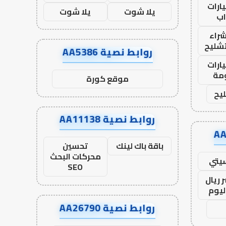
ارات
يلا شوت
يلا شوت
ب
راء
تشليح
روابط نصية AA5386
ارات
مة
موقع كورة
يح
روابط نصية AA11138
باقة باك لينك
تحسين
محركات البحث
يتي
SEO
 ريال
ليوم
روابط نصية AA26790