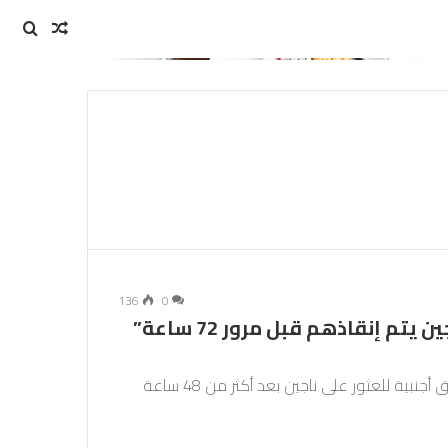
مقال
بحث
عن
عشوائي
136
0
نشرة خاصة – زلزال المغرب: “أغلب الناجين يتم إنقاذهم قبل مرور 72 ساعة”
يسابق رجال الإنقاذ المغاربة الزمن الإثنين بدعم من فرق أجنبية للعثور على ناجين بعد أكثر من 48 ساعة