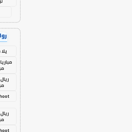
لي
رواب
يلا
مباريا
مب
ريال 
مب
shoot
ريال 
مب
shoot