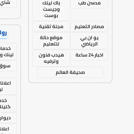
شاي 
مدسن طب
باك لينك
وجيست
بوست
مصادر التعليم
مجلة تقنية
رواب
يو ان بي
موقع حالة
الرياضي
للتعليم
خدمات
لينك و
اخبار 24 ساعة
هيدب فنون
وترفيه
سوق 
صحيفة العالم
اعلانا
لي
خدما
كلينك 26
ديوان
اعلان