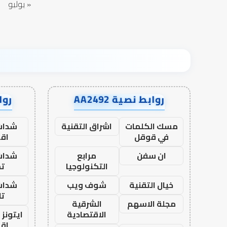
« يوليو
روابط نصية AA2492
رواب
مسك الكلمات
اشراق التقنية
شدات
في قوقل
اق
ان سفن
مرابع
شدات
التكنولوجيا
تم
خيال التقنية
شوف ويب
شدات
تا
مجلة الاسهم
الشرقية
الاقتصادية
ايتونز
اق