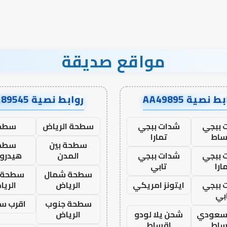
مواقع صديقة
ط نصية AA49895
روابط نصية AA89545
 ببجي
شدات ببجي
سطحة الرياض
سطح
ساط
تمارا
سطحة بين
سطح
 ببجي
شدات ببجي
المدن
هيدرو
ارا
تابي
سطحة شمال
سطحة 
 ببجي
ايتونز امريكي
الرياض
الري
بي
سطحة جنوب
اقرب س
 سعودي
شحن يلا لودو
الرياض
ساط
اقساط