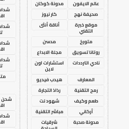
عالم الايفون
مدونة كوكان
شدات
صحيفة نهج
كار نيوز
اق
موقع خبرة
أناقة أنثى
شدات
التقني
تا
متورخ
مدسن
شدات
اق
روتانا تسويق
مجلة الابداع
شدات
نادي الترددات
استشارات اون
تا
لاين
متجر
المعارف
هيدب فيديو
رمح التقنية
رذاذ التجارة
شحن يل
طعم وكيف
شهود نت
اق
أركاني
مباشر التقنية
شدات
اق
مدونة صحبة
شرقيات
السياحة