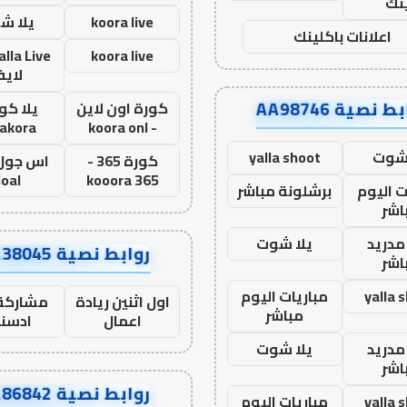
نك
koora live
يلا ش
اعلانات باكلينك
koora live
لاي
ط نصية AA98746
كورة اون لاين
يلا كور
lakora
- koora onl
 شوت
yalla shoot
كورة 365 -
oal
kooora 365
ت اليوم
برشلونة مباشر
اشر
مدريد
يلا شوت
روابط نصية AA38045
اشر
yalla 
مباريات اليوم
اول اثنين ريادة
مشاركة 
مباشر
اعمال
ادسن
مدريد
يلا شوت
اشر
روابط نصية AA86842
yalla 
مباريات اليوم