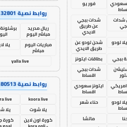
 سعودي
فور يو
ساط
روابط نصية AA32801
شدات
شدات ببجي
جي
عن طريق
ريال مدريد
برشلونة 
الايدي
مباشر اليوم
اليو
ا لودو
شحن لودو عن
مباريات اليوم
يلا لا
طريق الايدي
مباشر
 ببجي
بطاقات ايتونز
yalla live
ستيشن
شدات ببجي
ور
اقساط
روابط نصية AA80513
 امريكي
ايتونز سعودي
ساط
اقساط
ra live
koora live
ا لودو
حناء شعر
ساط
يلا شوت
يلا ش
نا
ماتشا
كورة اون لاين
كورة ج
a goal
- kora onli