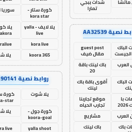
ماتشا
شدات ببجي
تمارا
كورة ستار -
سوريا 
kora star
يلا لايف - yalla
يلا كور
ط نصية AA32539
lakora
live
ralive
kora live
 الباك
guest post
الجيست
مقال ضيف
koora 365
يلا ش
العرب
باك لينك باقة
20
روابط نصية AA90141
ت الباك
أقوى باقة باك
نك
لينك
يلا شوت
كورة ست
ت با
موقع تجاربنا
a-star
20
تجارب الحياه
كورة جول -
يلا ش
 العرب
مشاريع
koora-goal
ات باك
باك لينك
ra live
yalla shoot