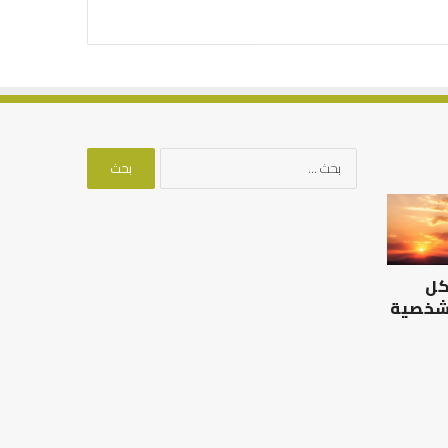
البحث
عن:
الرصيد
التوازن
التربوي
بين
والطفولة
عمل
المبكرة
الدنيا
كل
..
وطلب
كيف
الآخرة
 شخصية
نترجم
الرصيد التربوي والطفولة
خبرات
المبكرة .. كيف نترجم خبرات ما
التوازن بين عمل الدن
ما
قبل المدرسة إلى نجاح؟
الآخرة
قبل
المدرسة
إلى