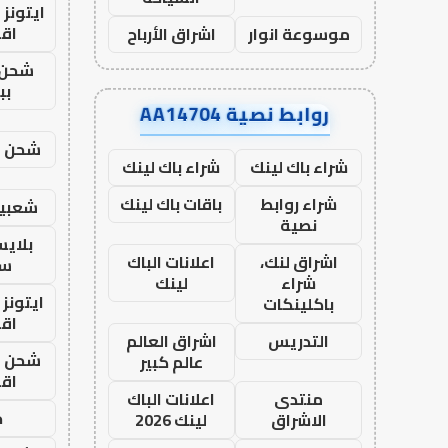
ايتونز
اق
موسوعة انوار
اشراق الأرباح
شحن 
بب
روابط نصية AA14704
شحن يل
شراء باك لينك
شراء باك لينك
شراء روابط
باقات باك لينك
شعبية
نصية
بلاي
اشراق لنك،
اعلانات الباك
ست
شراء
لينك
ايتونز
باكلينكات
اق
التدريس
اشراق العالم
شحن يل
عالم كبير
اق
منتدى
اعلانات الباك
ح
الاشراق
لينك 2026