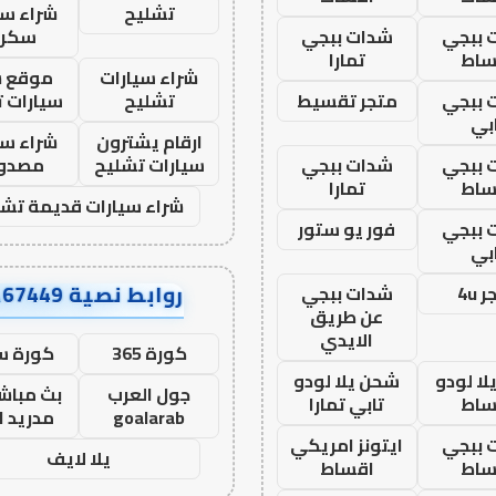
تشليح
شراء سي
 ببجي
شدات ببجي
سكرا
ساط
تمارا
شراء سيارات
موقع ش
 ببجي
متجر تقسيط
تشليح
سيارات 
بي
ارقام يشترون
شراء سي
 ببجي
شدات ببجي
سيارات تشليح
مصدو
ساط
تمارا
شراء سيارات قديمة تشل
 ببجي
فور يو ستور
بي
روابط نصية AA67449
 4u
شدات ببجي
عن طريق
الايدي
كورة 365
كورة س
ا لودو
شحن يلا لودو
جول العرب
بث مباشر
ساط
تابي تمارا
goalarab
مدريد ا
 ببجي
ايتونز امريكي
يلا لايف
ساط
اقساط