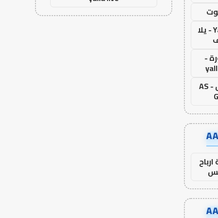
وت
Yalla Live - يلا
ف
ة -
yal
اس جول - AS
G
ارباح
س