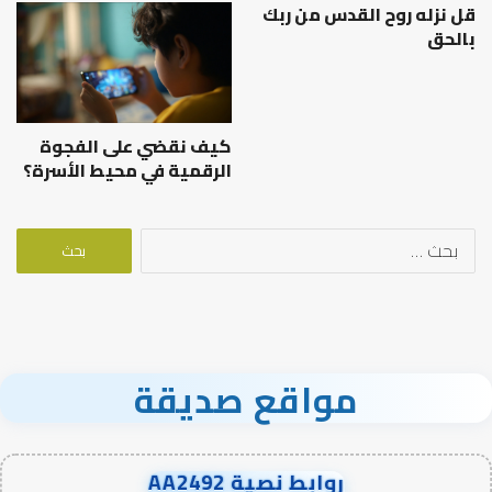
قل نزله روح القدس من ربك
بالحق
كيف نقضي على الفجوة
الرقمية في محيط الأسرة؟
البحث
عن:
مواقع صديقة
روابط نصية AA2492