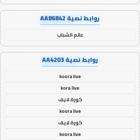
روابط نصية AA86842
عالم الشباب
روابط نصية AA4203
koora live
kora live
كورة لايف
koora live
كورة لايف
koora live