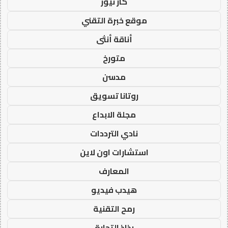
كار نيوز
موقع خبرة التقني
أناقة أنثى
متورخ
مدسن
روتانا تسويق
مجلة الابداع
نادي الترددات
استشارات اون لاين
المعارف
هيدب فيديو
رمح التقنية
رذاذ التجارة