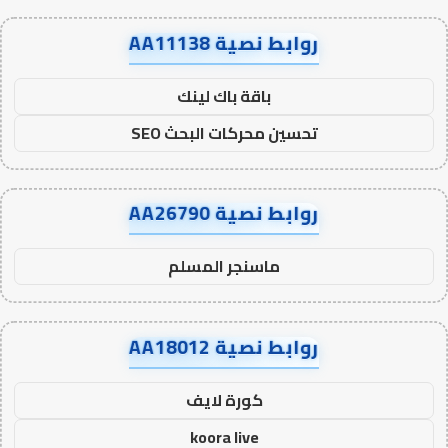
روابط نصية AA11138
باقة باك لينك
تحسين محركات البحث SEO
روابط نصية AA26790
ماسنجر المسلم
روابط نصية AA18012
كورة لايف
koora live