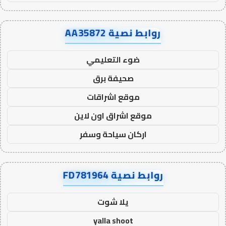
روابط نصية AA35872
ضوء التعليمي
صحيفة برق
موقع اشراقات
موقع اشراق اون لاين
اركان سياحة وسفر
روابط نصية FD781964
يلا شوت
yalla shoot