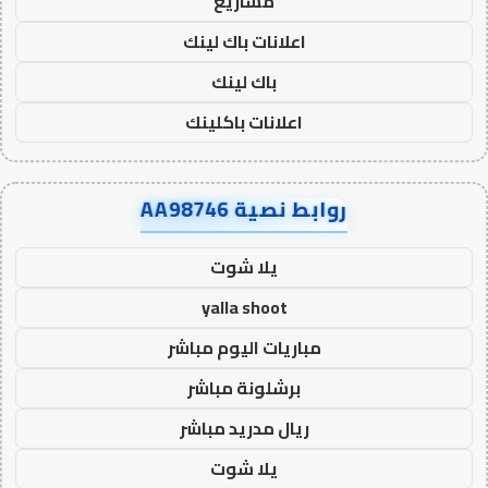
مشاريع
اعلانات باك لينك
باك لينك
اعلانات باكلينك
روابط نصية AA98746
يلا شوت
yalla shoot
مباريات اليوم مباشر
برشلونة مباشر
ريال مدريد مباشر
يلا شوت