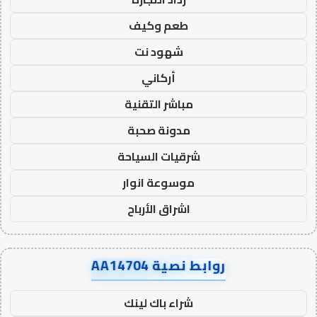
طعم وكيف
شهود نت
أركاني
مباشر التقنية
مدونة صحبة
شرقيات السياحة
موسوعة انوار
اشراق الأرباح
روابط نصية AA14704
شراء باك لينك