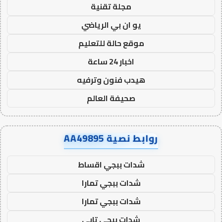
مجلة تقنية
يو ان بي الرياضي
موقع حالة للتعليم
اخبار 24 ساعة
هيدب فنون وترفيه
صحيفة العالم
روابط نصية AA49895
شدات ببجي اقساط
شدات ببجي تمارا
شدات ببجي تمارا
شدات ببجي تابي