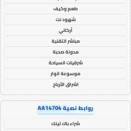
طعم وكيف
شهود نت
أركاني
مباشر التقنية
مدونة صحبة
شرقيات السياحة
موسوعة انوار
اشراق الأرباح
روابط نصية AA14704
شراء باك لينك