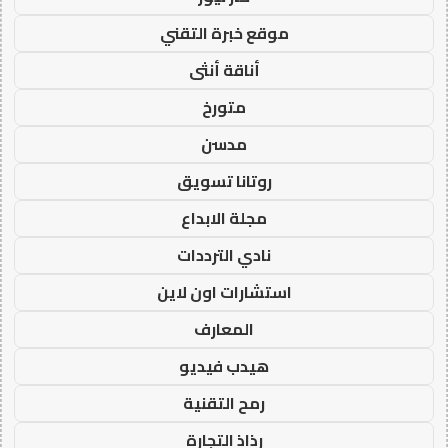
موقع خبرة التقني
أناقة أنثى
متورخ
مدسن
روتانا تسويق
مجلة الابداع
نادي الترددات
استشارات اون لاين
المعارف
هيدب فيديو
رمح التقنية
رذاذ التجارة