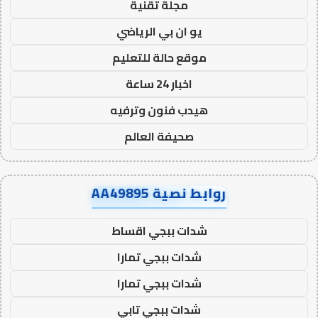
مجلة تقنية
يو ان بي الرياضي
موقع حالة للتعليم
اخبار 24 ساعة
هيدب فنون وترفيه
صحيفة العالم
روابط نصية AA49895
شدات ببجي اقساط
شدات ببجي تمارا
شدات ببجي تمارا
شدات ببجي تابي