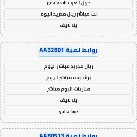
جول العرب goalarab
بث مباشر ريال مدريد اليوم
يلا لايف
روابط نصية AA32801
ريال مدريد مباشر اليوم
برشلونة مباشر اليوم
مباريات اليوم مباشر
يلا لايف
yalla live
روابط نصية AA80513