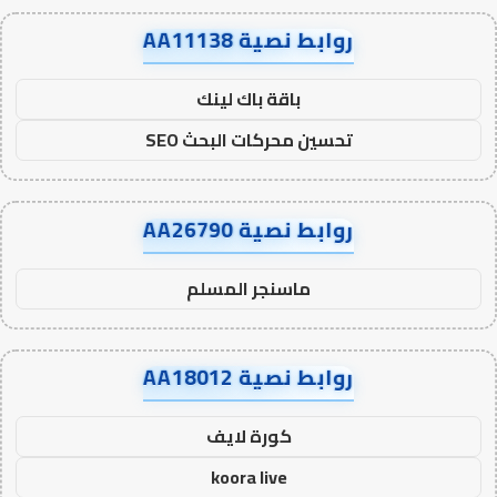
روابط نصية AA11138
باقة باك لينك
تحسين محركات البحث SEO
روابط نصية AA26790
ماسنجر المسلم
روابط نصية AA18012
كورة لايف
koora live