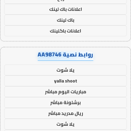
اعلانات باك لينك
باك لينك
اعلانات باكلينك
روابط نصية AA98746
يلا شوت
yalla shoot
مباريات اليوم مباشر
برشلونة مباشر
ريال مدريد مباشر
يلا شوت