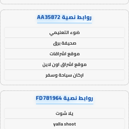
روابط نصية AA35872
ضوء التعليمي
صحيفة برق
موقع اشراقات
موقع اشراق اون لاين
اركان سياحة وسفر
روابط نصية FD781964
يلا شوت
yalla shoot