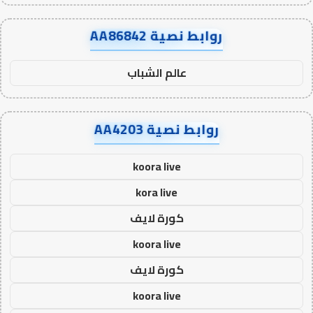
روابط نصية AA86842
عالم الشباب
روابط نصية AA4203
koora live
kora live
كورة لايف
koora live
كورة لايف
koora live