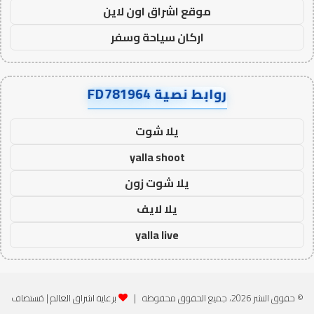
موقع اشراق اون لاين
اركان سياحة وسفر
روابط نصية FD781964
يلا شوت
yalla shoot
يلا شوت زون
يلا لايف
yalla live
© حقوق النشر 2026، جميع الحقوق محفوظة |
برعاية اشراق العالم
| مُستضاف