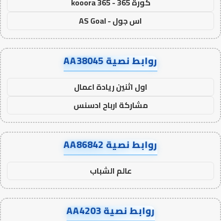
كورة 365 - kooora 365
اس جول - AS Goal
روابط نصية AA38045
اول اثنين ريادة اعمال
مشاركة ارباح ادسنس
روابط نصية AA86842
عالم الشباب
روابط نصية AA4203