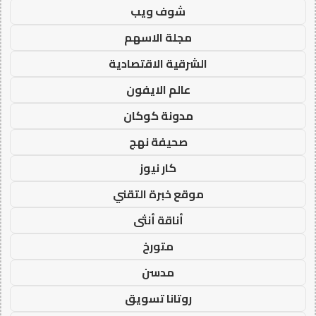
شوف ويب
مجلة الاسهم
الشرقية الاقتصادية
عالم الايفون
مدونة كوكان
صحيفة نهج
كار نيوز
موقع خبرة التقني
أناقة أنثى
متورخ
مدسن
روتانا تسويق