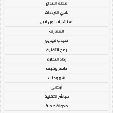
مجلة الابداع
نادي الترددات
استشارات اون لاين
المعارف
هيدب فيديو
رمح التقنية
رذاذ التجارة
طعم وكيف
شهود نت
أركاني
مباشر التقنية
مدونة صحبة