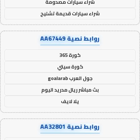
شراء سيارات مصدومة
شراء سيارات قديمة تشليح
روابط نصية AA67449
كورة 365
كورة سيتي
جول العرب goalarab
بث مباشر ريال مدريد اليوم
يلا لايف
روابط نصية AA32801