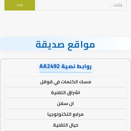
البحث
عن:
مواقع صديقة
روابط نصية AA2492
مسك الكلمات في قوقل
اشراق التقنية
ان سفن
مرابع التكنولوجيا
خيال التقنية