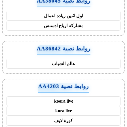
روابط نصية AA38045
اول اثنين ريادة اعمال
مشاركة ارباح ادسنس
روابط نصية AA86842
عالم الشباب
روابط نصية AA4203
koora live
kora live
كورة لايف