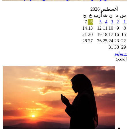
..
العربي
نموذج
كيف
في
أغسطس 2026
في
نترجم
كتابات
س
د
ن
ث
أرب
خ
ج
أدب
خبرات
الرحالة
الخلاف
7
6
5
4
3
2
1
ما
جمس
قبل
14
13
12
11
10
9
8
بكنغهام
المدرسة
21
20
19
18
17
16
15
إلى
28
27
26
25
24
23
22
نجاح؟
31
30
29
« يوليو
الجديد