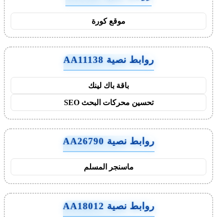
موقع كورة
روابط نصية AA11138
باقة باك لينك
تحسين محركات البحث SEO
روابط نصية AA26790
ماسنجر المسلم
روابط نصية AA18012