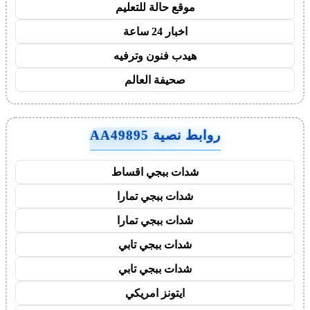
موقع حالة للتعليم
اخبار 24 ساعة
هيدب فنون وترفيه
صحيفة العالم
روابط نصية AA49895
شدات ببجي اقساط
شدات ببجي تمارا
شدات ببجي تمارا
شدات ببجي تابي
شدات ببجي تابي
ايتونز امريكي