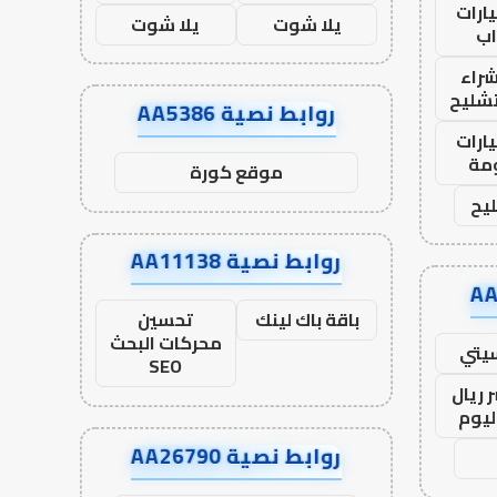
ارات
يلا شوت
يلا شوت
ب
راء
تشليح
روابط نصية AA5386
ارات
مة
موقع كورة
يح
روابط نصية AA11138
باقة باك لينك
تحسين
محركات البحث
يتي
SEO
 ريال
ليوم
روابط نصية AA26790