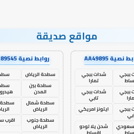
مواقع صديقة
ط نصية AA49895
روابط نصية AA89545
 ببجي
شدات ببجي
سطحة الرياض
سطح
ساط
تمارا
سطحة بين
سطح
 ببجي
شدات ببجي
المدن
هيدرو
ارا
تابي
سطحة شمال
سطحة 
 ببجي
ايتونز امريكي
الرياض
الري
بي
سطحة جنوب
اقرب س
 سعودي
شحن يلا لودو
الرياض
ساط
اقساط