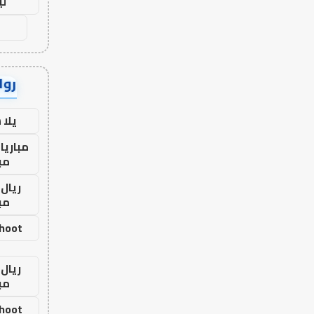
لي
رواب
يلا
مباريا
مب
ريال 
مب
shoot
ريال 
مب
shoot