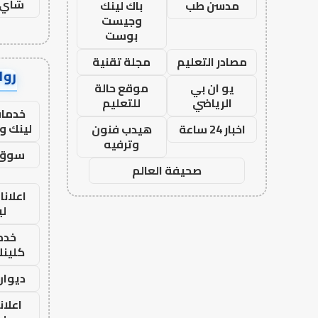
شاي 
مدسن طب
باك لينك
وجيست
بوست
مصادر التعليم
مجلة تقنية
رواب
يو ان بي
موقع حالة
الرياضي
للتعليم
خدمات
لينك و
اخبار 24 ساعة
هيدب فنون
وترفيه
سوق 
صحيفة العالم
اعلانا
لي
خدما
كلينك 26
ديوان
اعلان