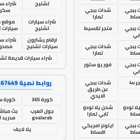
تشليح
شراء سي
 ببجي
شدات ببجي
سكرا
ساط
تمارا
شراء سيارات
موقع ش
 ببجي
متجر تقسيط
تشليح
سيارات 
بي
ارقام يشترون
شراء سي
 ببجي
شدات ببجي
سيارات تشليح
مصدو
ساط
تمارا
شراء سيارات قديمة تشل
 ببجي
فور يو ستور
بي
روابط نصية AA67449
 4u
شدات ببجي
عن طريق
الايدي
كورة 365
كورة س
ا لودو
شحن يلا لودو
جول العرب
بث مباشر
ساط
تابي تمارا
goalarab
مدريد ا
 ببجي
ايتونز امريكي
يلا لايف
ساط
اقساط