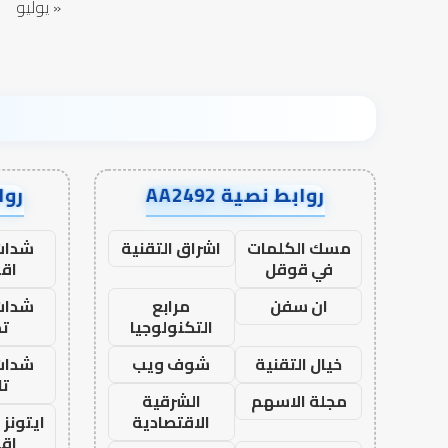
« يوليو
روابط نصية AA2492
رواب
مسك الكلمات
اشراق التقنية
شدات
في قوقل
اق
ان سفن
مرابع
شدات
التكنولوجيا
تم
خيال التقنية
شوف ويب
شدات
تا
مجلة الاسهم
الشرقية
الاقتصادية
ايتونز
اق