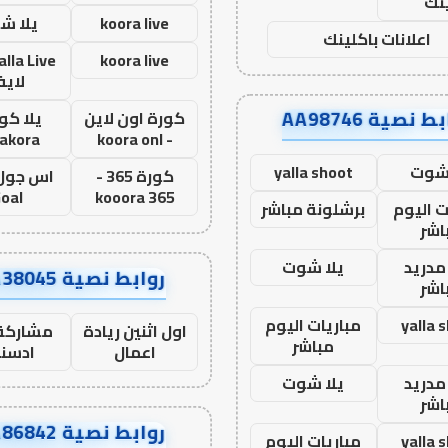
نك
koora live
يلا ش
اعلانات باكلينك
koora live
لاي
ط نصية AA98746
كورة اون لاين
يلا كور
lakora
- koora onl
 شوت
yalla shoot
كورة 365 -
oal
kooora 365
ت اليوم
برشلونة مباشر
اشر
مدريد
يلا شوت
روابط نصية AA38045
اشر
yalla 
مباريات اليوم
اول اثنين ريادة
مشاركة 
مباشر
اعمال
ادسن
مدريد
يلا شوت
اشر
روابط نصية AA86842
yalla 
مباريات اليوم