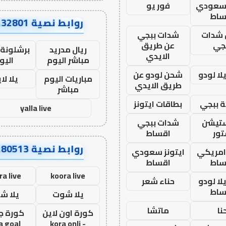
 سعودي
فور يو
ساط
روابط نصية AA32801
شدات
شدات ببجي
جي
عن طريق
ريال مدريد
برشلونة 
الايدي
مباشر اليوم
اليو
ا لودو
شحن لودو عن
مباريات اليوم
يلا لا
طريق الايدي
مباشر
 ببجي
بطاقات ايتونز
yalla live
ستيشن
شدات ببجي
ور
اقساط
روابط نصية AA80513
 امريكي
ايتونز سعودي
ساط
اقساط
ra live
koora live
ا لودو
حناء شعر
ساط
يلا شوت
يلا ش
نا
ماتشا
كورة اون لاين
كورة ج
a goal
- kora onli