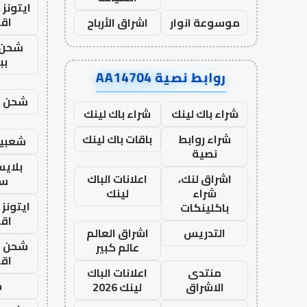
ايتونز
اق
موسوعة انوار
اشراق الأرباح
شحن 
بب
روابط نصية AA14704
شحن يل
شراء باك لينك
شراء باك لينك
شراء روابط
باقات باك لينك
شعبية
نصية
بلاي
اشراق لنك،
اعلانات الباك
ست
شراء
لينك
ايتونز
باكلينكات
اق
التدريس
اشراق العالم
شحن يل
عالم كبير
اق
منتدى
اعلانات الباك
ح
الاشراق
لينك 2026