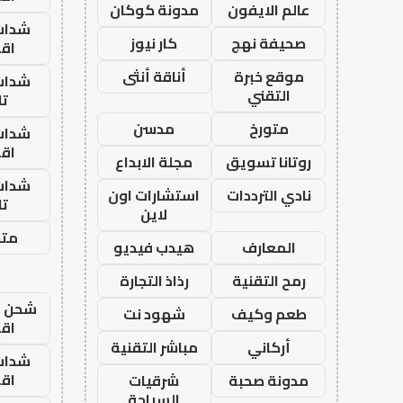
عالم الايفون
مدونة كوكان
شدات
صحيفة نهج
كار نيوز
اق
موقع خبرة
أناقة أنثى
شدات
التقني
تا
متورخ
مدسن
شدات
اق
روتانا تسويق
مجلة الابداع
شدات
نادي الترددات
استشارات اون
تا
لاين
متجر
المعارف
هيدب فيديو
رمح التقنية
رذاذ التجارة
شحن يل
طعم وكيف
شهود نت
اق
أركاني
مباشر التقنية
شدات
اق
مدونة صحبة
شرقيات
السياحة