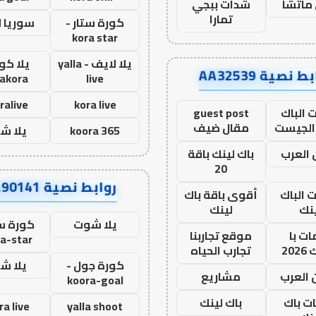
ماتشا
شدات ببجي
تمارا
كورة ستار -
سوريا 
kora star
يلا لايف - yalla
يلا كور
ط نصية AA32539
lakora
live
ralive
kora live
 الباك
guest post
الجيست
مقال ضيف
koora 365
يلا ش
العرب
باك لينك باقة
20
روابط نصية AA90141
ت الباك
أقوى باقة باك
نك
لينك
يلا شوت
كورة ست
ت با
موقع تجاربنا
a-star
20
تجارب الحياه
كورة جول -
يلا ش
 العرب
مشاريع
koora-goal
ات باك
باك لينك
ra live
yalla shoot