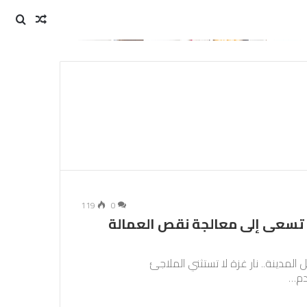
مقال
بحث
عن
عشوائي
119
0
 تسعى إلى معالجة نقص العمالة
لمدينة.. نار غزة لا تستثني الملاجئ
دم…