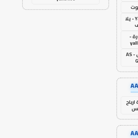
وت
Yalla Live - يلا
ف
ة -
yal
اس جول - AS
G
ارباح
س