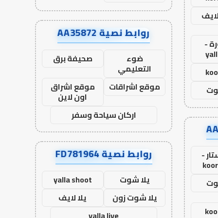
لايف
روابط نصية AA35872
ة -
yal
ضوء
صحيفة برق
التعليمي
koo
موقع اشراقات
موقع اشراق
وت
اون لاين
اركان سياحة وسفر
روابط نصية FD781964
ار -
koor
يلا شوت
yalla shoot
وت
يلا شوت زون
يلا لايف
koo
yalla live